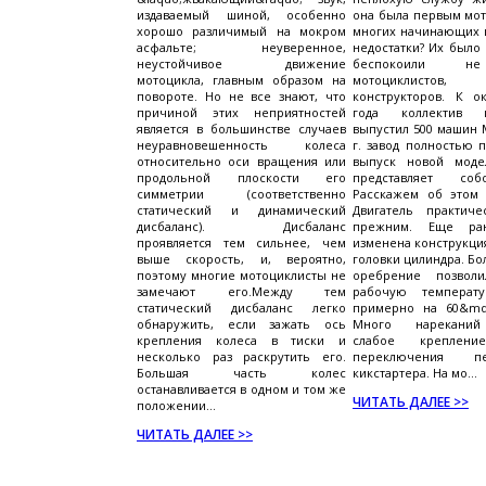
издаваемый шиной, особенно
она была первым мот
хорошо различимый на мокром
многих начинающих в
асфальте; неуверенное,
недостатки? Их было
неустойчивое движение
беспокоили н
мотоцикла, главным образом на
мотоциклисто
повороте. Но не все знают, что
конструкторов. К о
причиной этих неприятностей
года коллектив п
является в большинстве случаев
выпустил 500 машин М
неуравновешенность колеса
г. завод полностью 
относительно оси вращения или
выпуск новой моде
продольной плоскости его
представляет со
симметрии (соответственно
Расскажем об этом 
статический и динамический
Двигатель практиче
дисбаланс). Дисбаланс
прежним. Еще ра
проявляется тем сильнее, чем
изменена конструкци
выше скорость, и, вероятно,
головки цилиндра. Бо
поэтому многие мотоциклисты не
оребрение позволи
замечают его.Между тем
рабочую температу
статический дисбаланс легко
примерно на 60&mda
обнаружить, если зажать ось
Много нареканий
крепления колеса в тиски и
слабое креплени
несколько раз раскрутить его.
переключения п
Большая часть колес
кикстартера. На мо...
останавливается в одном и том же
ЧИТАТЬ ДАЛЕЕ >>
положении...
ЧИТАТЬ ДАЛЕЕ >>