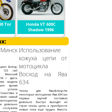
0 Tnr
Honda VT 600C
Shadow 1996
х:
 Минск
Использование
кожуха цепи от
мотоцикла
цикл &nbsp;
а 125 см3
Восход на Ява
о Минский
56 г. здесь
634
ство модели
шее время
 успели
Чехлы для Явы&nbsp;На
стоинствах и
некоторых мотоциклах Ява-634 (из
dash; самый
первых партий поставки)
мотоциклов.
довольно быстро выходят из
 и довольно
строя чехлы цепи, а приобрести
 сослужила
новые пока еще трудно. Вместо
телям села,