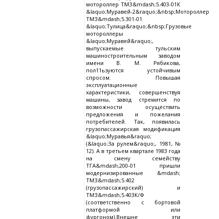
мотороллер ТМЗ&mdash;5.403-01К
&laquo;Муравей-2&raquo;&nbsp;Мотороллер
ТМЗ&mdash;5.301-01
&laquo;Тулица&raquo;&nbsp;Грузовые
мотороллеры
&laquo;Муравей&raquo;,
выпускаемые тульским
машиностроительным заводом
имени В. М. Рябикова,
пол11ьзуются устойчивым
спросом. Повышая
эксплуатационные
характеристики, совершенствуя
машины, завод стремится по
возможности осуществить
предложения и пожелания
потребителей. Так, появилась
грузопассажирская модификация
&laquo;Муравья&raquo;
(&laquo;За рулем&raquo;, 1981, №
12). А в третьем квартале 1983 года
на смену семейству
ТГА&mdash;200-01 пришли
модернизированные &mdash;
ТМЗ&mdash;5.402
(грузопассажирский) и
ТМЗ&mdash;5.403К/Ф
(соответственно с бортовой
платформой или
фургоном).Внешне эти