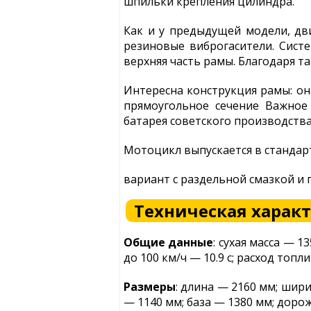
шпильки крепления цилиндра.
Как и у предыдущей модели, дв
резиновые виброгасители. Сист
верхняя часть рамы. Благодаря т
Интересна конструкция рамы: она
прямоугольное сечение Важное
батарея советского производства
Мотоцикл выпускается в стандар
вариант с раздельной смазкой и
Техническая характ
Общие данные
: сухая масса — 1
до 100 км/ч — 10.9 с; расход топли
Размеры
: длина — 2160 мм; шири
— 1140 мм; база — 1380 мм; доро