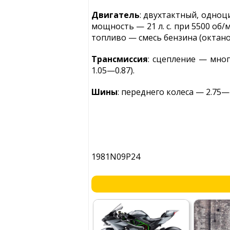
Двигатель
: двухтактный, одноц
мощность — 21 л. с. при 5500 об/
топливо — смесь бензина (октаново
Трансмиссия
: сцепление — мног
1.05—0.87).
Шины
: переднего колеса — 2.75—
1981N09P24