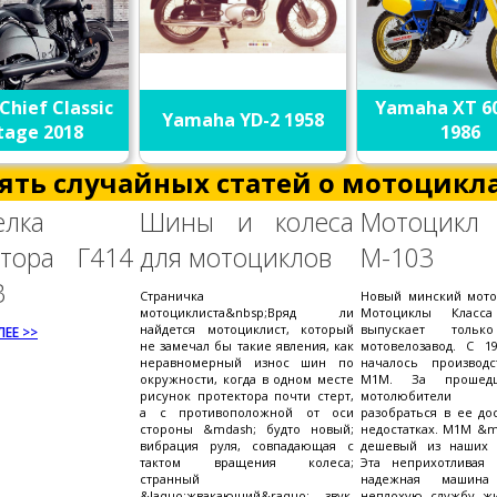
Chief Classic
Yamaha XT 60
Yamaha YD-2 1958
tage 2018
1986
ять случайных статей о мотоцикла
елка
Шины и колеса
Мотоцикл
атора Г414
для мотоциклов
М-103
В
Страничка
Новый минский мото
мотоциклиста&nbsp;Вряд ли
Мотоциклы Класс
найдется мотоциклист, который
выпускает тольк
ЕЕ >>
не замечал бы такие явления, как
мотовелозавод. С 19
неравномерный износ шин по
началось производ
окружности, когда в одном месте
М1М. За прошед
рисунок протектора почти стерт,
мотолюбители
а с противоположной от оси
разобраться в ее до
стороны &mdash; будто новый;
недостатках. М1М &m
вибрация руля, совпадающая с
дешевый из наших 
тактом вращения колеса;
Эта неприхотливая
странный
надежная машина
&laquo;жвакающий&raquo; звук,
неплохую службу жи