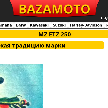
BAZA
MOTO
ПО
amaha
BMW
Kawasaki
Suzuki
Harley-Davidson
MZ ETZ 250
жая традицию марки