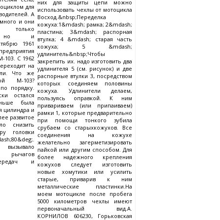
них для защиты цепи можно
оциклом для
использовать чехлы от мотоцикла
одителей. А
Восход.&nbsp;Переделка
 много и они
кожуха:1&mdash; рамка; 2&mdash;
е только
пластина; 3&mdash; распорная
в, но и
втулка; 4 &mdash; старая часть
ктябрю 1961
кожуха; 5 &mdash;
редприятия
удлинитель&nbsp;Чтобы
-103. С 1962
закрепить их. надо изготовить два
переходит на
удлинителя 5 (см. рисунок) и две
ли. Что же
распорные втулки 3, посредством
бой М-103?
которых соединяем половины
по порядку.
кожуха. Удлинители делаем,
ски остался
пользуясь оправкой. К ним
ньше была
привариваем (или припаиваем)
я цилиндра и
рамки 1, которые предварительно
лее развитое
при помощи тонкого зубила
ло снизить
срубаем со старыхкожухов. Все
ру головки
соединения на кожухе
sh;80&deg;.
желательно загерметизировать
 вызывало
пайкой или другим способом. Для
е рычагов
более надежного крепления
ередач и
кожухов следует изготовить
новые хомутики или усилить
старые, приварив к ним
металлические пластинки.На
моем мотоцикле после пробега
5000 километров чехлы имеют
первоначальный вид.А.
КОРНИЛОВ 606230, Горьковская