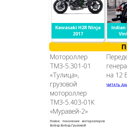
Kawasaki H2R Ninja
Indian 
2017
Vin
П
Мотороллер
Перед
ТМЗ-5.301-01
генер
«Тулица»,
на 12 
грузовой
ЧИТАТЬ ДАЛ
мотороллер
ТМЗ-5.403-01К
«Муравей-2»
Новое поколение мотороллеров
&nbsp;&nbsp;Грузовой