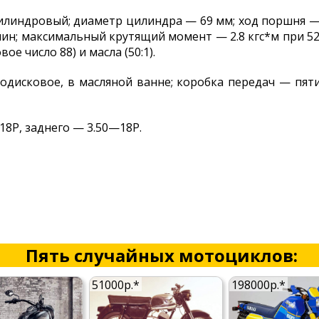
илиндровый; диаметр цилиндра — 69 мм; ход поршня — 
мин; максимальный крутящий момент — 2.8 кгс*м при 520
е число 88) и масла (50:1).
одисковое, в масляной ванне; коробка передач — пяти
18Р, заднего — 3.50—18Р.
Пять случайных мотоциклов:
51000р.*
198000р.*