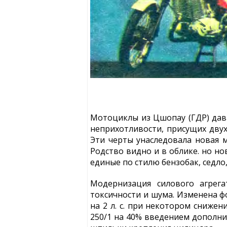
Мотоциклы из Цшопау (ГДР) давн
неприхотливости, присущих дву
Эти черты унаследовала новая м
Родство видно и в облике. но н
единые по стилю бензобак, седло
Модернизация силового агрег
токсичности и шума. Изменена ф
на 2 л. с. при некотором сниже
250/1 на 40% введением дополни