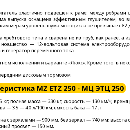
игатель эластично подвешен к раме: между ребрами 
ема выпуска оснащена эффективным глушителем, во вп
аким мерам уровень шума мотоцикла не превышает 82 д
 хребтового типа и сварена не из труб, как ранее, а
 новшество — 12-вольтовая система электрооборудо
 и генератор переменного тока.
тном исполнении и варианте «Люкс». Кроме того, в нек
 передним дисковым тормозом.
еристика MZ ETZ 250 - МЦ ЭТЦ 250
35 кг; полная масса — 330 кг; скорость — 130 км/ч; время 
ва — 3.5 — 4.0 л/100 км; емкость бака — 17 л.
на с зеркалами — 900 мм. без зеркал — 740 мм; высота 
жный просвет — 150 мм.