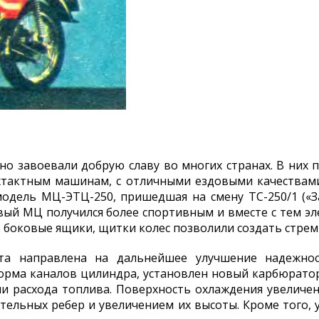
о завоевали добрую славу во многих странах. В них 
хтактным машинам, с отличными ездовыми качествам
одель МЦ-ЭТЦ-250, пришедшая на смену ТС-250/1 («За 
овый МЦ получился более спортивным и вместе с тем э
, боковые ящики, щитки колес позволили создать стре
ата направлена на дальнейшее улучшение надежнос
орма каналов цилиндра, установлен новый карбюрато
нии расхода топлива. Поверхность охлаждения увеличе
тельных ребер и увеличением их высоты. Кроме того, 