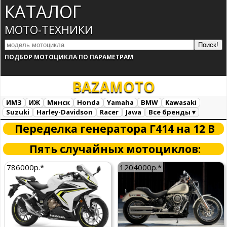
КАТАЛОГ
МОТО-ТЕХНИКИ
ПОДБОР МОТОЦИКЛА ПО ПАРАМЕТРАМ
BAZA
MOTO
ИМЗ
ИЖ
Минск
Honda
Yamaha
BMW
Kawasaki
Suzuki
Harley-Davidson
Racer
Jawa
Все бренды ▾
Все марки
Загрузка...
Переделка генератора Г414 на 12 В
Пять случайных мотоциклов:
786000р.*
1204000р.*