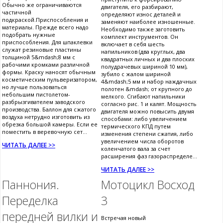
Обычно же ограничиваются
двигателя, его разбирают,
частичной
определяют износ деталей и
подкраской.Приспособления и
заменяют наиболее изношенные.
материалы. Прежде всего надо
Необходимо также заготовить
подобрать нужные
комплект инструментов. Он
приспособления. Для шпаклевки
включает в себя шесть
служат резиновые пластины
напильников (два круглых, два
толщиной 5&mdash;8 мм с
квадратных личных и два плоских
рабочими кромками различной
полудрачевых шириной 10 мм),
формы. Краску наносят обычным
зубило с жалом шириной
косметическим пульверизатором,
4&mdash;5 мм и набор наждачных
но лучше пользоваться
полотен &mdash; от крупного до
небольшим пистолетом-
мелкого. Сгибают напильники
разбрызгивателем заводского
согласно рис. 1 и калят. Мощность
производства. Баллон для сжатого
двигателя можно повысить двумя
воздуха нетрудно изготовить из
способами: либо увеличением
обрезка большой камеры. Если ее
термического КПД путем
поместить в веревочную сет...
изменения степени сжатия, либо
увеличением числа оборотов
ЧИТАТЬ ДАЛЕЕ >>
коленчатого вала за счет
расширения фаз газораспределе...
ЧИТАТЬ ДАЛЕЕ >>
Паннония.
Мотоцикл Восход
Переделка
3
передней вилки и
Встречая новый