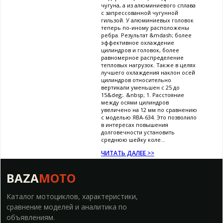
чугуна, а из алюминиевого сплава
с запрессованной чугунной
гильзой. У алюминиевых головок
теперь по-иному расположены
ребра. Результат &mdash; более
эффективное охлаждение
цилиндров и головок, более
равномерное распределение
тепловых нагрузок. Также в целях
лучшего охлаждения наклон осей
цилиндров относительно
вертикали уменьшен с 25 до
15&deg;. &nbsp; 1. Расстояние
между осями цилиндров
увеличено на 12 мм по сравнению
с моделью ЯВА-634. Это позволило
в интересах повышения
долговечности установить
среднюю шейку коле...
ЧИТАТЬ ДАЛЕЕ >>
BAZA
MOTO
Каталог мотоциклов, характеристики,
сравнение моделей и аналитика по
объявлениям.