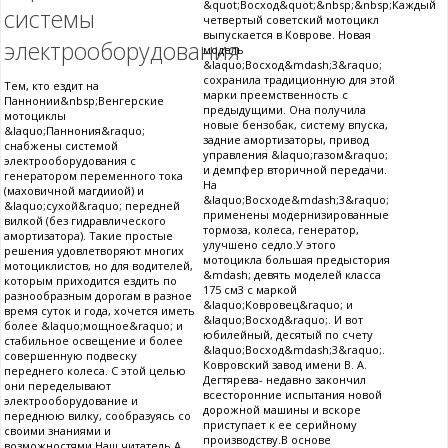
&quot;Восход&quot;&nbsp;&nbsp;Каждый
системы
четвертый советский мотоцикл
выпускается в Коврове. Новая
электрооборудования
модель
&laquo;Восход&mdash;3&raquo;
сохранила традиционную для этой
Тем, кто ездит на
марки преемственность с
Паннонии&nbsp;Венгерские
предыдущими. Она получила
мотоциклы
новые бензобак, систему впуска,
&laquo;Паннония&raquo;
задние амортизаторы, привод
снабжены системой
управления &laquo;газом&raquo;
электрооборудования с
и демпфер вторичной передачи.
генератором переменного тока
На
(маховичной магдииой) и
&laquo;Восходе&mdash;3&raquo;
&laquo;сухой&raquo; передней
применены модернизированные
вилкой (без гидравлического
тормоза, колеса, генератор,
амортизатора). Такие простые
улучшено седло.У этого
решения удовлетворяют многих
мотоцикла большая предыстория
мотоциклистов, но для водителей,
&mdash; девять моделей класса
которым приходится ездить по
175 см3 с маркой
разнообразным дорогам в разное
&laquo;Ковровец&raquo; и
время суток и года, хочется иметь
&laquo;Восход&raquo;. И вот
более &laquo;мощное&raquo; и
юбилейный, десятый по счету
стабильное освещение и более
&laquo;Восход&mdash;3&raquo;.
совершенную подвеску
Ковровский завод имени В. А.
переднего колеса. С этой целью
Дегтярева- недавно закончил
они переделывают
всесторонние испытания новой
электрооборудование и
дорожной машины и вскоре
переднюю вилку, сообразуясь со
приступает к ее серийному
своими знаниями и
производству.В основе
возможностями.Наш читатель А.