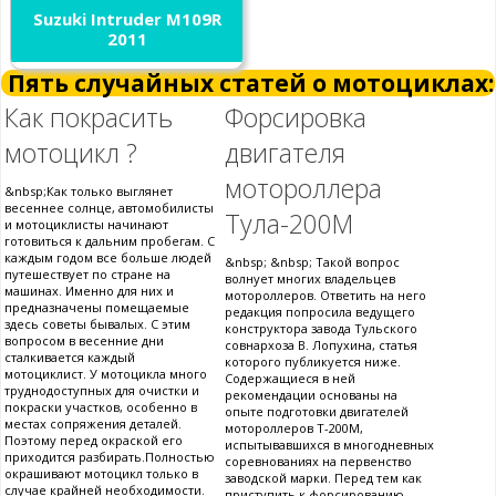
Suzuki Intruder M109R
2011
Пять случайных статей о мотоциклах:
Как покрасить
Форсировка
мотоцикл ?
двигателя
мотороллера
&nbsp;Как только выглянет
весеннее солнце, автомобилисты
Тула-200М
и мотоциклисты начинают
готовиться к дальним пробегам. С
каждым годом все больше людей
&nbsp; &nbsp; Такой вопрос
путешествует по стране на
волнует многих владельцев
машинах. Именно для них и
мотороллеров. Ответить на него
предназначены помещаемые
редакция попросила ведущего
здесь советы бывалых. С этим
конструктора завода Тульского
вопросом в весенние дни
совнархоза В. Лопухина, статья
сталкивается каждый
которого публикуется ниже.
мотоциклист. У мотоцикла много
Содержащиеся в ней
труднодоступных для очистки и
рекомендации основаны на
покраски участков, особенно в
опыте подготовки двигателей
местах сопряжения деталей.
мотороллеров Т-200М,
Поэтому перед окраской его
испытывавшихся в многодневных
приходится разбирать.Полностью
соревнованиях на первенство
окрашивают мотоцикл только в
заводской марки. Перед тем как
случае крайней необходимости.
приступить к форсированию