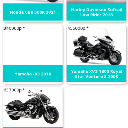
Harley Davidson Softail
Honda CBR 500R 2021
Low Rider 2018
340000р.*
455000р.*
Yamaha XVZ 1300 Royal
Yamaha -03 2016
Star Venture S 2008
637000р.*