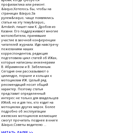
профилактика или ремонт.
&laquo;Хотелось бы, чтобы на
страницах &laquo;За
рулем&raquo; чаще появлялись
статьи на эту тему&raquo;,
&mdash; пишет нам К. Дробов из
Казани. Его поддерживают многие
мотолюбители, принявшие
участие в заочной конференции
читателей журнала. Идя навстречу
пожеланиям наших
корреспондентов, редакция
подготовила цикл статей об ИЖах,
которые написаны инженерами
В. Абрамяном и В. Забелиным.
Сегодня они рассказывают о
цилиндре, поршне и кольцах к
мотоциклам ИЖ. Целый ряд
рекомендаций носит общий
характер. Поэтому статья
представит определенный
интерес не только для владельцев
ИЖей, но и для тех, кто ездит на
мотоциклах других марок. Более
подробно об эксплуатации
ижевских мотоциклов желающие
смогут прочитать позднее в книге
&laquo;Советы водителю ...
ЧИТАТЬ ДАЛЕЕ >>