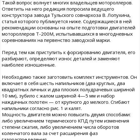
Такой вопрос волнует многих владельцев мотороллеров.
Ответить на него редакция попросила ведущего
конструктора завода Тульского совнархоза В. Лопухина,
статья которого публикуется ниже. Содержащиеся в ней
рекомендации основаны на опыте подготовки двигателей
мотороллеров Т-200М, испытывавшихся в многодневных
соревнованиях на первенство заводской марки.
Перед тем как приступить к форсированию двигателя, его
разбирают, определяют износ деталей и заменяют
наиболее изношенные.
Необходимо также заготовить комплект инструментов. Он
включает в себя шесть напильников (два круглых, два
квадратных личных и два плоских полудрачевых шириной
10 мм), зубило с жалом шириной 4—5 мм и набор
наждачных полотен — от крупного до мелкого. Сгибают
напильники согласно рис. 1 и калят.
Мощность двигателя можно повысить двумя способами:
либо увеличением термического КПД путем изменения
степени сжатия, либо увеличением числа оборотов
коленчатого вала за счет расширения фаз
газораспределения.