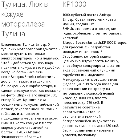
Тулица. Люк в
КР1000
кожухе
1000-кубовый восток &nbsp;
&nbsp; Среди известных новых
мотороллера
машин, созданных
ВНИИмотопромом в последние
Тулица
годы, особняком стоит мотоцикл с
коляской
&laquo;Восток&mdash;КР1000&raquo;
Владельцам Тулицы&nbsp; У
для кроссов. Он разработан
тульских мотороллеров двигатель
молодым инженером В.
можно пустить не только
Зарубиным, который задался
электростартером, но и педалью.
целью сконструировать машину,
Чтобы добраться до нее, надо
способную конкурировать в этом
поднимать кожух, а это неудобно,
виде соревнований с лучшими
когда на багажнике есть
зарубежными моделями.
вещи&raquo; Чтобы облегчить
Международная мотоциклетная
доступ к педали, а заодно и к
федерация с 1976 года ввела для
бензокранику и карбюратору, я
соревновании по кроссу на
сделал в кожухе люк, как показано
мотоциклах с коляской новый
на фото. Ширина его вверху 300,
класс, до 1000 см3, вместо
внизу 90 мм. Крышка люка
прежнего, до 750 см3. В
соединена с кожухом мебельной
результате советские
петлей, закрепленной винтами с
спортсмены, которые
гайками, и запирается
располагали техникой,
подходящим мебельным замком.
базировавшейся на двигателях
Нижняя часть кожуха в месте
дорожных машин класса 650 см8,
выреза усилена планкой на
были поставлены в неравные
болтах.Г. ГАВУКАИвано
условия, поскольку
Франковская область, с.