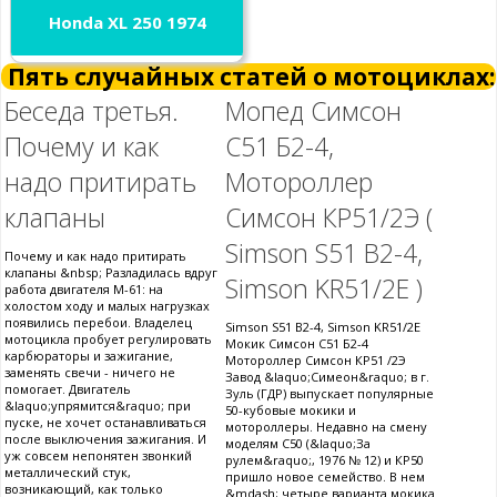
Honda XL 250 1974
Пять случайных статей о мотоциклах:
Беседа третья.
Мопед Симсон
Почему и как
С51 Б2-4,
надо притирать
Мотороллер
клапаны
Симсон КР51/2Э (
Simson S51 B2-4,
Почему и как надо притирать
клапаны &nbsp; Разладилась вдруг
Simson KR51/2E )
работа двигателя М-61: на
холостом ходу и малых нагрузках
появились перебои. Владелец
Simson S51 B2-4, Simson KR51/2E
мотоцикла пробует регулировать
Мокик Симсон С51 Б2-4
карбюраторы и зажигание,
Мотороллер Симсон КР51 /2Э
заменять свечи - ничего не
Завод &laquo;Симеон&raquo; в г.
помогает. Двигатель
Зуль (ГДР) выпускает популярные
&laquo;упрямится&raquo; при
50-кубовые мокики и
пуске, не хочет останавливаться
мотороллеры. Недавно на смену
после выключения зажигания. И
моделям С50 (&laquo;За
уж совсем непонятен звонкий
рулем&raquo;, 1976 № 12) и КР50
металлический стук,
пришло новое семейство. В нем
возникающий, как только
&mdash; четыре варианта мокика