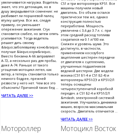
увеличивается нагрузка. Водитель
С51 и три мотороллера КР51. Все
знает, что это детонация, но в
машины получили новый
душу закрадывается сомнение: не
двигатель. Его объем остался
разбивает ли поршневой палец
практически тем же, однако
втулку шатуна. Все же, следуя
конструкция полностью
правилу, он уменьшает
переработана. Мощность
опережение зажигания. Стук
увеличена с 3,6 до 3.7 л. с. при
становится слабее, но затем опять
этом средний расход топлива
усиливается. Тогда водитель
сократился на 0.1 л/100 км.
решает дать своему
Снижен и уровень шума. Это
&laquo;заболевшему коню&raquo;
достигнуто, в частности,
получше &laquo;корм&raquo;.
применением косозубого
Вместо бензина А-66 заправляет
зацепления шестерен передачи
А-72, а несколько раз, для пробы,
от двигателя к сцеплению,
даже А-74. Раньше от такого
улучшенных подшипников
угощения мотоцикл летел, как
ведомой шестерни. Две модели
ветер, а теперь становится только
мокика (С51 Б1-4 и С51 Б2-4) и
немного бодрее, прежней
мотороллеры КР51/2Э и КР51/2Л
резвости у него нет. Чем все это
теперь оснащены
объяснить! Причиной таких бед ...
четырехступенчатой коробкой
передач. а С51 Б2-4 и КР51/2Л
ЧИТАТЬ ДАЛЕЕ >>
&mdash; электронной системой
зажигания. Улучшилась динамика
машин, возросла максимальная
скорость. Двигатель отличается ...
ЧИТАТЬ ДАЛЕЕ >>
Мотороллер
Мотоцикл Восток