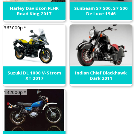
Harley Davidson FLHR
Sunbeam S7 500, S7 500
Road King 2017
De Luxe 1946
363000р.*
Suzuki DL 1000 V-Strom
Indian Chief Blackhawk
XT 2017
Dark 2011
132000р.*