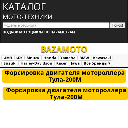
КАТАЛОГ
МОТО-ТЕХНИКИ
ПОДБОР МОТОЦИКЛА ПО ПАРАМЕТРАМ
BAZA
MOTO
ИМЗ
ИЖ
Минск
Honda
Yamaha
BMW
Kawasaki
Suzuki
Harley-Davidson
Racer
Jawa
Все бренды ▾
Все марки
Загрузка...
Форсировка двигателя мотороллера
Тула-200М
Форсировка двигателя мотороллера
Тула-200М