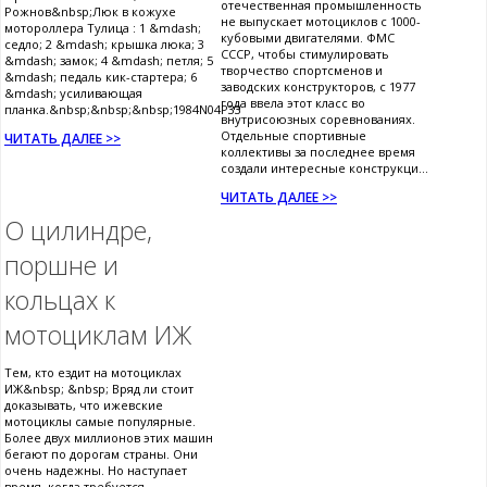
отечественная промышленность
Рожнов&nbsp;Люк в кожухе
не выпускает мотоциклов с 1000-
мотороллера Тулица : 1 &mdash;
кубовыми двигателями. ФМС
седло; 2 &mdash; крышка люка; 3
СССР, чтобы стимулировать
&mdash; замок; 4 &mdash; петля; 5
творчество спортсменов и
&mdash; педаль кик-стартера; 6
заводских конструкторов, с 1977
&mdash; усиливающая
года ввела этот класс во
планка.&nbsp;&nbsp;&nbsp;1984N04P33
внутрисоюзных соревнованиях.
Отдельные спортивные
ЧИТАТЬ ДАЛЕЕ >>
коллективы за последнее время
создали интересные конструкци...
ЧИТАТЬ ДАЛЕЕ >>
О цилиндре,
поршне и
кольцах к
мотоциклам ИЖ
Тем, кто ездит на мотоциклах
ИЖ&nbsp; &nbsp; Вряд ли стоит
доказывать, что ижевские
мотоциклы самые популярные.
Более двух миллионов этих машин
бегают по дорогам страны. Они
очень надежны. Но наступает
время, когда требуется