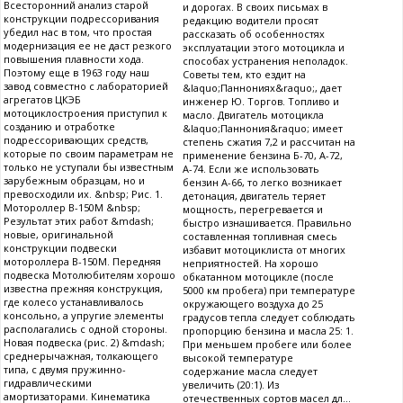
Всесторонний анализ старой
и дорогах. В своих письмах в
конструкции подрессоривания
редакцию водители просят
убедил нас в том, что простая
рассказать об особенностях
модернизация ее не даст резкого
эксплуатации этого мотоцикла и
повышения плавности хода.
способах устранения неполадок.
Поэтому еще в 1963 году наш
Советы тем, кто ездит на
завод совместно с лабораторией
&laquo;Паннониях&raquo;, дает
агрегатов ЦКЭБ
инженер Ю. Торгов. Топливо и
мотоциклостроения приступил к
масло. Двигатель мотоцикла
созданию и отработке
&laquo;Паннония&raquo; имеет
подрессоривающих средств,
степень сжатия 7,2 и рассчитан на
которые по своим параметрам не
применение бензина Б-70, А-72,
только не уступали бы известным
А-74. Если же использовать
зарубежным образцам, но и
бензин А-66, то легко возникает
превосходили их. &nbsp; Рис. 1.
детонация, двигатель теряет
Мотороллер В-150М &nbsp;
мощность, перегревается и
Результат этих работ &mdash;
быстро изнашивается. Правильно
новые, оригинальной
составленная топливная смесь
конструкции подвески
избавит мотоциклиста от многих
мотороллера В-150М. Передняя
неприятностей. На хорошо
подвеска Мотолюбителям хорошо
обкатанном мотоцикле (после
известна прежняя конструкция,
5000 км пробега) при температуре
где колесо устанавливалось
окружающего воздуха до 25
консольно, а упругие элементы
градусов тепла следует соблюдать
располагались с одной стороны.
пропорцию бензина и масла 25: 1.
Новая подвеска (рис. 2) &mdash;
При меньшем пробеге или более
среднерычажная, толкающего
высокой температуре
типа, с двумя пружинно-
содержание масла следует
гидравлическими
увеличить (20:1). Из
амортизаторами. Кинематика
отечественных сортов масел дл...