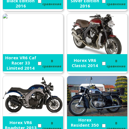
Black Edition
Silver Edition
сравнение
сравнение
2016
2016
Horex VR6 Caf
Horex VR6
В
В
Racer 33
Classic 2014
сравнение
сравнение
Limited 2014
Horex
Horex VR6
В
В
Resident 350
Roadster 2013
сравнение
сравнение