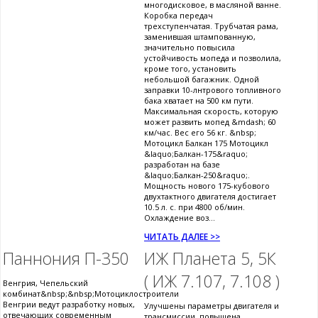
многодисковое, в масляной ванне.
Коробка передач
трехступенчатая. Трубчатая рама,
заменившая штампованную,
значительно повысила
устойчивость мопеда и позволила,
кроме того, установить
небольшой багажник. Одной
заправки 10-лнтрового топливного
бака хватает на 500 км пути.
Максимальная скорость, которую
может развить мопед &mdash; 60
км/час. Вес его 56 кг. &nbsp;
Мотоцикл Балкан 175 Мотоцикл
&laquo;Балкан-175&raquo;
разработан на базе
&laquo;Балкан-250&raquo;.
Мощность нового 175-кубового
двухтактного двигателя достигает
10.5 л. с. при 4800 об/мин.
Охлаждение воз...
ЧИТАТЬ ДАЛЕЕ >>
Паннония П-350
ИЖ Планета 5, 5К
( ИЖ 7.107, 7.108 )
Венгрия, Чепельский
комбинат&nbsp;&nbsp;Мотоциклостроители
Венгрии ведут разработку новых,
Улучшены параметры двигателя и
отвечающих современным
трансмиссии, повышена