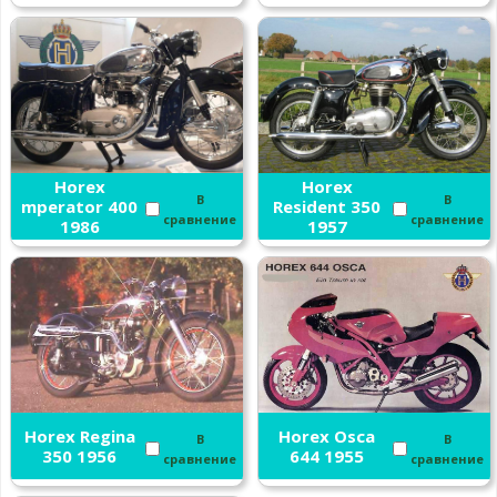
Horex
Horex
В
В
mperator 400
Resident 350
сравнение
сравнение
1986
1957
Horex Regina
Horex Osca
В
В
350 1956
644 1955
сравнение
сравнение