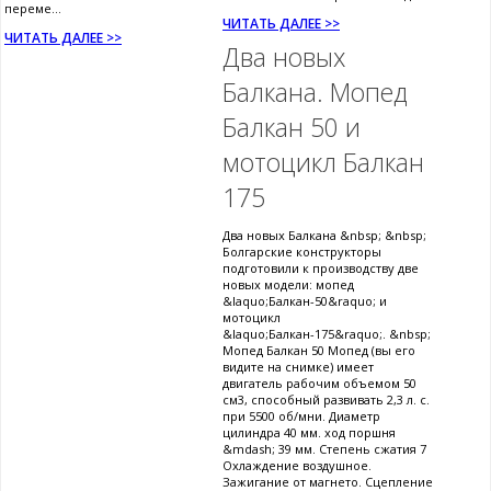
переме...
ЧИТАТЬ ДАЛЕЕ >>
ЧИТАТЬ ДАЛЕЕ >>
Два новых
Балкана. Мопед
Балкан 50 и
мотоцикл Балкан
175
Два новых Балкана &nbsp; &nbsp;
Болгарские конструкторы
подготовили к производству две
новых модели: мопед
&laquo;Балкан-50&raquo; и
мотоцикл
&laquo;Балкан-175&raquo;. &nbsp;
Мопед Балкан 50 Мопед (вы его
видите на снимке) имеет
двигатель рабочим объемом 50
см3, способный развивать 2,3 л. с.
при 5500 об/мни. Диаметр
цилиндра 40 мм. ход поршня
&mdash; 39 мм. Степень сжатия 7
Охлаждение воздушное.
Зажигание от магнето. Сцепление