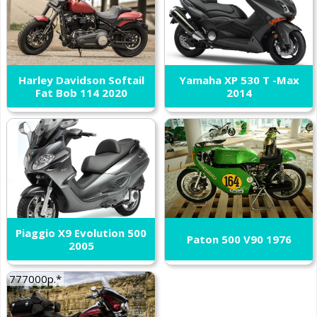
Harley Davidson Softail
Yamaha XP 530 T -Max
Fat Bob 114 2020
2014
Piaggio X9 Evolution 500
Paton 500 V90 1976
2005
777000р.*