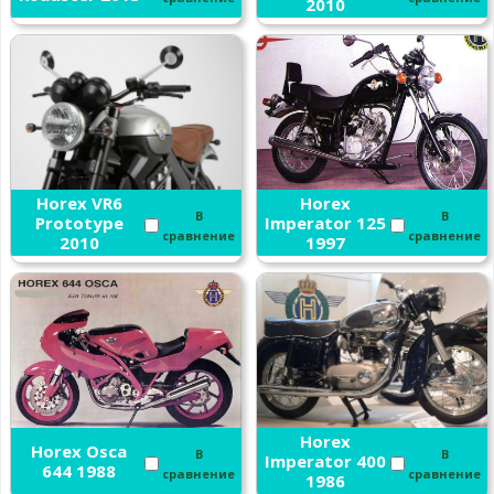
2010
Horex VR6
Horex
В
В
Prototype
Imperator 125
сравнение
сравнение
2010
1997
Horex
Horex Osca
В
В
Imperator 400
644 1988
сравнение
сравнение
1986