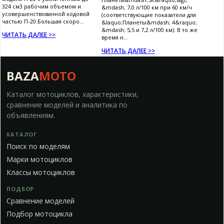
324 см3 рабочим объемом и
&mdash; 7,0 л/100 км при 60 км/ч
усовершенствованной ходовой
(соответствующие показатели для
частью П-20.Большая скоро...
&laquo;Планеты&mdash; 4&raquo;
&mdash; 5,5 и 7,2 л/100 км). В то же
ЧИТАТЬ ДАЛЕЕ >>
время н...
ЧИТАТЬ ДАЛЕЕ >>
BAZA
MOTO
Каталог мотоциклов, характеристики,
сравнение моделей и аналитика по
объявлениям.
КАТАЛОГ
Поиск по моделям
Марки мотоциклов
Классы мотоциклов
ПОДБОР
Сравнение моделей
Подбор мотоцикла