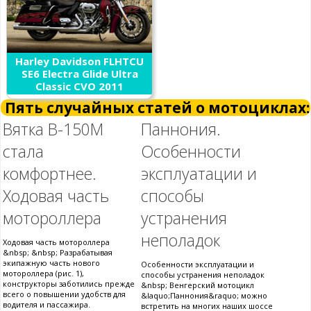
Harley Davidson FLHTCU
SE6 Electra Glide Ultra
Classic CVO 2011
Пять случайных статей о мотоциклах:
Вятка В-150М
Паннония.
стала
Особенности
комфортнее.
эксплуатации и
Ходовая часть
способы
мотороллера
устранения
неполадок
Ходовая часть мотороллера
&nbsp; &nbsp; Разрабатывая
экипажную часть нового
Особенности эксплуатации и
мотороллера (рис. 1),
способы устранения неполадок
конструкторы заботились прежде
&nbsp; Венгерский мотоцикл
всего о повышении удобств для
&laquo;Паннония&raquo; можно
водителя и пассажира.
встретить на многих наших шоссе