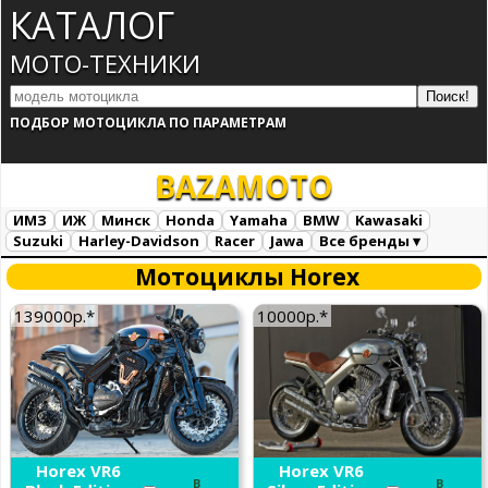
КАТАЛОГ
МОТО-ТЕХНИКИ
ПОДБОР МОТОЦИКЛА ПО ПАРАМЕТРАМ
BAZA
MOTO
ИМЗ
ИЖ
Минск
Honda
Yamaha
BMW
Kawasaki
Suzuki
Harley-Davidson
Racer
Jawa
Все бренды ▾
Все марки
Загрузка...
Мотоциклы Horex
139000р.*
10000р.*
Horex VR6
Horex VR6
В
В