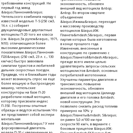
требованиям конструкций. Не
экономичность, обновлен
первый год завод
внешний вид мотоцикла &nbsp;
&laquo;Паннония&raquo;
&nbsp; Во втором квартале
Чепельского комбината наряду с
объединение
известной моделью Т-5 (250 см3,
&laquo;Ижмаш&raquo; переходит
16 л. с.) собирает
к массовому производству
двухцилиндровые двухтактные
мотоциклов &laquo;ИЖ-
мотоциклы П-20 того же класса
Планета&mdash;5&raquo;, первая
(см. &laquo;За рулем&raquo;, 1971,
партия которых была изготовлена
N10). отличающиеся более
в конце прошлого года.
высокими динамическими
Изменения, внесенные в
показателями.&laquo;Паннония-
конструкцию по сравнению с
П20&raquo; (250 см3, 23 л. с., 130
&laquo;Планетой&mdash;4&raquo;,
км/час) быстро завоевала
прежде всего имели целью
симпатии туристов и любителей
удовлетворить запросы сельских
дальних скоростных поездок.
мотоциклистов &mdash; основных
Предвидя, что в ближайшие годы
потребителей мототехники.
может возникнуть спрос на еще
Улучшены параметры двигателя и
более мощную и быстроходную
трансмиссии, повышена
машину, чепельские
экономичность, обновлен
конструкторы на базе П-20
внешний вид мотоцикла.Цилиндр
разработали новый мотоцикл,
двигателя и его головка &mdash;
которому присвоили индекс
новой конструкции. Это
П-350. Построены опытные
позволило снизить расход топлива
образцы и ведутся испытания.Что
примерно на 10%: у
же представляет собой экспери
&laquo;Планеты&mdash; 5&raquo;
ментальная
он равен 5,0 л/100 км при
&laquo;Паннония&raquo;? У нее
скорости 90 км/ч, в варианте с
форсированный двигатель
боковым прицепом &laquo;ИЖ-
модели П-20 с увеличенным до
Планета&mdash;5К&raquo;&gt;