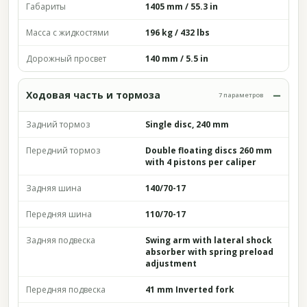
Габариты
1405 mm / 55.3 in
Масса с жидкостями
196 kg / 432 lbs
Дорожный просвет
140 mm / 5.5 in
Ходовая часть и тормоза
7 параметров
Задний тормоз
Single disc, 240 mm
Передний тормоз
Double floating discs 260 mm
with 4 pistons per caliper
Задняя шина
140/70-17
Передняя шина
110/70-17
Задняя подвеска
Swing arm with lateral shock
absorber with spring preload
adjustment
Передняя подвеска
41 mm Inverted fork