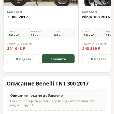
KAWASAKI
KAWASAKI
Z 300 2017
Ninja 300 2016
Объём
Мощность
Масса
Объём
Мощно
296 см³
38 л.с.
168 кг
296 см³
39 л.с
Средняя цена в архиве
Средняя цена в архиве
301 043 ₽
248 869 ₽
О модели
Сравнить
О модели
Описание Benelli TNT 300 2017
Описание пока не добавлено
Посмотрите характеристики, другие годы или сравните эту
модель с другой.