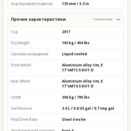
Ход передней подвески
135 mm / 5.3 in
Прочие характеристики
9 параметров
Год
2017
Dry Weight
183 kg / 404 lbs
Система охлаждения
Liquid cooled
Front Wheel
Aluminium alloy rim, E
17"xMT3.5 DOT-D
Rear Wheel
Aluminium alloy rim, E
17"xMT4.5 DOT-D
GVWR
356 kg / 785 lbs
Fuel Reserve
3.0 L / 0.8 US gal / 0.7 Imp gal
Final Drive Ratio
Steel trestle
Экологический стандарт
Euro 3