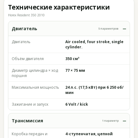
Технические характеристики
Horex Resident 350 2010
Двигатель
5 параметров
Двигатель
Air cooled, four stroke, single
cylinder.
Объём двигателя
350 см³
Диаметр цилиндра × ход
77 × 75 мм
поршня
Максимальная мощность
24 л.с. (17,5 кВт) при 6 250 об/
мин
Зажигание и запуск
6 Volt / kick
Трансмиссия
1 параметр
Коробка передач и
4-ступенчатая, цепной