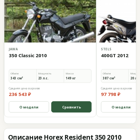
JAWA
STELS
350 Classic 2010
400GT 2012
Объём
Мощность
Масса
Объём
Мощно
343 см³
23 л.с.
149 кг
387 см³
20 л.с
Средняя цена в архиве
Средняя цена в архиве
236 543 ₽
97 798 ₽
О модели
Сравнить
О модели
Описание Horex Resident 350 2010