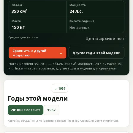
Объём
Мощность
350 см³
24 л.с.
Масса
Высота сиденья
150 кг
Нет данных
Средняя цена в архиве
Цен в архиве нет
Сравнить с другой
→
Другие годы этой модели
моделью
Horex Resident 350 2010 — объём 350 см³, мощность 24 л.с., масса 150
кг. Ниже — характеристики, другие годы и модели для сравнения.
← 1957
Годы этой модели
2010
1957
ВЫ СМОТРИТЕ
Карточки объединены по названию. Поколение и комплектация могут отличаться.