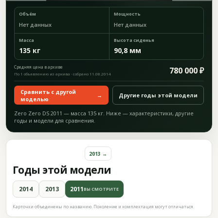
Объём
Мощность
Нет данных
Нет данных
Масса
Высота сиденья
135 кг
90,8 мм
Средняя цена в архиве
780 000 ₽
По 1 объявлению из архива · собрано 11.08.2014
Сравнить с другой
→
Другие годы этой модели
моделью
Zero Zero DS 2011 — масса 135 кг. Ниже — характеристики, другие
годы и модели для сравнения.
2013 →
Годы этой модели
2014
2013
2011
ВЫ СМОТРИТЕ
Карточки объединены по названию. Поколение и комплектация могут отличаться.