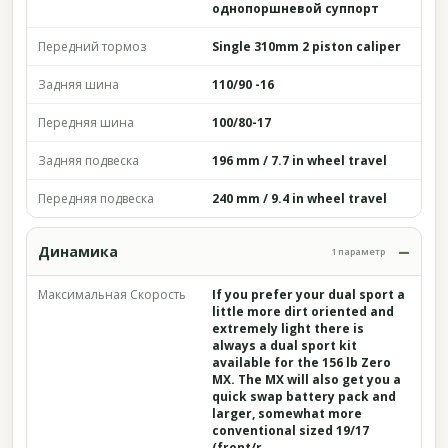
однопоршневой суппорт
Передний тормоз
Single 310mm 2 piston caliper
Задняя шина
110/90 -16
Передняя шина
100/80-17
Задняя подвеска
196 mm / 7.7 in wheel travel
Передняя подвеска
240 mm / 9.4 in wheel travel
Динамика
1 параметр
Максимальная Скорость
If you prefer your dual sport a
little more dirt oriented and
extremely light there is
always a dual sport kit
available for the 156 lb Zero
MX. The MX will also get you a
quick swap battery pack and
larger, somewhat more
conventional sized 19/17
(front/r