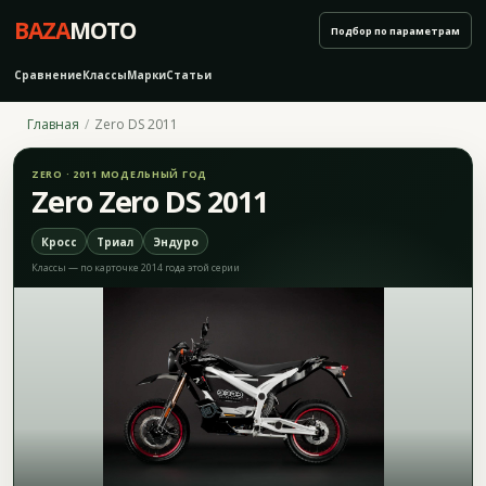
BAZA
MOTO
Подбор по параметрам
Сравнение
Классы
Марки
Статьи
Главная
Zero DS 2011
ZERO · 2011 МОДЕЛЬНЫЙ ГОД
Zero Zero DS 2011
Кросс
Триал
Эндуро
Классы — по карточке 2014 года этой серии