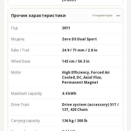
Прочие характеристики
13 параметров
Год
2011
Модель
Zero DS Dual Sport
Rake / Trail
24.9 / 71 mm / 2.8 in
Wheel base
143 cm / 56.3 in
Motor
High Efficiency, Forced Air
Cooled, DC, Axial Flux,
Permanent Magnet
Maximum capacity
4.4 kWh
Drive Train
Drive system (accessory) 51T /
13T, 420 Chain
Carrying capacity
136 kg / 300 lb