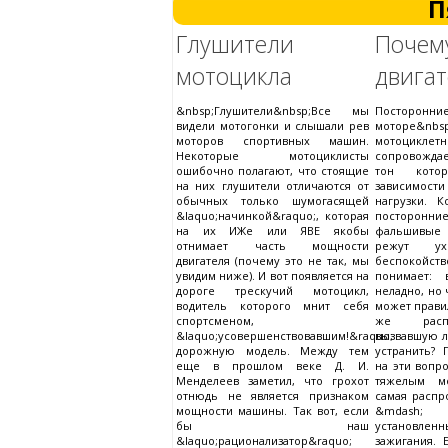
П
Глушители
Поче
мотоцикла
двига
&nbsp;Глушители&nbsp;Все мы
Посторо
видели мотогонки и слышали рев
моторе&nbs
моторов спортивных машин.
мотоциклетн
Некоторые мотоциклисты
сопровожда
ошибочно полагают, что стоящие
тон кото
на них глушители отличаются от
зависимос
обычных только шумогасящей
нагрузки. 
&laquo;начинкой&raquo;, которая
посторонни
на их ИЖе или ЯВЕ якобы
фальшивые
отнимает часть мощности
режут у
двигателя (почему это не так, мы
беспокой
увидим ниже). И вот появляется на
понимает: 
дороге трескучий мотоцикл,
неладно, но 
водитель которого мнит себя
может прави
спортсменом,
же распо
&laquo;усовершенствовавшим!&raquo;
вызвавшую л
дорожную модель. Между тем
устранить? 
еще в прошлом веке Д. И.
на эти вопр
Менделеев заметил, что грохот
тяжелым мо
отнюдь не является признаком
самая распр
мощности машины. Так вот, если
&mdash;
бы наш
установ
&laquo;рационализатор&raquo;
зажигания. 