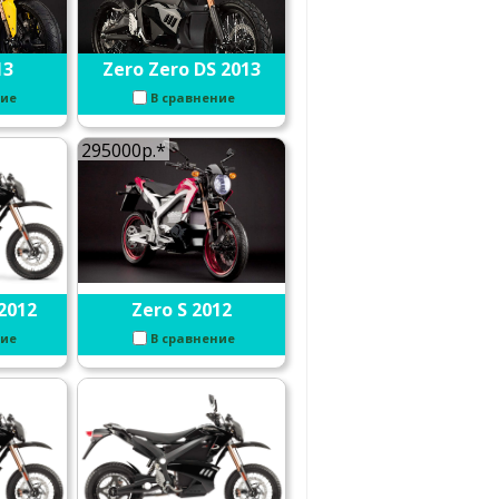
13
Zero Zero DS 2013
ние
В сравнение
295000р.*
2012
Zero S 2012
ние
В сравнение