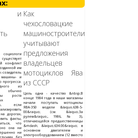
х:
ек и
Как
чехословацкие
ть
машиностроители
учитывают
предложения
 социологи
 существует
владельцев
й конфликт
озданной им
мотоциклов Ява
к-созидатель
й машины- и
из СССР
 прогресса.
дного из
й обычно
Цель одна - качество &nbsp;В
ры роста
конце 1984 года в наши магазины
ых
начали поступать мотоциклы
нако, если
ЯВА-350 модели &laquo;638-5-
лизировать
00&raquo; (см. &laquo;За
на дорогах,
рулем&raquo;, 1986, № 3),
вить факты,
отличающейся предшественницы
иться, что
&mdash; &laquo;634.00&raquo; в
урно она ни
основном двигателем и
вершенно ни
электрооборудованием (12 вместо
случаях без