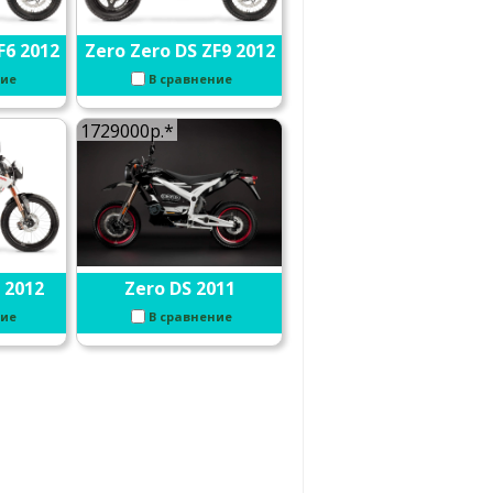
F6 2012
Zero Zero DS ZF9 2012
ние
В сравнение
1729000р.*
 2012
Zero DS 2011
ние
В сравнение