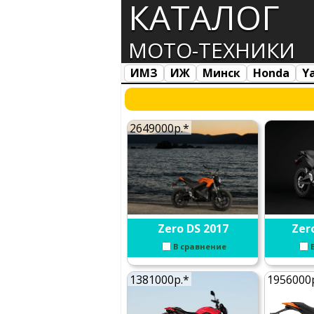
КАТАЛОГ
МОТО-ТЕХНИКИ
ИМЗ
ИЖ
Минск
Honda
Y
Все марки
Загрузка...
2649000р.*
Zero DS 2017
Zer
В сравнение
1381000р.*
1956000