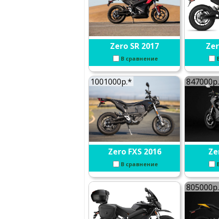
Zero SR 2017
Zer
В сравнение
1001000р.*
847000р
Zero FXS 2016
Ze
В сравнение
805000р