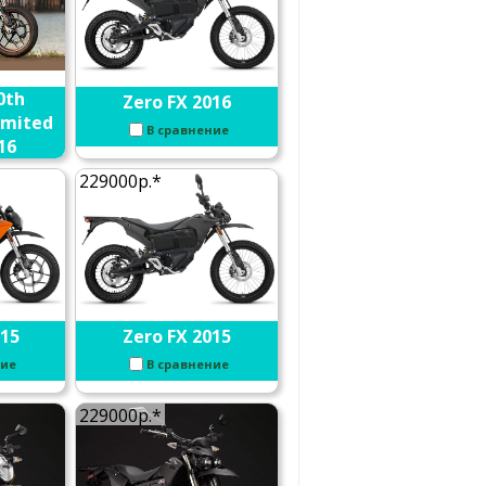
0th
Zero FX 2016
imited
В сравнение
16
ние
229000р.*
015
Zero FX 2015
ние
В сравнение
229000р.*