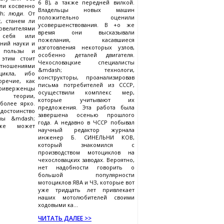
6 В), а также передней вилкой.
ли косвенно
Владельцы новых машин
h; люди. От
положительно оценили
, станем ли
усовершенствования. В +о же
овелителями
время они высказывали
 себя или
пожелания, касавшиеся
ний науки и
изготовления некоторых узлов,
м пользы и
особенно деталей двигателя.
 этим стоит
Чехословацкие специалисты
отношениями
&mdash; технологи,
цикла, ибо
конструкторы, проанализировав
оречие, как
письма потребителей из СССР,
ерженцы
осуществили комплекс мер,
 теории,
которые учитывают их
более ярко.
предложения. Эта работа была
оинство
завершена осенью прошлого
ны &mdash;
года. А недавно в ЧССР побывал
же может
научный редактор журнала
инженер Б. СИНЕЛЬНИ КОВ,
который знакомился с
производством мотоциклов на
чехословацких заводах. Вероятно,
нет надобности говорить о
большой популярности
мотоциклов ЯВА и ЧЗ, которые вот
уже тридцать лет привлекает
наших мотолюбителей своими
ходовыми ка...
ЧИТАТЬ ДАЛЕЕ >>