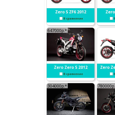
Zero S ZF6 2012
Zero
В сравнение
647000р.*
Zero Zero S 2012
Zero Ze
В сравнение
304000р.*
780000р