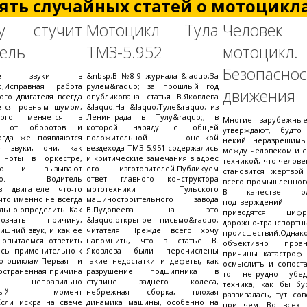
ять случайных статей о мотоцикла
му стучит
Мотоцикл Тула
Челов
тель
ТМЗ-5.952
мотоцикл.
Безопаснос
нние звуки в
&nbsp;В №8-9 журнала &laquo;За
p;Исправная работа
рулем&raquo; за прошлый год
движения
ого двигателя всегда
опубликована статья В.Яковлева
ется ровным шумом,
&laquo;На &laquo;Туле&raquo; из
рого меняется в
Ленинграда в Тулу&raquo;, в
Многие зарубежные
ти от оборотов и
которой наряду с общей
утверждают, будто
Когда же появляются
положительной оценкой
некий неразрешимы
е звуки, они, как
вездехода ТМЗ-5.951 содержались
между человеком и с
 ноты в оркестре,
и критические замечания в адрес
техникой, что челове
хо и вызывают
его изготовителей.Публикуем
становится жертво
ство. Водитель
ответ главного конструктора
всего промышленного
в двигателе что-то
мототехники Тульского
В качестве о
что именно не всегда
машиностроительного завода
подтверждени
льно определить. Как
В.Пудовеева на это
приводятся циф
знать причину,
&laquo;открытое письмо&raquo;
дорожно-транспортн
ишний звук, и как ее
читателя. Прежде всего хочу
происшествий.Од
Попытаемся ответить
напомнить, что в статье В.
объективно проана
осы применительно к
Яковлева были перечислены
причины катастроф 
тоциклам.Первая и
такие недостатки и дефеты, как
осмыслить и сопоста
остраненная причина
разрушение подшипника в
то нетрудно убед
 неправильно
ступице заднего колеса,
техника, как бы б
ленный момент
небрежная сборка, плохая
развивалась, тут со
Если искра на свече
динамика машины, особенно на
при чем. Во всех 