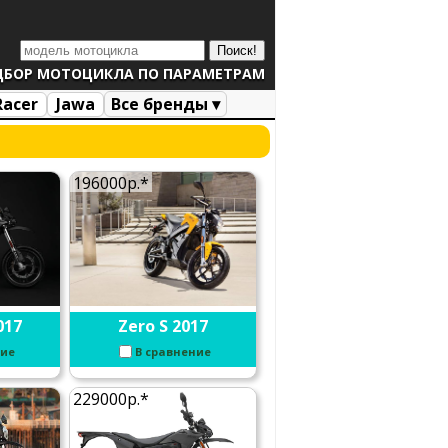
ДБОР МОТОЦИКЛА ПО ПАРАМЕТРАМ
Racer
Jawa
Все бренды ▾
196000р.*
017
Zero S 2017
ние
В сравнение
229000р.*