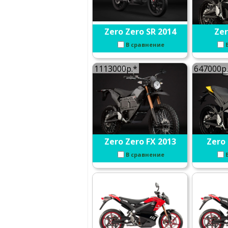
Zero Zero SR 2014
Zer
В сравнение
1113000р.*
647000р
Zero Zero FX 2013
Zero 
В сравнение