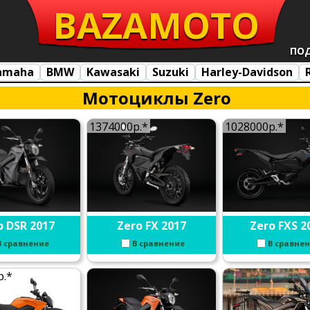
BAZA
MOTO
ПО
amaha
BMW
Kawasaki
Suzuki
Harley-Davidson
Мотоциклы Zero
1374000р.*
1028000р.*
o DSR 2017
Zero FX 2017
Zero FXS 2
В сравнение
В сравнение
В сравне
р.*