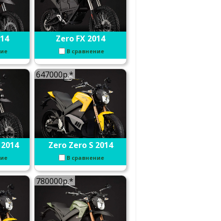
014
Zero FX 2014
ние
В сравнение
647000р.*
 2014
Zero Zero S 2014
ние
В сравнение
780000р.*