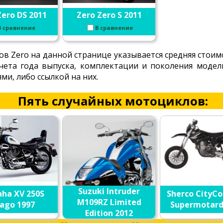
Zero DS 2011
Zero Zero S 2011
В сравнение
В сравнение
в Zero на данной странице указывается средняя стои
 учета года выпуска, комплектации и поколения моде
и, либо ссылкой на них.
Пять случайных мотоциклов:
Suzuki Intruder
ha XV 250S
Sherco CityCo
M109RZ Limited
rago 1997
Supermotard
Edition 2012