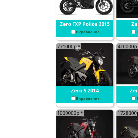
Zero FXP Police 2015
Ze
В сравнение
771000р.*
410000р
Zero S 2014
Zer
В сравнение
1009000р.*
1728000