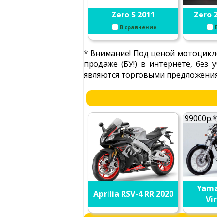
Zero S 2011
Zero 
В сравнение
* Внимание! Под ценой мотоцикло
продаже (БУ!) в интернете, без
являются торговыми предложениям
99000р.*
Yama
Aprilia RSV-4 RR 2020
Vi