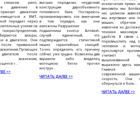
т слишком рано,
высших передачах, неудачная
исключения прямо и
ющее давление в
конструкция двухобъемного
виноваты мы &mdas
тормозит движение
топливного бака. Постараюсь
нас целиком зависит
ремящегося к ВМТ,
проанализировать эти замечания
мы жертвами или п
лной передает через
в том порядке, как они
машин, обречем
лнительные усилия на
изложены.Разрушение
извлечем из достиже
азораспределения,
подшипника колеса &mdash;
техники максиму
ираются зазоры,
случай единичный, что
удобств. В связи с
ки в двигателе. Они
подтверждается статистикой
поразмыслить над 
 после правильной
наших гарантийных станций.
человека и мото
зажигания.Пугающее
Точно определить его причину
пресловутое против
двигателя после
сейчас уже трудно. Возможны два
считают прив
ния зажигания,
варианта: либо владелец
вышеназванной
щееся г...
мотоцикла бегло прочел
выражено здесь наи
инструк...
Главное дост
ЕЕ >>
современной маши
ЧИТАТЬ ДАЛЕЕ >>
скорость. Она 
обернуться и боль...
ЧИТАТЬ ДАЛЕЕ >>