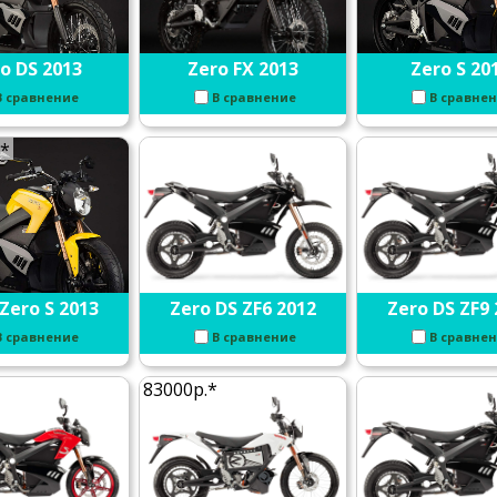
o DS 2013
Zero FX 2013
Zero S 20
В сравнение
В сравнение
В сравне
.*
Zero S 2013
Zero DS ZF6 2012
Zero DS ZF9 
В сравнение
В сравнение
В сравне
83000р.*