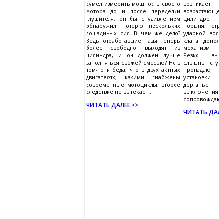
сумел измерить мощность своего
возникае
мотора до и после переделки
возраста
глушителя, он бы с удивлением
цилиндре 
обнаружил потерю нескольких
поршня, ст
лошадиных сил. В чем же дело?
ударной во
Ведь отработавшие газы теперь
клапан допо
более свободно выходят из
механизм г
цилиндра, и он должен лучше
Резко выб
заполняться свежей смесью? Но в
слышны сту
том-то и беда, что в двухтактных
пропадают
двигателях, какими снабжены
установки 
современные мотоциклы, второе
дерганье 
следствие не вытекает...
выключе
сопровождаю
ЧИТАТЬ ДАЛЕЕ >>
ЧИТАТЬ ДАЛ