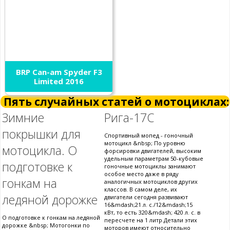
BRP Can-am Spyder F3
Limited 2016
Пять случайных статей о мотоциклах:
Зимние
Рига-17С
покрышки для
Спортивный мопед - гоночный
мотоцикл &nbsp; По уровню
мотоцикла. О
форсировки двигателей, высоким
удельным параметрам 50-кубовые
подготовке к
гоночные мотоциклы занимают
особое место даже в ряду
гонкам на
аналогичных мотоциклов других
классов. В самом деле, их
ледяной дорожке
двигатели сегодня развивают
16&mdash;21 л. с./12&mdash;15
кВт, то есть 320&mdash; 420 л. с. в
О подготовке к гонкам на ледяной
пересчете на 1 литр.Детали этих
дорожке &nbsp; Мотогонки по
моторов имеют относительно