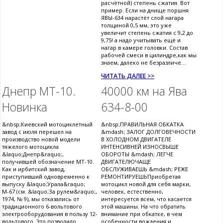
расчётной) степень сжатия. Вот
пример. Если на днище поршня
ЯВЫ-634 нарастёт слой нагара
толщиной 0,5 мм, это уже
увеличит степень сжатия с 9,2 до
9,75! а надо учитывать ещё и
нагар в камере головки. Состав
рабочей смеси в цилиндре,как мы
знаем, далеко не безразличе...
ЧИТАТЬ ДАЛЕЕ >>
Днепр МТ-10.
40000 км на Ява
Новинка
634-8-00
&nbsp;Киевский мотоциклетный
&nbsp;ПРАВИЛЬНАЯ ОБКАТКА
завод с июля перешел на
&mdash; ЗАЛОГ ДОЛГОВЕЧНОСТИ
производство новой модели
В ХОЛОДНОМ ДВИГАТЕЛЕ
тяжелого мотоцикла
ИНТЕНСИВНЕЙ ИЗНОСВЫШЕ
&laquo;Днепр&raquo;,
ОБОРОТЫ &mdash; ЛЕГЧЕ
получившей обозначение МТ-10.
ДВИГАТЕЛЮЧАЩЕ
Как и ирбитский завод,
ОБСЛУЖИВАЕШЬ &mdash; РЕЖЕ
приступивший одновременно к
РЕМОНТИРУЕШЬПриобретая
выпуску &laquo;Урала&raquo;
мотоцикл новой для себя марки,
М-67 (см. &laquo;За рулем&raquo;,
человек, естественно,
1974, № 9), мы отказались от
интересуется всем, что касается
традиционного 6-вольтового
этой машины. На что обратить
электрооборудования в пользу 12-
внимание при обкатке, в чем
вольтового. Это позволило
особенности вождения и