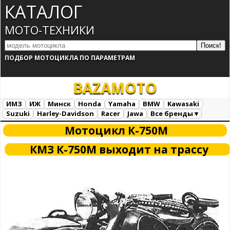
КАТАЛОГ
МОТО-ТЕХНИКИ
ПОДБОР МОТОЦИКЛА ПО ПАРАМЕТРАМ
BAZA
MOTO
ИМЗ
ИЖ
Минск
Honda
Yamaha
BMW
Kawasaki
Suzuki
Harley-Davidson
Racer
Jawa
Все бренды ▾
Все марки
Загрузка...
Мотоцикл К-750М
КМЗ К-750М выходит на трассу