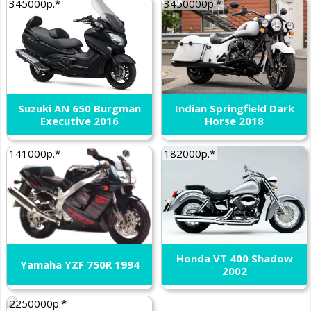
345000р.*
3450000р.*
Suzuki AN 650 Burgman
Indian Springfield Dark
Executive 2016
Horse 2018
141000р.*
182000р.*
Honda VT 400 Shadow
Yamaha YZF 750R 1994
2002
2250000р.*