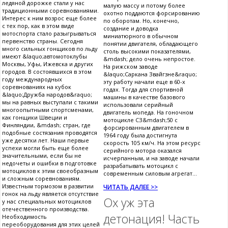
ледяной дорожке стали у нас
малую массу и потому более
традиционными соревнованиями.
охотно поддаются форсированию
Интерес к ним возрос еще более
по оборотам. Но, конечно,
с тех пор, как в этом виде
создание и доводка
мотоспорта стало разыгрываться
миниатюрного в обычном
первенство страны. Сегодня
понятии двигателя, обладающего
много сильных гонщиков по льду
столь высокими показателями,
имеют &laquo;автомотоклубы
&mdash; дело очень непростое.
Москвы, Уфы, Ижевска и других
На рижском заводе
городов. В состоявшихся в этом
&laquo;Саркана Звайгзне&raquo;
году международных
эту работу начали еще в 60-х
соревнованиях на кубок
годах. Тогда для спортивной
&laquo;Дружба народов&raquo;
машины в качестве базового
мы на равных выступали с такими
использовали серийный
многоопытными спортсменами,
двигатель мопеда. На гоночном
как гонщики Швеции и
мотоцикле СЗ&mdash;50 с
Финляндии, &mdash; стран, где
форсированным двигателем в
подобные состязания проводятся
1964 году была достигнута
уже десятки лет. Наши первые
скорость 105 км/ч. На этом ресурс
успехи могли быть еще более
серийного мотора оказался
значительными, если бы не
исчерпанным, и на заводе начали
недочеты и ошибки в подготовке
разрабатывать мотоцикл с
мотоциклов к этим своеобразным
современным силовым агрегат...
и сложным соревнованиям.
Известным тормозом в развитии
ЧИТАТЬ ДАЛЕЕ >>
гонок на льду является отсутствие
Ох уж эта
у нас специальных мотоциклов
отечественного производства.
детонация! Часть
Необходимость
переоборудования для этих целей