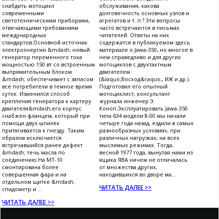
снабдить мотоцикл
обслуживания, какова
современными
долговечность основных узлов и
светотехническими приборами,
агрегатов и т. п.? Эти вопросы
отвечающими требованиям
часто встречаются в письмах
международных
читателей. Ответы на них
стандартов.Основной источник
содержатся в публикуемом здесь
электроэнергии &mdash; новый
материале о Jawa-350, но многое в
генератор переменного тока
нем справедливо и для других
мощностью 150 вт со встроенным
мотоциклов с двухтактным
выпрямительным блоком
двигателем
&mdash; обеспечивает с запасом
(&laquo;Восход&raquo;, ИЖ и др.).
все потребители в темное время
Подготовил его опытный
суток. Изменился способ
мотоциклист, консультант
крепления генератора к картеру
журнала инженер Э.
двигателя&mdash;его корпус
Коноп.Эксплуатировать Jawa-350
снабжен фланцем, который при
типа 634 модели 8-00 мы начали
помощи двух шпилек
четыре года назад, ездили в самых
притягивается к гнезду. Таким
разнообразных условиях, при
образом исключается
различных нагрузках, на всех
встречавшийся ранее дефект
мыслимых режимах. Тогда,
&mdash; течь масла по
весной 1977 года, вынутая нами из
соединению.На МТ-10
ящика ЯВА ничем не отличалась
смонтирована более
от множества других,
совершенная фара и на
находившихся во дворе ма...
отдельном щитке &mdash;
ЧИТАТЬ ДАЛЕЕ >>
спидометр и ...
ЧИТАТЬ ДАЛЕЕ >>