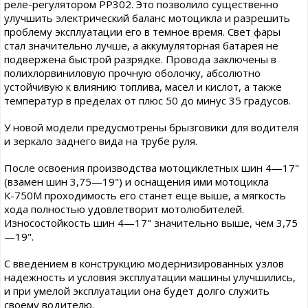
реле-регулятором РР302. Это позволило существенно
улучшить электрический баланс мотоцикла и разрешить
проблему эксплуатации его в темное время. Свет фары
стал значительно лучше, а аккумуляторная батарея не
подвержена быстрой разрядке. Провода заключены в
полихлорвиниловую прочную оболочку, абсолютно
устойчивую к влиянию топлива, масел и кислот, а также
температур в пределах от плюс 50 до минус 35 градусов.
У новой модели предусмотрены брызговики для водителя
и зеркало заднего вида на трубе руля.
После освоения производства мотоциклетных шин 4—17"
(взамен шин 3,75—19") и оснащения ими мотоцикла
К-750М проходимость его станет еще выше, а мягкость
хода полностью удовлетворит мотолюбителей.
Износостойкость шин 4—17" значительно выше, чем 3,75
—19".
С введением в конструкцию модернизированных узлов
надежность и условия эксплуатации машины улучшились,
и при умелой эксплуатации она будет долго служить
своему водителю.