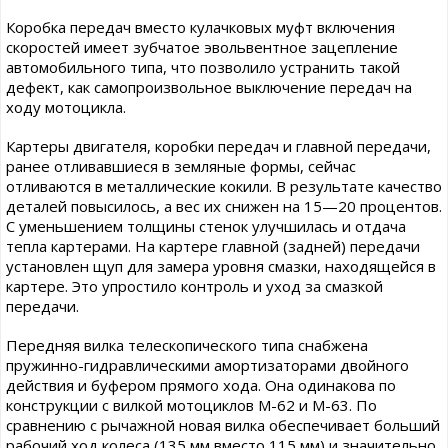
Коробка передач вместо кулачковых муфт включения
скоростей имеет зубчатое эвольвентное зацепление
автомобильного типа, что позволило устранить такой
дефект, как самопроизвольное выключение передач на
ходу мотоцикла.
Картеры двигателя, коробки передач и главной передачи,
ранее отливавшиеся в земляные формы, сейчас
отливаются в металлические кокили. В результате качество
деталей повысилось, а вес их снижен на 15—20 процентов.
С уменьшением толщины стенок улучшилась и отдача
тепла картерами. На картере главной (задней) передачи
установлен щуп для замера уровня смазки, находящейся в
картере. Это упростило контроль и уход за смазкой
передачи.
Передняя вилка телескопического типа снабжена
пружинно-гидравлическими амортизаторами двойного
действия и буфером прямого хода. Она одинакова по
конструкции с вилкой мотоциклов М-62 и М-63. По
сравнению с рычажной новая вилка обеспечивает больший
рабочий ход колеса (135 мм вместо 115 мм) и значительно