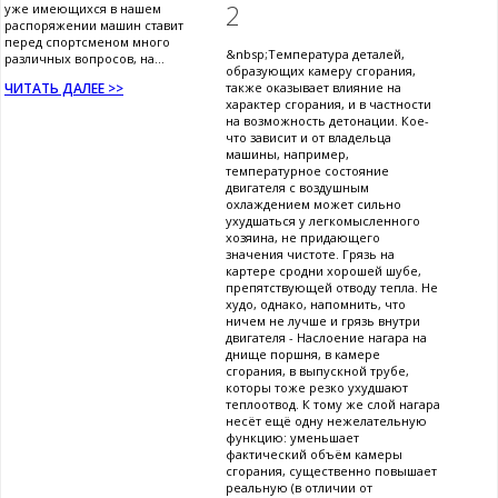
2
уже имеющихся в нашем
распоряжении машин ставит
перед спортсменом много
&nbsp;Температура деталей,
различных вопросов, на...
образующих камеру сгорания,
ЧИТАТЬ ДАЛЕЕ >>
также оказывает влияние на
характер сгорания, и в частности
на возможность детонации. Кое-
что зависит и от владельца
машины, например,
температурное состояние
двигателя с воздушным
охлаждением может сильно
ухудшаться у легкомысленного
хозяина, не придающего
значения чистоте. Грязь на
картере сродни хорошей шубе,
препятствующей отводу тепла. Не
худо, однако, напомнить, что
ничем не лучше и грязь внутри
двигателя - Наслоение нагара на
днище поршня, в камере
сгорания, в выпускной трубе,
которы тоже резко ухудшают
теплоотвод. К тому же слой нагара
несёт ещё одну нежелательную
функцию: уменьшает
фактический объём камеры
сгорания, существенно повышает
реальную (в отличии от