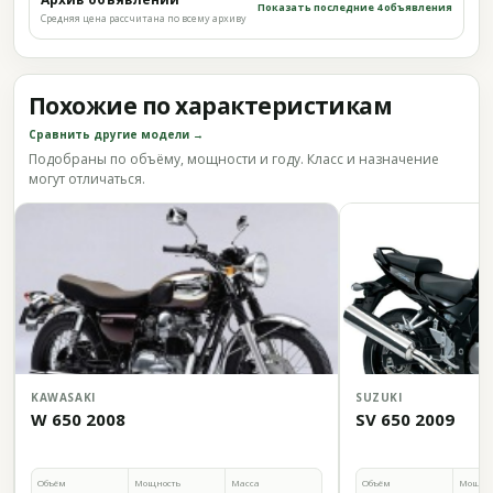
Показать последние 4 объявления
Средняя цена рассчитана по всему архиву
Похожие по характеристикам
Сравнить другие модели →
Подобраны по объёму, мощности и году. Класс и назначение
могут отличаться.
KAWASAKI
SUZUKI
W 650 2008
SV 650 2009
Объём
Мощность
Масса
Объём
Мощно