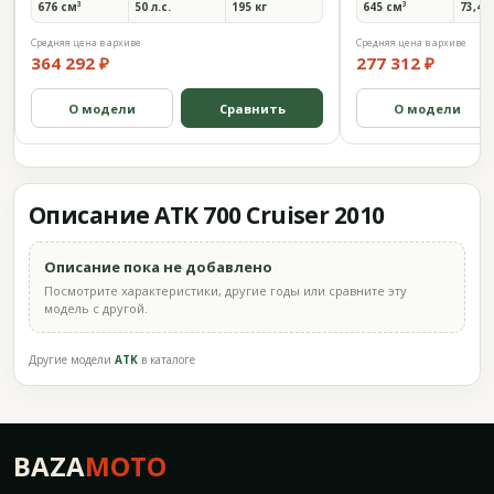
676 см³
50 л.с.
195 кг
645 см³
73,4 л
Средняя цена в архиве
Средняя цена в архиве
364 292 ₽
277 312 ₽
О модели
Сравнить
О модели
Описание ATK 700 Cruiser 2010
Описание пока не добавлено
Посмотрите характеристики, другие годы или сравните эту
модель с другой.
Другие модели
ATK
в каталоге
BAZA
MOTO