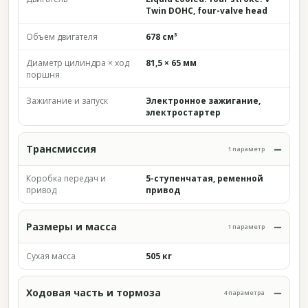
Twin DOHC, four-valve head
Объём двигателя
678 см³
Диаметр цилиндра × ход
81,5 × 65 мм
поршня
Зажигание и запуск
Электронное зажигание,
электростартер
Трансмиссия
1 параметр
Коробка передач и
5-ступенчатая, ременной
привод
привод
Размеры и масса
1 параметр
Сухая масса
505 кг
Ходовая часть и тормоза
4 параметра