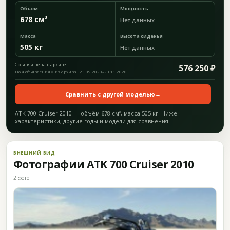
Объём
Мощность
678 см³
Нет данных
Масса
Высота сиденья
505 кг
Нет данных
Средняя цена в архиве
576 250 ₽
По 4 объявлениям из архива · 23.09.2020–23.11.2020
Сравнить с другой моделью
→
ATK 700 Cruiser 2010 — объём 678 см³, масса 505 кг. Ниже —
характеристики, другие годы и модели для сравнения.
ВНЕШНИЙ ВИД
Фотографии ATK 700 Cruiser 2010
2 фото