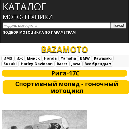
КАТАЛОГ
МОТО-ТЕХНИКИ
ПОДБОР МОТОЦИКЛА ПО ПАРАМЕТРАМ
BAZA
MOTO
ИМЗ
ИЖ
Минск
Honda
Yamaha
BMW
Kawasaki
Suzuki
Harley-Davidson
Racer
Jawa
Все бренды ▾
Все марки
Загрузка...
Рига-17С
Спортивный мопед - гоночный
мотоцикл