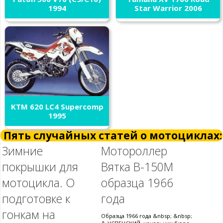
1994
Star Warrior 2006
KTM 620 LC4 Supercomp
1995
Пять случайных статей о мотоциклах:
Зимние
Мотороллер
покрышки для
Вятка В-150М
мотоцикла. О
образца 1966
подготовке к
года
гонкам на
Образца 1966 года &nbsp; &nbsp;