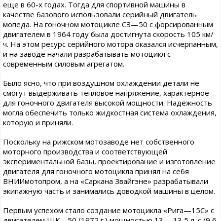
еще в 60-х годах. Тогда для спортивной машины в
качестве базового использовали серийный двигатель
мопеда. На гоночном мотоцикле СЗ—50 с форсированным
двигателем в 1964 году была достигнута скорость 105 км/
ч. На этом ресурс серийного мотора оказался исчерпанным,
и на заводе начали разрабатывать мотоцикл с
современным силовым агрегатом.
Было ясно, что при воздушном охлаждении детали не
смогут выдерживать тепловое напряжение, характерное
для гоночного двигателя высокой мощности. Надежность
могла обеспечить только жидкостная система охлаждения,
которую и приняли.
Поскольку на рижском мотозаводе нет собственного
моторного производства и соответствующей
экспериментальной базы, проектирование и изготовление
двигателя для гоночного мотоцикла принял на себя
ВНИИмотопром, а на «Саркана Звайгэне» разрабатывали
экипажную часть и занимались доводкой машины в целом.
Первым успехом стало создание мотоцикла «Рига—15С» с
двигателем ШК—50 (1972 г.) мощностью 13— 13,5 л. с./9,6