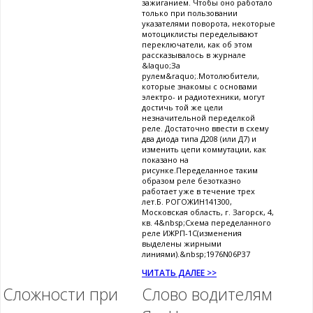
зажиганием. Чтобы оно работало
только при пользовании
указателями поворота, некоторые
мотоциклисты переделывают
переключатели, как об этом
рассказывалось в журнале
&laquo;За
рулем&raquo;.Мотолюбители,
которые знакомы с основами
электро- и радиотехники, могут
достичь той же цели
незначительной переделкой
реле. Достаточно ввести в схему
два диода типа Д208 (или Д7) и
изменить цепи коммутации, как
показано на
рисунке.Переделанное таким
образом реле безотказно
работает уже в течение трех
лет.Б. РОГОЖИН141300,
Московская область, г. Загорск, 4,
кв. 4&nbsp;Схема переделанного
реле ИЖРП-1С(изменения
выделены жирными
линиями).&nbsp;1976N06P37
ЧИТАТЬ ДАЛЕЕ >>
Сложности при
Слово водителям