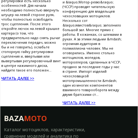
регулировки есть несколько
и &laquo;Мотор-ревю&raquo;
особенностей. Для начала
(ЧССР) проводят читательскую
необходимо полностью ввернуть
конференцию для владельцев
штуцер на левой стороне руля,
чехословацких мотоциклов.
чтобы полностью освободить
Несколько сот
трос сцепления. После этого
&laquo;явистов&raquo; заполнило
откройте лючок на левой крышке
большой зал. Многие прямо с
картера (о том, что
работы. В кожанках, со шлемами в
предварительно надо снять рычаг
руках. А за этими людьми &mdash;
переключения передач, можно
огромная аудитория в
бы и не говорить), ослабьте
полмиллиона человек. Мы не
стопорную гайку регулировки
оговорились. Именно столько
сцепления и, ввертывая или
мотоциклов, мопедов,
вывертывая регулировочный винт
мотороллеров, сделанных в ЧССР,
в центре нажимного диска,
продано за последние годы у нас
найдите такое его положен...
в стране. Импорт изделий
чехословацкой
ЧИТАТЬ ДАЛЕЕ >>
мотопромышленности &mdash;
один из многих компонентов
взаимного товарооборота между
двумя братскими ст...
ЧИТАТЬ ДАЛЕЕ >>
BAZA
MOTO
Каталог мотоциклов, характеристики,
сравнение моделей и аналитика по