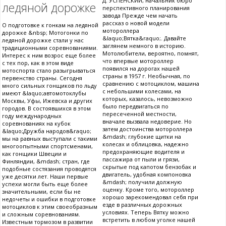
Д. УСПЕНСКИЙ, начальник бюро
ледяной дорожке
перспективного планирования
завода Прежде чем начать
рассказ о новой модели
О подготовке к гонкам на ледяной
мотороллера
дорожке &nbsp; Мотогонки по
&laquo;Вятка&raquo;. Давайте
ледяной дорожке стали у нас
заглянем немного в историю.
традиционными соревнованиями.
Мотолюбители, вероятно, помнят,
Интерес к ним возрос еще более
что впервые мотороллер
с тех пор, как в этом виде
появился на дорогах нашей
мотоспорта стало разыгрываться
страны в 1957 г. Необычная, по
первенство страны. Сегодня
сравнению с мотоциклом, машина
много сильных гонщиков по льду
с небольшими колесами, на
имеют &laquo;автомотоклубы
которых, казалось, невозможно
Москвы, Уфы, Ижевска и других
было передвигаться по
городов. В состоявшихся в этом
пересеченной местности,
году международных
вначале вызвала недоверие. Но
соревнованиях на кубок
затем достоинства мотороллера
&laquo;Дружба народов&raquo;
&mdash; глубокие щитки на
мы на равных выступали с такими
колесах и облицовка, надежно
многоопытными спортсменами,
предохраняющие водителя и
как гонщики Швеции и
пассажира от пыли и грязи,
Финляндии, &mdash; стран, где
скрытые под капотом бензобак и
подобные состязания проводятся
двигатель, удобная компоновка
уже десятки лет. Наши первые
&mdash; получили должную
успехи могли быть еще более
оценку. Кроме того, мотороллер
значительными, если бы не
хорошо зарекомендовал себя при
недочеты и ошибки в подготовке
езде в различных дорожных
мотоциклов к этим своеобразным
условиях. Теперь Вятку можно
и сложным соревнованиям.
встретить в любом уголке нашей
Известным тормозом в развитии