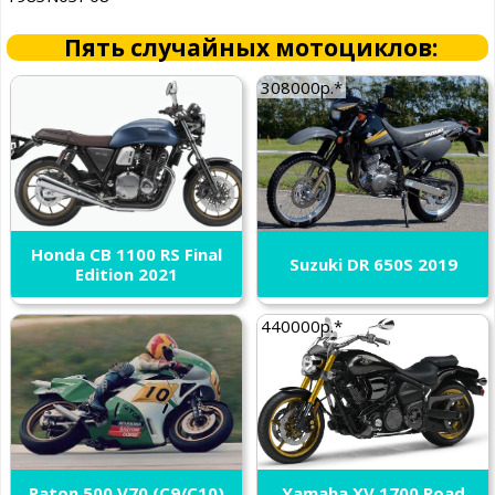
Пять случайных мотоциклов:
308000р.*
Honda CB 1100 RS Final
Suzuki DR 650S 2019
Edition 2021
440000р.*
Paton 500 V70 (C9/C10)
Yamaha XV 1700 Road