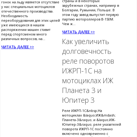
страны и в некоторых
гонок на льду является отсутствие
зарубежных странах, например в
у нас специальных мотоциклов
Болгарии, Румынии, Польше. В
отечественного производства.
этом году завод выпустит первую
Необходимость
партию мотороллеров В-150М.
переоборудования для этих целей
Чем ж...
уже имеющихся в нашем
распоряжении машин ставит
ЧИТАТЬ ДАЛЕЕ >>
перед спортсменом много
различных вопросов, на...
Как увеличить
ЧИТАТЬ ДАЛЕЕ >>
долговечность
реле поворотов
ИЖРП-1С на
мотоциклах ИЖ
Планета 3 и
Юпитер 3
Реле ИЖРП-1С&nbsp;На
мотоциклах &laquo;ИЖ&mdash;
Планета-3&raquo; и &laquo;ИЖ-
Юпитер-3&raquo; реле указателей
поворота ИЖРП-1С постоянно
включено одновременно с