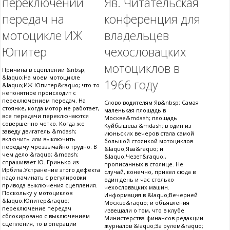
переключении
Яв. Читательская
передач на
конференция для
мотоцикле ИЖ
владельцев
Юпитер
чехословацких
мотоциклов в
Причина в сцеплении &nbsp;
&laquo;На моем мотоцикле
1966 году
&laquo;ИЖ-Юпитер&raquo; что-то
непонятное происходит с
переключением передач. На
Слово водителям Яв&nbsp; Самая
стоянке, когда мотор не работает,
маленькая площадь в
все передачи переключаются
Москве&mdash; площадь
совершенно четко. Когда же
Куйбышева &mdash; в один из
заведу двигатель &mdash;
июньских вечеров стала самой
включить или выключить
большой стоянкой мотоциклов
передачу чрезвычайно трудно. В
&laquo;Ява&raquo; и
чем дело!&raquo; &mdash;
&laquo;Чезет&raquo;,
спрашивает Ю. Гринько из
прописанных в столице. Не
Ирбита.Устранение этого дефекта
случай, конечно, привел сюда в
надо начинать с регулировки
один день и час столько
привода выключения сцепления.
чехословацких машин.
Поскольку у мотоциклов
Информация в &laquo;Вечерней
&laquo;Юпитер&raquo;
Москве&raquo; и объявления
переключение передач
извещали о том, что в клубе
сблокировано с выключением
Министерства финансов редакции
сцепления, то в операции
журналов &laquo;За рулем&raquo;