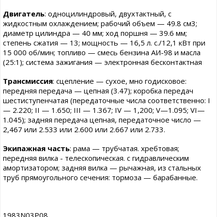
Двигатель
: одноцилиндровый, двухтактный, с
жидкостным охлаждением; рабочий объем — 49.8 см3;
диаметр цилиндра — 40 мм; ход поршня — 39.6 мм;
степень сжатия — 13; мощность — 16,5 л. с./12,1 кВт при
15 000 об/мин; топливо — смесь бензина АИ-98 и масла
(25:1); система зажигания — электронная бесконтактная
Трансмиссия
: сцепление — сухое, мно годисковое:
передняя передача — цепная (3.47); коробка передач
шестиступенчатая (передаточные числа соответственно: I
— 2.220; II — 1.650; III — 1.367; IV — 1,200; V—1.095; VI—
1.045); задняя передача цепная, передаточное число —
2,467 или 2.533 или 2.600 или 2.667 или 2.733.
Экипажная часть
: рама — трубчатая. хребтовая;
передняя вилка - телескопическая. с гидравлическим
амортизатором; задняя вилка — рычажная, из стальных
труб прямоугольного сечения: тормоза — барабанные.
1983N03P08