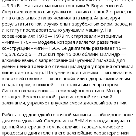
—9,9 кВт. На таких машинах гонщики Э. Борисенко и А.
Смертьев хорошо выступали не только в нашей стране, но
и на отдельных этапах чемпионата мира. Анализируя
результаты гонок, изучая опыт зарубежных фирм, завод и
институт последовательно улучшали машину. На
соревнованиях 1976— 1979 гг. стартовали мотоциклы
«Рига— 17С» — модели, которая является развитием
конструкции «Риги—15С». Ее двигатель развивает 16—
16,5 л. с./20,6— 21,2 кВт при 15 000 об/мин. Цилиндр —
алюминиевый, с запрессованной чугунной гильзой. Для
уменьшения трения о стенки цилиндра у поршня оставили
лишь одно кольцо. Шатунные подшипники — игольчатые:
в верхней головке — «насыпной» или с дюралюминиевым
сепаратором, в нижней — со стальным сепаратором.
Система охлаждения — термосифонного типа. Мотор
оснащен бесконтактной транзисторной системой
зажигания, управляет впуском смеси дисковый золотник.
Работа над доводкой гоночной машины — обширное поле
для исследований. Специалисты ВНИИ и завода получают
ценный материал о том, как влияют газодинамические
процессы в двигателе на его важнейшие характеристики