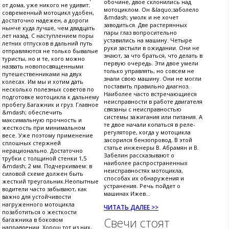
обочине, двое склонились над
от дома, уже никого не удивит:
мотоциклом. Он &laquo;заболело
современный мотоцикл удобен,
&mdash; умолк и не хочет
достаточно надежен, а дороги
заводиться. Две растерянных
нынче куда лучше, чем двадцать
пары глаз вопросительно
лет назад. С наступлением поры
уставились на машину. Четыре
летних отпусков в дальний путь
руки застыли в ожидании. Они не
отправляются не только бывалые
знают, за что браться, что делать в
туристы, но и те, кого можно
первую очередь. Эти двое умели
назвать новопосвященными
только управлять, но совсем не
путешественниками на двух
знали свою машину. Они не могли
колесах. Им мы и хотим дать
поставить правильно диагноз.
несколько полезных советов по
Наиболее часто встречающиеся
подготовке мотоцикла к дальнему
неисправности в работе двигателя
пробегу.Багажник и груз. Главное
связаны с неисправностью
&mdash; обеспечить
системы зажигания или питания. А
максимальную прочность и
те двое начали копаться в реле-
жесткость при минимальном
регуляторе, когда у мотоцикла
весе. Уже поэтому применение
засорился бензопровод. В этой
сплошных стержней
статье инженеры В. Абрамян и В.
нерационально. Достаточно
Забелин рассказывают о
трубки с толщиной стенки 1,5
наиболее распространенных
&mdash; 2 мм. Подчеркиваем: в
неисправностях мотоцикла,
силовой схеме должен быть
способах их обнаружения и
жесткий треугольник.Неопытные
устранения. Речь пойдет о
водители часто забывают, как
машинах Ижев...
важно для устойчивости
нагруженного мотоцикла
ЧИТАТЬ ДАЛЕЕ >>
позаботиться о жесткости
Свечи стоят
багажника в боковом
направлении. Хорош тот из них,