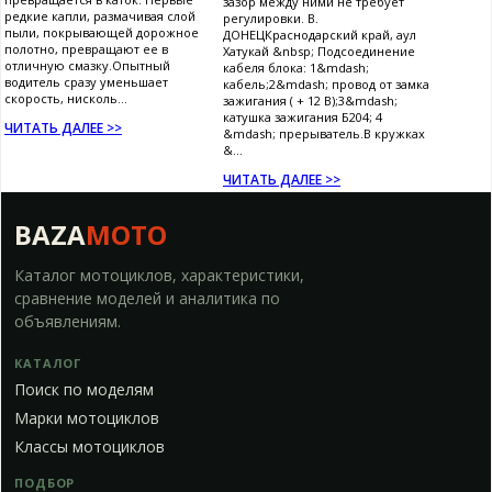
зазор между ними не требует
редкие капли, размачивая слой
регулировки. В.
пыли, покрывающей дорожное
ДОНЕЦКраснодарский край, аул
полотно, превращают ее в
Хатукай &nbsp; Подсоединение
отличную смазку.Опытный
кабеля блока: 1&mdash;
водитель сразу уменьшает
кабель;2&mdash; провод от замка
скорость, нисколь...
зажигания ( + 12 В);3&mdash;
катушка зажигания Б204; 4
ЧИТАТЬ ДАЛЕЕ >>
&mdash; прерыватель.В кружках
&...
ЧИТАТЬ ДАЛЕЕ >>
BAZA
MOTO
Каталог мотоциклов, характеристики,
сравнение моделей и аналитика по
объявлениям.
КАТАЛОГ
Поиск по моделям
Марки мотоциклов
Классы мотоциклов
ПОДБОР