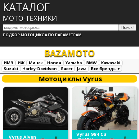
КАТАЛОГ
МОТО-ТЕХНИКИ
ПОДБОР МОТОЦИКЛА ПО ПАРАМЕТРАМ
BAZA
MOTO
ИМЗ
ИЖ
Минск
Honda
Yamaha
BMW
Kawasaki
Suzuki
Harley-Davidson
Racer
Jawa
Все бренды ▾
Все марки
Загрузка...
Мотоциклы Vyrus
Vyrus 984 C3
Vyrus Alyen
В
В