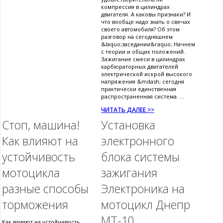
компрессия в цилиндрах
двигателя. А каковы признаки? И
что вообще надо знать о свечах
своего автомобиля? Об этом
разговор на сегодняшнем
&laquo;заседании&raquo;.Начнем
с теории и общих положений.
Зажигание смеси в цилиндрах
карбюраторных двигателей
электрической искрой высокого
напряжения &mdash; сегодня
практически единственная
распространенная система. ...
ЧИТАТЬ ДАЛЕЕ >>
Стоп, машина!
Установка
Как влияют на
электронного
устойчивость
блока системы
мотоцикла
зажигания
разные способы
Электроника на
торможения
мотоцикл Днепр
МТ-10
Как влияют на устойчивость