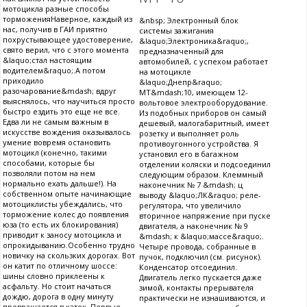
мотоцикла разные способы
торможенияНаверное, каждый из
&nbsp; Электронный блок
нас, получив в ГАИ приятно
системы зажигания
похрустывающее удостоверение,
&laquo;Электроника&raquo;,
свято верил, что с этого момента
предназначенный для
&laquo;стал настоящим
автомобилей, с успехом работает
водителем&raquo;.А потом
на мотоцикле
приходило
&laquo;Днепр&raquo;
разочарование&mdash; вдруг
МТ&mdash;10, имеющем 12-
выяснялось, что научиться просто
вольтовое электрооборудование.
быстро ездить это еще не все.
Из подобных приборов он самый
Едва ли не самым важным в
дешевый, малогабаритный, имеет
искусстве вождения оказывалось
розетку и выполняет роль
умение вовремя остановить
противоугонного устройства. Я
мотоцикл (конечно, такими
установил его в багажном
способами, которые бы
отделении коляски и подсоединил
позволяли потом на нем
следующим образом. Клеммный
нормально ехать дальше!). На
наконечник № 7 &mdash; ц
собственном опыте начинающие
выводу &laquo;ЛК&raquo; реле-
мотоциклисты убеждались, что
регулятора, что увеличило
торможение колес до появления
вторичное напряжение при пуске
юза (то есть их блокирования)
двигателя, а наконечник № 9
приводит к заносу мотоцикла и
&mdash; к &laquo;массе&raquo;.
опрокидыванию.Особенно трудно
Четыре провода, собранные в
новичку на скользких дорогах. Вот
пучок, подключил (см. рисунок).
он катит по отличному шоссе:
Конденсатор отсоединил.
шины словно приклеены к
Двигатель легко пускается даже
асфальту. Но стоит начаться
зимой, контакты прерывателя
дождю, дорога в одну минуту
практически не изнашиваются, и
превращается в каток. Первые