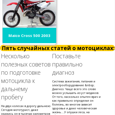
Maico Cross 500 2003
Пять случайных статей о мотоциклах:
Несколько
Поставьте
полезных советов
правильно
по подготовке
диагноз
мотоцикла к
Система зажигания, питания и
электрооборудование &nbsp;
дальнему
Диагноз. Чаще всего это слово
можно услышать из уст медиков.
пробегу
От того, насколько опытен врач и
как правильно определил он
болезнь, во многом зависит
На двух колесах в дорогу дальнюю
здоровье и даже человеческая
Сегодня мототурист, даже
жизнь....У опушки леса, на
окажись он в тысячах километров