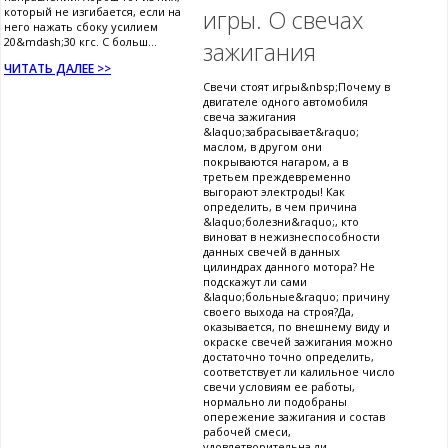
который не изгибается, если на
игры. О свечах
него нажать сбоку усилием
20&mdash;30 кгс. С больш...
зажигания
ЧИТАТЬ ДАЛЕЕ >>
Свечи стоят игры&nbsp;Почему в
двигателе одного автомобиля
свеча зажигания
&laquo;забрасывает&raquo;
маслом, в другом они
покрываются нагаром, а в
третьем преждевременно
выгорают электроды! Как
определить, в чем причина
&laquo;болезни&raquo;, кто
виноват в нежизнеспособности
данных свечей в данных
цилиндрах данного мотора? Не
подскажут ли сами
&laquo;больные&raquo; причину
своего выхода на строя?Да,
оказывается, по внешнему виду и
окраске свечей зажигания можно
достаточно точно определить,
соответствует ли калильное число
свечи условиям ее работы,
нормально ли подобраны
опережение зажигания и состав
рабочей смеси,
удовлетворительна ли