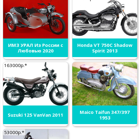
ИМЗ УРАЛ Из России с
Honda VT 750C Shadow
Любовью 2020
Spirit 2013
163000р.*
Maico Taifun 347/397
Suzuki 125 VanVan 2011
1953
53000р.*