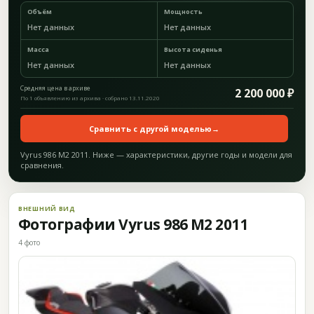
Объём
Мощность
Нет данных
Нет данных
Масса
Высота сиденья
Нет данных
Нет данных
Средняя цена в архиве
2 200 000 ₽
По 1 объявлению из архива · собрано 13.11.2020
Сравнить с другой моделью
→
Vyrus 986 M2 2011. Ниже — характеристики, другие годы и модели для
сравнения.
ВНЕШНИЙ ВИД
Фотографии Vyrus 986 M2 2011
4 фото