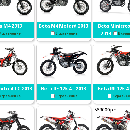
a M4 2013
Beta M4 Motard 2013
Beta Minicros
2013
В сравнение
В сравнение
В сра
itrial LC 2013
Beta RE 125 4T 2013
Beta RR 125 4
В сравнение
В сравнение
В сравне
589000р.*