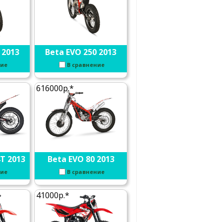
 2013
Beta EVO 250 2013
ние
В сравнение
616000р.*
4T 2013
Beta EVO 80 2013
ние
В сравнение
41000р.*