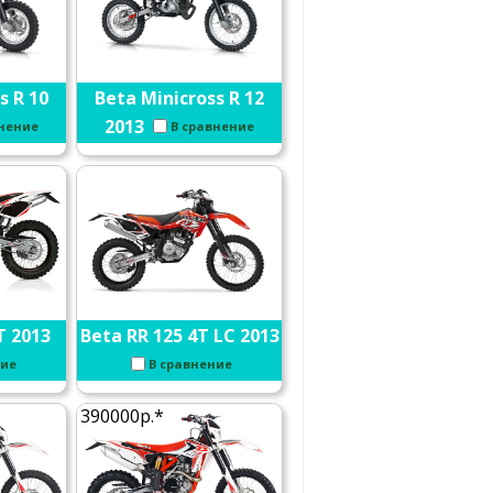
s R 10
Beta Minicross R 12
2013
внение
В сравнение
T 2013
Beta RR 125 4T LC 2013
ние
В сравнение
390000р.*