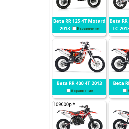
Beta RR 125 4T Motard
Beta RR
2013
LC 201
В сравнение
Beta RR 400 4T 2013
Beta R
В сравнение
109000р.*