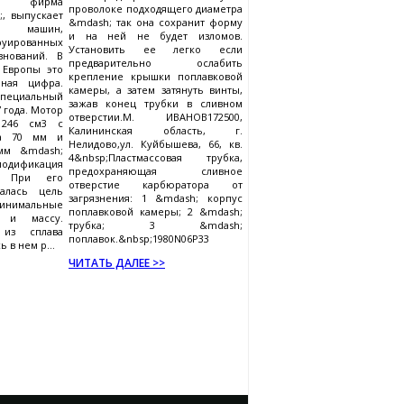
я фирма
проволоке подходящего диаметра
;, выпускает
&mdash; так она сохранит форму
0 машин,
и на ней не будет изломов.
руированных
Установить ее легко если
внований. В
предварительно ослабить
 Европы это
крепление крышки поплавковой
ьная цифра.
камеры, а затем затянуть винты,
пециальный
зажав конец трубки в сливном
 года. Мотор
отверстии.М. ИВАНОВ172500,
 246 см3 с
Калининская область, г.
ра 70 мм и
Нелидово,ул. Куйбышева, 66, кв.
мм &mdash;
4&nbsp;Пластмассовая трубка,
ификация
предохраняющая сливное
5. При его
отверстие карбюратора от
валась цель
загрязнения: 1 &mdash; корпус
имальные
поплавковой камеры; 2 &mdash;
 и массу.
трубка; 3 &mdash;
 из сплава
поплавок.&nbsp;1980N06P33
 в нем р...
ЧИТАТЬ ДАЛЕЕ >>