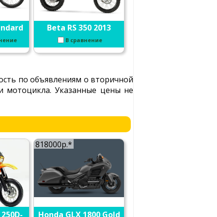
andard
Beta RS 350 2013
внение
В сравнение
мость по объявлениям о вторичной
ли мотоцикла. Указанные цены не
818000р.*
 250D-
Honda GLX 1800 Gold