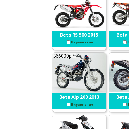
Beta RS 500 2015
Beta 
В сравнение
566000р.*
Beta Alp 200 2013
Beta 
В сравнение