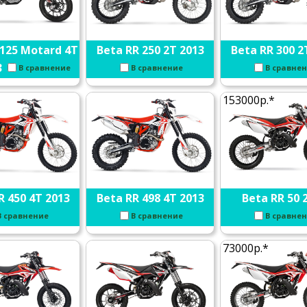
 125 Motard 4T
Beta RR 250 2T 2013
Beta RR 300 2
3
В сравнение
В сравнение
В сравне
153000р.*
R 450 4T 2013
Beta RR 498 4T 2013
Beta RR 50 
В сравнение
В сравнение
В сравне
73000р.*