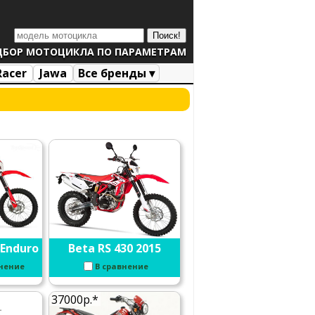
ДБОР МОТОЦИКЛА ПО ПАРАМЕТРАМ
Racer
Jawa
Все бренды ▾
 Enduro
Beta RS 430 2015
внение
В сравнение
37000р.*