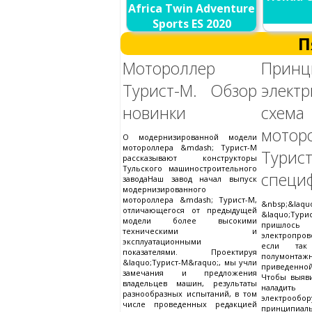
Africa Twin Adventure
Sports ES 2020
П
Мотороллер
Принц
Турист-М. Обзор
электр
новинки
схема
мотор
О модернизированной модели
мотороллера &mdash; Турист-М
Тури
рассказывают конструкторы
Тульского машиностроительного
специ
заводаНаш завод начал выпуск
модернизированного
мотороллера &mdash; Турист-М,
&nbsp;&laq
отличающегося от предыдущей
&laquo;Ту
модели более высокими
пришлос
техническими и
электропров
эксплуатационными
если так
показателями. Проектируя
полумон
&laquo;Турист-М&raquo;, мы учли
приведенн
замечания и предложения
Чтобы выяв
владельцев машин, результаты
налад
разнообразных испытаний, в том
электрооб
числе проведенных редакцией
принципиал