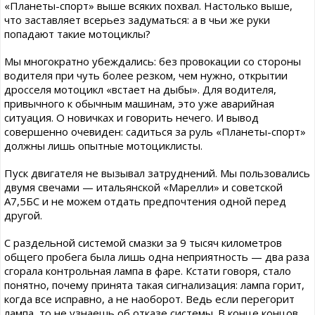
«Планеты-спорт» выше всяких похвал. Настолько выше,
что заставляет всерьез задуматься: а в чьи же руки
попадают такие мотоциклы?
Мы многократно убеждались: без провокации со стороны
водителя при чуть более резком, чем нужно, открытии
дросселя мотоцикл «встает на дыбы». Для водителя,
привычного к обычным машинам, это уже аварийная
ситуация. О новичках и говорить нечего. И вывод
совершенно очевиден: садиться за руль «Планеты-спорт»
должны лишь опытные мотоциклисты.
Пуск двигателя не вызывал затруднений. Мы пользовались
двумя свечами — итальянской «Марелли» и советской
А7,5БС и не можем отдать предпочтения одной перед
другой.
С раздельной системой смазки за 9 тысяч километров
общего пробега была лишь одна неприятность — два раза
сгорала контрольная лампа в фаре. Кстати говоря, стало
понятно, почему принята такая сигнализация: лампа горит,
когда все исправно, а не наоборот. Ведь если перегорит
лампа, то не узнаешь об отказе системы. В конце концов