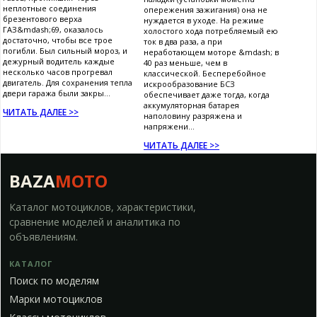
неплотные соединения
опережения зажигания) она не
брезентового верха
нуждается в уходе. На режиме
ГАЗ&mdash;69, оказалось
холостого хода потребляемый ею
достаточно, чтобы все трое
ток в два раза, а при
погибли. Был сильный мороз, и
неработающем моторе &mdash; в
дежурный водитель каждые
40 раз меньше, чем в
несколько часов прогревал
классической. Бесперебойное
двигатель. Для сохранения тепла
искрообразование БСЗ
двери гаража были закры...
обеспечивает даже тогда, когда
аккумуляторная батарея
ЧИТАТЬ ДАЛЕЕ >>
наполовину разряжена и
напряжени...
ЧИТАТЬ ДАЛЕЕ >>
BAZA
MOTO
Каталог мотоциклов, характеристики,
сравнение моделей и аналитика по
объявлениям.
КАТАЛОГ
Поиск по моделям
Марки мотоциклов