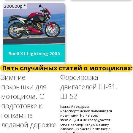
300000р.*
Buell X1 Lightning 2000
Пять случайных статей о мотоциклах:
Зимние
Форсировка
покрышки для
двигателей Ш-51,
мотоцикла. О
Ш-52
подготовке к
Каждый год армия
мотоспортсменов пополняется
гонкам на
новичками. Но не всем
желающим и не сразу удается
ледяной дорожке
сесть на спортивную машину
&mdash; их часто не хватает в