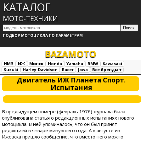
КАТАЛОГ
МОТО-ТЕХНИКИ
ПОДБОР МОТОЦИКЛА ПО ПАРАМЕТРАМ
BAZA
MOTO
ИМЗ
ИЖ
Минск
Honda
Yamaha
BMW
Kawasaki
Suzuki
Harley-Davidson
Racer
Jawa
Все бренды ▾
Все марки
Загрузка...
Двигатель ИЖ Планета Спорт.
Испытания
В предыдущем номере (февраль 1976) журнала была
опубликована статья о редакционных испытаниях нового
мотоцикла. В ней упоминалось, что он был принят
редакцией в январе минувшего года. А в августе из
Ижевска пришло сообщение, что вместо него можно