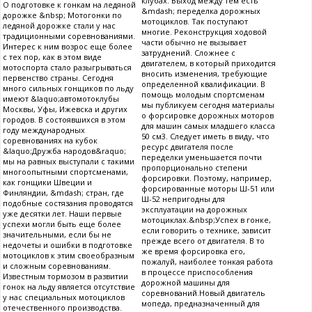
клубах. Выход между тем есть
О подготовке к гонкам на ледяной
&mdash; переделка дорожных
дорожке &nbsp; Мотогонки по
мотоциклов. Так поступают
ледяной дорожке стали у нас
многие. Реконструкция ходовой
традиционными соревнованиями.
части обычно не вызывает
Интерес к ним возрос еще более
затруднений. Сложнее с
с тех пор, как в этом виде
двигателем, в который приходится
мотоспорта стало разыгрываться
вносить изменения, требующие
первенство страны. Сегодня
определенной квалификации. В
много сильных гонщиков по льду
помощь молодым спортсменам
имеют &laquo;автомотоклубы
мы публикуем сегодня материалы
Москвы, Уфы, Ижевска и других
о форсировке дорожных моторов
городов. В состоявшихся в этом
для машин самых младшего класса
году международных
50 см3. Следует иметь в виду, что
соревнованиях на кубок
ресурс двигателя после
&laquo;Дружба народов&raquo;
переделки уменьшается почти
мы на равных выступали с такими
пропорционально степени
многоопытными спортсменами,
форсировки. Поэтому, например,
как гонщики Швеции и
форсированные моторы Ш-51 или
Финляндии, &mdash; стран, где
Ш-52 непригодны для
подобные состязания проводятся
эксплуатации на дорожных
уже десятки лет. Наши первые
мотоциклах.&nbsp;Успех в гонке,
успехи могли быть еще более
если говорить о технике, зависит
значительными, если бы не
прежде всего от двигателя. В то
недочеты и ошибки в подготовке
же время форсировка его,
мотоциклов к этим своеобразным
пожалуй, наиболее тонкая работа
и сложным соревнованиям.
в процессе приспособления
Известным тормозом в развитии
дорожной машины для
гонок на льду является отсутствие
соревнований.Новый двигатель
у нас специальных мотоциклов
мопеда, предназначенный для
отечественного производства.