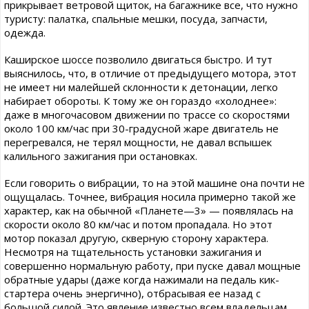
прикрывает ветровой щиток, на багажнике все, что нужно
туристу: палатка, спальные мешки, посуда, запчасти,
одежда.
Каширское шоссе позволило двигаться быстро. И тут
выяснилось, что, в отличие от предыдущего мотора, этот
не имеет ни малейшей склонности к детонации, легко
набирает обороты. К тому же он гораздо «холоднее»:
даже в многочасовом движении по трассе со скоростями
около 100 км/час при 30-градусной жаре двигатель не
перегревался, не терял мощности, не давал вспышек
калильного зажигания при остановках.
Если говорить о вибрации, то на этой машине она почти не
ощущалась. Точнее, вибрация носила примерно такой же
характер, как на обычной «Планете—3» — появлялась на
скорости около 80 км/час и потом пропадала. Но этот
мотор показал другую, скверную сторону характера.
Несмотря на тщательность установки зажигания и
совершенно нормальную работу, при пуске давал мощные
обратные удары (даже когда нажимали на педаль кик-
стартера очень энергично), отбрасывая ее назад с
большой силой. Это явление известно всем владельцам