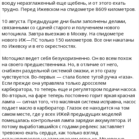
всюду неразглаженный еще щебень, и от этого ехать
трудно. Перед Ижевском на спидометре 8609 километров.
10 августа. Предыдущие дни были заполнены делами,
связанными со сдачей старого и получением нового
мотоцикла. Завтра выезжаю в Москву. На спидометре
нового ИЖ—ПС только 150 километров. Все они накатаны
по Ижевску и в его окрестностях.
Мотоцикл ведет себя безукоризненно. Он во всем похож
на своего предшественника. Но, в отличие от него,
снабжен раздельной системой смазки, и это сразу
чувствуется. Во-первых — стала более тугой ручка «газа».
Если прежде она управляла только дросселем
карбюратора, то теперь еще и регулятором подачи насоса.
Во-вторых, на фаре теперь постоянно горит яркая красная
лампа — сигнал того, что масляная система исправна, насос
подает масло в карбюратор. Глазок ее находится на том
самом месте, где у всех ИЖей предыдущих моделей
помещалась контрольная лампа зарядки аккумулятора. И
потому выработавшийся с годами рефлекс заставляет
тревожно екать сердце, как только взгляд
останавливается на этом красном огоньке. Мгновенно