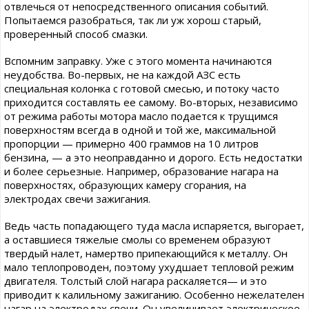
отвлечься от непосредственного описания событий.
Попытаемся разобраться, так ли уж хорош старый,
проверенный способ смазки.
Вспомним заправку. Уже с этого момента начинаются
неудобства. Во-первых, не на каждой АЗС есть
специальная колонка с готовой смесью, и потоку часто
приходится составлять ее самому. Во-вторых, независимо
от режима работы мотора масло подается к трущимся
поверхностям всегда в одной и той же, максимальной
пропорции — примерно 400 граммов на 10 литров
бензина, — а это неоправданно и дорого. Есть недостатки
и более серьезные. Например, образование нагара на
поверхностях, образующих камеру сгорания, на
электродах свечи зажигания.
Ведь часть попадающего туда масла испаряется, выгорает,
а оставшиеся тяжелые смолы со временем образуют
твердый налет, намертво припекающийся к металлу. Он
мало теплопроводен, поэтому ухудшает тепловой режим
двигателя. Толстый слой нагара раскаляется— и это
приводит к калильному зажиганию. Особенно нежелателен
нагар на электродах свечи. Он увеличивает электрическое