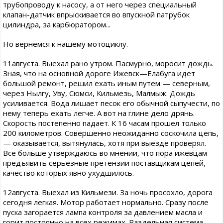
трубопроводу к насосу, а от него через специальный
клапан-датчик впрыскивается во впускной патрубок
цилиндра, за карбюратором...
Но вернемся к нашему мотоциклу.
11августа. Выехал рано утром. Пасмурно, моросит дождь.
Зная, что на основной дороге Ижевск—Елабуга идет
большой ремонт, решил ехать иным путем — северным,
через Нылгу, Уву, Сюмси, Кильмезь, Малмыж. Дождь
усиливается. Вода лишает песок его обычной сыпучести, по
нему теперь ехать легче. А вот на глине дело дрянь.
Скорость постепенно падает. К 16 часам прошел только
200 километров. Совершенно неожиданно соскочила цепь,
— оказывается, вытянулась, хотя при выезде проверял.
Все больше утверждаюсь во мнении, что пора ижевцам
предъявить серьезные претензии поставщикам цепей,
качество которых явно ухудшилось.
12августа. Выехал из Кильмези. За ночь просохло, дорога
сегодня легкая. Мотор работает нормально. Сразу после
пуска загорается лампа контроля за давлением масла и
горит постоянно на всех режимах. Раздельная система