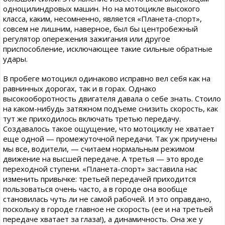
одноцилиндровых машин. Но на мотоцикле высокого
класса, каким, несомненно, является «Планета-спорт»,
совсем не лишним, наверное, был бы центробежный
регулятор опережения зажигания или другое
приспособление, исключающее такие сильные обратные
удары.
В пробеге мотоцикл одинаково исправно вел себя как на
равнинных дорогах, так и в горах. Однако
высокооборотность двигателя давала о себе знать. Стоило
на каком-нибудь затяжном подъеме снизить скорость, как
тут же приходилось включать третью передачу.
Создавалось такое ощущение, что мотоциклу не хватает
еще одной — промежуточной передачи. Так уж приучены
мы все, водители, — считаем нормальным режимом
движение на высшей передаче. А третья — это вроде
переходной ступени. «Планета-спорт» заставила нас
изменить привычке: третьей передачей приходится
пользоваться очень часто, а в городе она вообще
становилась чуть ли не самой рабочей. И это оправдано,
поскольку в городе главное не скорость (ее и на третьей
передаче хватает за глаза!), а динамичность. Она же у