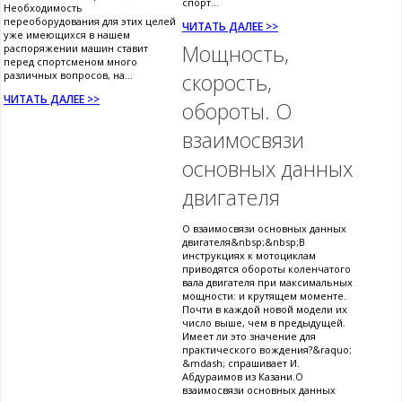
спорт...
Необходимость
переоборудования для этих целей
ЧИТАТЬ ДАЛЕЕ >>
уже имеющихся в нашем
Мощность,
распоряжении машин ставит
перед спортсменом много
различных вопросов, на...
скорость,
ЧИТАТЬ ДАЛЕЕ >>
обороты. О
взаимосвязи
основных данных
двигателя
О взаимосвязи основных данных
двигателя&nbsp;&nbsp;В
инструкциях к мотоциклам
приводятся обороты коленчатого
вала двигателя при максимальных
мощности: и крутящем моменте.
Почти в каждой новой модели их
число выше, чем в предыдущей.
Имеет ли это значение для
практического вождения?&raquo;
&mdash; спрашивает И.
Абдураимов из Казани.О
взаимосвязи основных данных