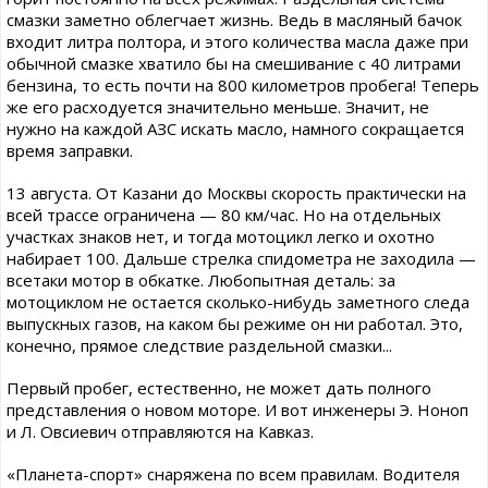
смазки заметно облегчает жизнь. Ведь в масляный бачок
входит литра полтора, и этого количества масла даже при
обычной смазке хватило бы на смешивание с 40 литрами
бензина, то есть почти на 800 километров пробега! Теперь
же его расходуется значительно меньше. Значит, не
нужно на каждой АЗС искать масло, намного сокращается
время заправки.
13 августа. От Казани до Москвы скорость практически на
всей трассе ограничена — 80 км/час. Но на отдельных
участках знаков нет, и тогда мотоцикл легко и охотно
набирает 100. Дальше стрелка спидометра не заходила —
всетаки мотор в обкатке. Любопытная деталь: за
мотоциклом не остается сколько-нибудь заметного следа
выпускных газов, на каком бы режиме он ни работал. Это,
конечно, прямое следствие раздельной смазки...
Первый пробег, естественно, не может дать полного
представления о новом моторе. И вот инженеры Э. Ноноп
и Л. Овсиевич отправляются на Кавказ.
«Планета-спорт» снаряжена по всем правилам. Водителя