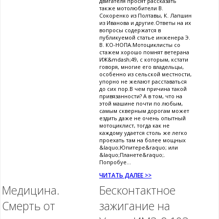
двигателя просят рассказать
также мотолюбители В.
Сокоренко из Полтавы, К. Лапшин
из Иванова и другие.Ответы на их
вопросы содержатся в
публикуемой статье инженера Э.
В. КО-НОПА.Мотоциклисты со
стажем хорошо помнят ветерана
ИЖ&mdash;49, с которым, кстати
говоря, многие его владельцы,
особенно из сельской местности,
упорно не желают расставаться
до сих пор.В чем причина такой
привязанности? А в том, что на
этой машине почти по любым,
самым скверным дорогам может
ездить даже не очень опытный
мотоциклист, тогда как не
каждому удается столь же легко
проехать там на более мощных
&laquo;Юпитере&raquo; или
&laquo;Планете&raquo;.
Попробуе...
ЧИТАТЬ ДАЛЕЕ >>
Медицина.
Бесконтактное
Смерть от
зажигание на