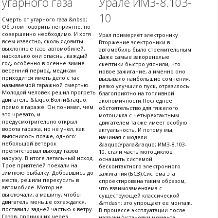
угарного газа
Урале ИМЗ-8.103-
10
Смерть от угарного газа &nbsp;
Об этом говорить неприятно, но
совершенно необходимо. И хотя
Урал примеряет электронику
всем известно, сколь ядовиты
Вторжение электроники в
выхлопные газы автомобилей,
автомобиль было стремительным.
насколько они опасны, каждый
Даже самые закоренелые
год, особенно в осенне-зимне-
скептики быстро уяснили, что
весенний период, медикам
новое зажигание, а именно оно
приходится иметь дело с так
вызывало наибольшие сомнения,
называемой гаражной смертью.
резко улучшило пуск, отразилось
Молодой человек решил прогреть
благоприятно на топливной
двигатель &laquo;Волги&raquo;
экономичности.Последнее
прямо в гараже. Он понимал, чем
обстоятельство для тяжелого
это чревато, и
мотоцикла с четырехтактным
предусмотрительно открыл
двигателем также имеет особую
ворота гаража, но не учел, как
актуальность. И потому мы,
выяснилось позже, одного:
начиная с модели
небольшой ветерок
&laquo;Урала&raquo; ИМЗ-8.103-
препятствовал выходу газов
10, стали часть мотоциклов
наружу. В итоге летальный исход.
оснащать системой
Трое приятелей поехали на
бесконтактного электронного
зимнюю рыбалку. Добравшись до
зажигания (БСЗ).Система эта
места, решили перекусить в
спроектирована таким образом,
автомобиле. Мотор не
что взаимозаменяема с
выключали, а машину, чтобы
существующей классической
двигатель меньше охлаждался,
&mdash; это упрощает ее монтаж.
поставили задней частью к ветру.
В процессе эксплуатации после
Газов, проникших через
наладки (установки момента