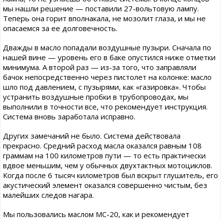
мы нашли решение — поставили 27-вольтовую лампу.
Теперь она горит вполнакала, не мозолит глаза, и мы не
опасаемся за ее долговечность.
Дважды в масло попадали воздушные пузыри. Сначала по
нашей вине — уровень его в баке опустился ниже отметки
минимума. А второй раз — из-за того, что заправляли
бачок непосредственно через пистолет на колонке: масло
шло под давлением, с пузырями, как «газировка». Чтобы
устранить воздушные пробки в трубопроводах, мы
выполнили в точности все, что рекомендует инструкция.
Система вновь заработала исправно.
Других замечаний не было. Система действовала
прекрасно. Средний расход масла оказался равным 108
граммам на 100 километров пути — то есть практически
вдвое меньшим, чем у обычных двухтактных мотоциклов.
Когда после 6 тысяч километров был вскрыт глушитель, его
акустический элемент оказался совершенно чистым, без
малейших следов нагара.
Мы пользовались маслом МС-20, как и рекомендует