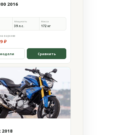
300 2016
Мощность
Масса
39 л.с.
172 кг
на в архиве
9 ₽
 модели
Сравнить
R 2018