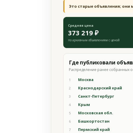
Это старые объявления; они 
Средняя цена
373 219 ₽
по архивным объявлениям с ценой
Где публиковали объя
Распределение ранее собранных о
Москва
1
Краснодарский край
2
Санкт-Петербург
3
Крым
4
Московская обл.
5
Башкортостан
6
Пермский край
7