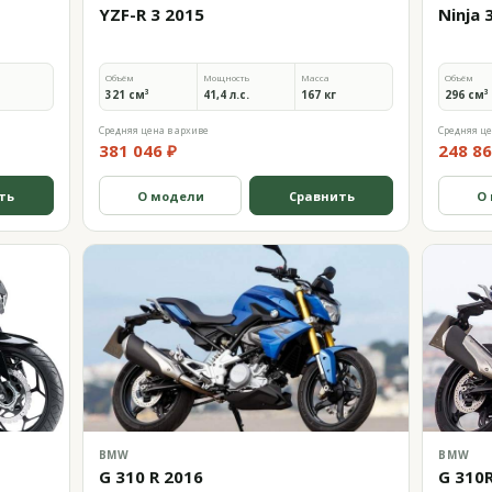
YZF-R 3 2015
Ninja 
Объём
Мощность
Масса
Объём
321 см³
41,4 л.с.
167 кг
296 см³
Средняя цена в архиве
Средняя це
381 046 ₽
248 86
ть
О модели
Сравнить
О
BMW
BMW
G 310 R 2016
G 310