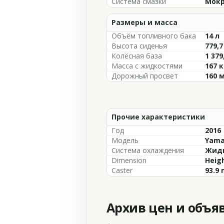
Система смазки
Мокр
Размеры и масса
Объём топливного бака
14 л
Высота сиденья
779,
Колёсная база
1 379
Масса с жидкостями
167 к
Дорожный просвет
160 
Прочие характеристики
Год
2016
Модель
Yama
Система охлаждения
Жидк
Dimension
Heigh
Caster
93.9 
Архив цен и объя