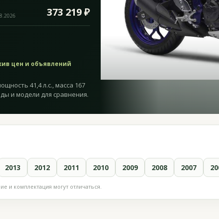
373 219 ₽
08.2026
хив цен и объявлений
щность 41,4 л.с., масса 167
оды и модели для сравнения.
2013
2012
2011
2010
2009
2008
2007
20
е и комплектация могут отличаться.