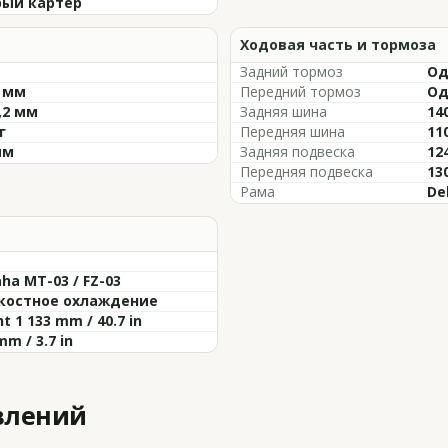
ый картер
Ходовая часть и тормоза
Задний тормоз
Од
7 мм
Передний тормоз
Од
,2 мм
Задняя шина
14
г
Передняя шина
11
мм
Задняя подвеска
124
Передняя подвеска
130
Рама
De
ha MT-03 / FZ-03
остное охлаждение
t 1 133 mm / 40.7 in
mm / 3.7 in
влений