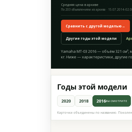
Средняя цена в архиве
По 203 объявлениям из архива · 15.07.2014–02.
Сравнить с другой моделью
→
Другие годы этой модели
Ар
Yamaha MT-03 2016 — объём 321 см³, мо
кг. Ниже — характеристики, другие г
Годы этой модели
2020
2018
2016
ВЫ СМОТРИТЕ
Карточки объединены по названию. Поколени