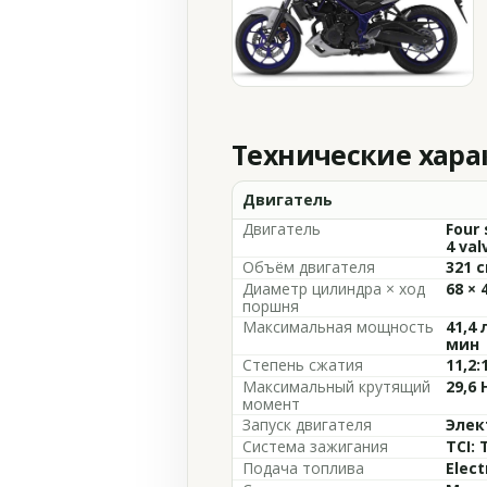
Технические хар
Двигатель
Двигатель
Four 
4 val
Объём двигателя
321 с
Диаметр цилиндра × ход
68 × 
поршня
Максимальная мощность
41,4 
мин
Степень сжатия
11,2:
Максимальный крутящий
29,6 
момент
Запуск двигателя
Элек
Система зажигания
TCI: 
Подача топлива
Elect