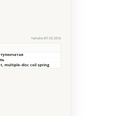
Yamaha MT-03 2016
ступенчатая
пь
, multiple-disc coil spring