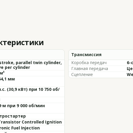
актеристики
Трансмиссия
stroke, parallel twin cylinder,
Коробка передач
6-
ve per cylinder
Главная передача
Це
м³
Сцепление
Wet
44,1 мм
л.с. (30,9 кВт) при 10 750 об/
1
Н·м при 9 000 об/мин
тростартер
Transistor Controlled Ignition
ronic Fuel Injection