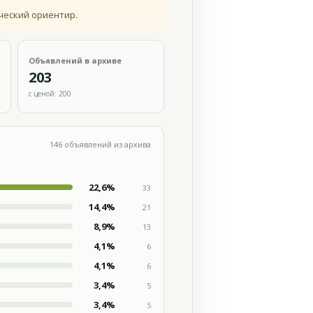
ческий ориентир.
Объявлений в архиве
203
с ценой: 200
146 объявлений из архива
22,6%
33
14,4%
21
8,9%
13
4,1%
6
4,1%
6
3,4%
5
3,4%
5