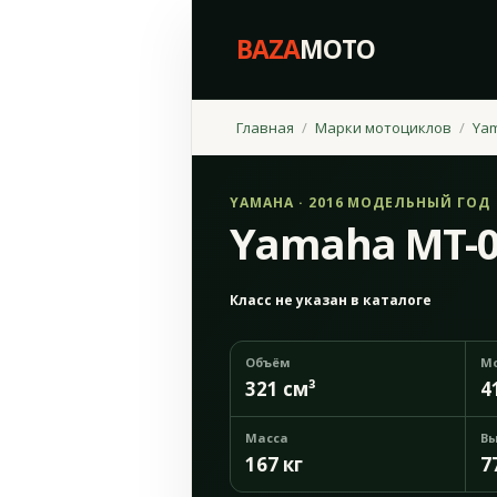
BAZA
MOTO
Главная
Марки мотоциклов
Ya
YAMAHA · 2016 МОДЕЛЬНЫЙ ГОД
Yamaha MT-0
Класс не указан в каталоге
Объём
М
321 см³
4
Масса
Вы
167 кг
7