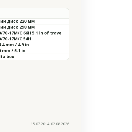
ин диск 220 мм
ин диск 298 мм
0/70-17M/C 66H 5.1 in of trave
0/70-17M/C 54H
.4 mm / 4.9 in
 mm / 5.1 in
lta box
15.07.2014–02.08.2026