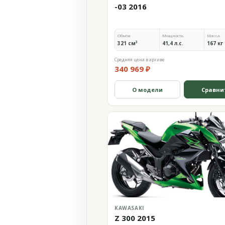
-03 2016
Объём
Мощность
Масса
321 см³
41,4 л.с.
167 кг
Средняя цена в архиве
340 969 ₽
О модели
Сравни
KAWASAKI
Z 300 2015