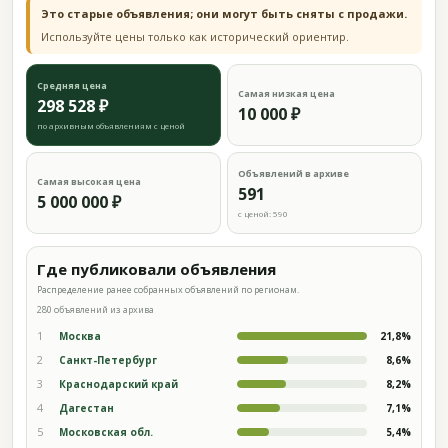
Это старые объявления; они могут быть сняты с продажи.
Используйте цены только как исторический ориентир.
Средняя цена
Самая низкая цена
298 528 ₽
10 000 ₽
по архивным объявлениям с ценой
Объявлений в архиве
Самая высокая цена
591
5 000 000 ₽
с ценой: 590
Где публиковали объявления
Распределение ранее собранных объявлений по регионам.
280 объявлений из архива
1
Москва
21,8%
2
Санкт-Петербург
8,6%
3
Краснодарский край
8,2%
4
Дагестан
7,1%
5
Московская обл.
5,4%