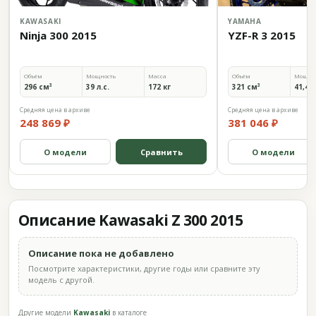
KAWASAKI
YAMAHA
Ninja 300 2015
YZF-R 3 2015
Объём
Мощность
Масса
Объём
Мощно
296 см³
39 л.с.
172 кг
321 см³
41,4 л
Средняя цена в архиве
Средняя цена в архиве
248 869 ₽
381 046 ₽
О модели
Сравнить
О модели
Описание Kawasaki Z 300 2015
Описание пока не добавлено
Посмотрите характеристики, другие годы или сравните эту
модель с другой.
Другие модели
Kawasaki
в каталоге