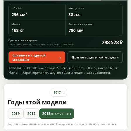
Объём
Мощность
296 см³
38 л.с.
Масса
Высота сиденья
168 кг
780 мм
Средняя цена в архиве
298 528 ₽
По 591 объявлению из архива · 25.07.2014–02.08.2026
Сравнить с другой
→
Другие годы этой модели
моделью
Kawasaki Z 300 2015 — объём 296 см³, мощность 38 л.с., масса 168 кг.
Ниже — характеристики, другие годы и модели для сравнения.
2017 →
Годы этой модели
2019
2017
2015
ВЫ СМОТРИТЕ
Карточки объединены по названию. Поколение и комплектация могут отличаться.