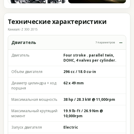
Технические характеристики
Kawasaki Z 300 2015
Двигатель
7 параметров
Двигатель
Four stroke . parallel twin,
DOHC, 4 valves per cylinder.
Объём двигателя
296 cc / 18.0 cu-in
Диаметр цилиндра × ход
62 x 49 mm
поршня
Максимальная мощность
38 hp / 28.3 kW @ 11,000rpm
Максимальный крутящий
19.9 lb-ft / 26.9 Nm @
момент
10,000rpm
Запуск двигателя
Electric