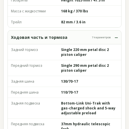
Габариты
Height 1025 mm / 41.3 in
Масса с жидкостями
168 kg / 370 lbs
Трейл
82 mm / 3.6 in
Ходовая часть и тормоза
7 параметров
Задний тормоз
Single 220 mm petal disc 2
piston caliper
Передний тормоз
Single 290 mm petal disc 2
piston caliper
Задняя шина
130/70-17
Передняя шина
110/70-17
Задняя подвеска
Bottom-Link Uni-Trak with
gas-charged shock and 5-way
adjustable preload
Передняя подвеска
37mm hydraulic telescopic
fork