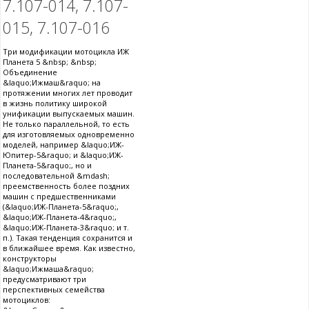
7.107-014, 7.107-
015, 7.107-016
Три модификации мотоцикла ИЖ
Планета 5 &nbsp; &nbsp;
Объединение
&laquo;Ижмаш&raquo; на
протяжении многих лет проводит
в жизнь политику широкой
унификации выпускаемых машин.
Не только параллельной, то есть
для изготовляемых одновременно
моделей, например &laquo;ИЖ-
Юпитер-5&raquo; и &laquo;ИЖ-
Планета-5&raquo;, но и
последовательной &mdash;
преемственность более поздних
машин с предшественниками
(&laquo;ИЖ-Планета-5&raquo;,
&laquo;ИЖ-Планета-4&raquo;,
&laquo;ИЖ-Планета-3&raquo; и т.
п.). Такая тенденция сохранится и
в ближайшее время. Как известно,
конструкторы
&laquo;Ижмаша&raquo;
предусматривают три
перспективных семейства
мотоциклов: