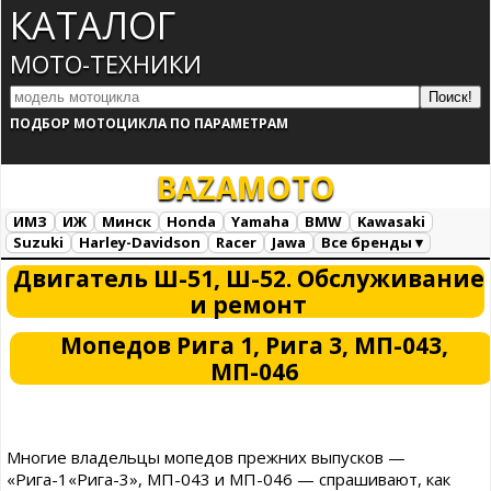
КАТАЛОГ
МОТО-ТЕХНИКИ
ПОДБОР МОТОЦИКЛА ПО ПАРАМЕТРАМ
BAZA
MOTO
ИМЗ
ИЖ
Минск
Honda
Yamaha
BMW
Kawasaki
Suzuki
Harley-Davidson
Racer
Jawa
Все бренды ▾
Все марки
Загрузка...
Двигатель Ш-51, Ш-52. Обслуживание
и ремонт
Мопедов Рига 1, Рига 3, МП-043,
МП-046
Многие владельцы мопедов прежних выпусков —
«Рига-1«Рига-3», МП-043 и МП-046 — спрашивают, как