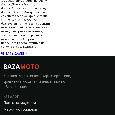
&laquo;Сириус&raquo; на смену
&laquo;Планете&raquo;,
&laquo;Сатурн&raquo; на смену
&laquo;Юпитеру&raquo; и новое
семейство &laquo;Орион&raquo;
(ЗР, 1990, №6). Последнее
базируется на японской лицензии,
охватывающей четырехтактный
одноцилиндровый двигатель,
телескопическую переднюю
вилку, дисковый тормоз
переднего колеса, отлитые из
легкого сплава колеса....
ЧИТАТЬ ДАЛЕЕ >>
BAZA
MOTO
Каталог мотоциклов, характеристики,
сравнение моделей и аналитика по
объявлениям.
КАТАЛОГ
Поиск по моделям
Марки мотоциклов