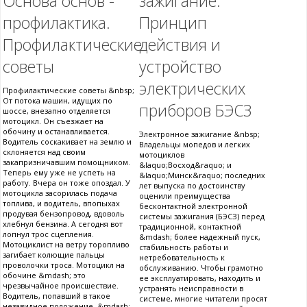
Основа основ -
зажигание.
профилактика.
Принцип
Профилактические
действия и
советы
устройство
электрических
Профилактические советы &nbsp;
От потока машин, идущих по
приборов БЭСЗ
шоссе, внезапно отделяется
мотоцикл. Он съезжает на
обочину и останавливается.
Электронное зажигание &nbsp;
Водитель соскакивает на землю и
Владельцы мопедов и легких
склоняется над своим
мотоциклов
закапризничавшим помощником.
&laquo;Восход&raquo; и
Теперь ему уже не успеть на
&laquo;Минск&raquo; последних
работу. Вчера он тоже опоздал. У
лет выпуска по достоинству
мотоцикла засорилась подача
оценили преимущества
топлива, и водитель, впопыхах
бесконтактной электронной
продувая бензопровод, вдоволь
системы зажигания (БЭСЗ) перед
хлебнул бензина. А сегодня вот
традиционной, контактной
лопнул трос сцепления.
&mdash; более надежный пуск,
Мотоциклист на ветру торопливо
стабильность работы и
загибает колющие пальцы
нетребовательность к
проволочки троса. Мотоцикл на
обслуживанию. Чтобы грамотно
обочине &mdash; это
ее эксплуатировать, находить и
чрезвычайное происшествие.
устранять неисправности в
Водитель, попавший в такое
системе, многие читатели просят
незавидное положение, &mdash;