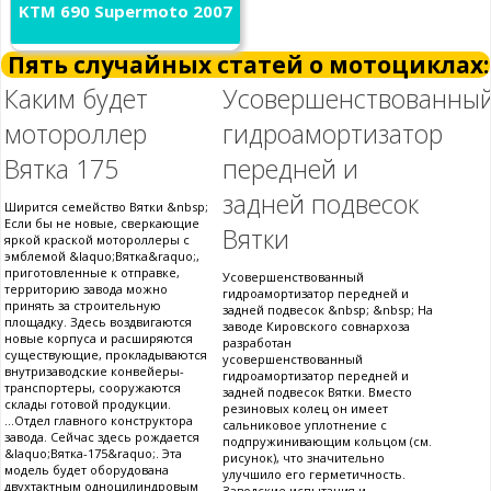
KTM 690 Supermoto 2007
Пять случайных статей о мотоциклах:
Каким будет
Усовершенствованны
мотороллер
гидроамортизатор
Вятка 175
передней и
задней подвесок
Ширится семейство Вятки &nbsp;
Если бы не новые, сверкающие
Вятки
яркой краской мотороллеры с
эмблемой &laquo;Вятка&raquo;,
приготовленные к отправке,
Усовершенствованный
территорию завода можно
гидроамортизатор передней и
принять за строительную
задней подвесок &nbsp; &nbsp; На
площадку. Здесь воздвигаются
заводе Кировского совнархоза
новые корпуса и расширяются
разработан
существующие, прокладываются
усовершенствованный
внутризаводские конвейеры-
гидроамортизатор передней и
транспортеры, сооружаются
задней подвесок Вятки. Вместо
склады готовой продукции.
резиновых колец он имеет
...Отдел главного конструктора
сальниковое уплотнение с
завода. Сейчас здесь рождается
подпружинивающим кольцом (см.
&laquo;Вятка-175&raquo;. Эта
рисунок), что значительно
модель будет оборудована
улучшило его герметичность.
двухтактным одноцилиндровым
Заводские испытания и