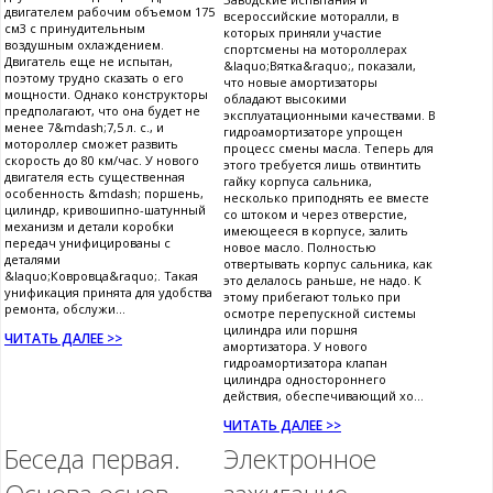
двигателем рабочим объемом 175
всероссийские моторалли, в
см3 с принудительным
которых приняли участие
воздушным охлаждением.
спортсмены на мотороллерах
Двигатель еще не испытан,
&laquo;Вятка&raquo;, показали,
поэтому трудно сказать о его
что новые амортизаторы
мощности. Однако конструкторы
обладают высокими
предполагают, что она будет не
эксплуатационными качествами. В
менее 7&mdash;7,5 л. c., и
гидроамортизаторе упрощен
мотороллер сможет развить
процесс смены масла. Теперь для
скорость до 80 км/час. У нового
этого требуется лишь отвинтить
двигателя есть существенная
гайку корпуса сальника,
особенность &mdash; поршень,
несколько приподнять ее вместе
цилиндр, кривошипно-шатунный
со штоком и через отверстие,
механизм и детали коробки
имеющееся в корпусе, залить
передач унифицированы с
новое масло. Полностью
деталями
отвертывать корпус сальника, как
&laquo;Ковровца&raquo;. Такая
это делалось раньше, не надо. К
унификация принята для удобства
этому прибегают только при
ремонта, обслужи...
осмотре перепускной системы
цилиндра или поршня
ЧИТАТЬ ДАЛЕЕ >>
амортизатора. У нового
гидроамортизатора клапан
цилиндра одностороннего
действия, обеспечивающий хо...
ЧИТАТЬ ДАЛЕЕ >>
Беседа первая.
Электронное