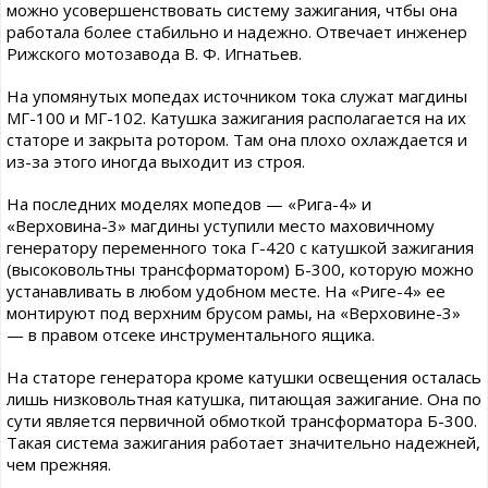
можно усовершенствовать систему зажигания, чтбы она
работала более стабильно и надежно. Отвечает инженер
Рижского мотозавода В. Ф. Игнатьев.
На упомянутых мопедах источником тока служат магдины
МГ-100 и МГ-102. Катушка зажигания располагается на их
статоре и закрыта ротором. Там она плохо охлаждается и
из-за этого иногда выходит из строя.
На последних моделях мопедов — «Рига-4» и
«Верховина-3» магдины уступили место маховичному
генератору переменного тока Г-420 с катушкой зажигания
(высоковольтны трансформатором) Б-300, которую можно
устанавливать в любом удобном месте. На «Риге-4» ее
монтируют под верхним брусом рамы, на «Верховине-3»
— в правом отсеке инструментального ящика.
На статоре генератора кроме катушки освещения осталась
лишь низковольтная катушка, питающая зажигание. Она по
сути является первичной обмоткой трансформатора Б-300.
Такая система зажигания работает значительно надежней,
чем прежняя.