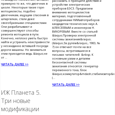
рассказать о принципе действия и
примерно то же, что двоечник в
устройстве электрических
школе. Некоторые такие горе-
приборов БЭСЗ. Предлагаем
мотоциклисты, подобно
вниманию мотоциклистов
двоечникам, ищущим спасения в
материал, подготовленный
шпаргалках, стали даже
сотрудниками НИИавтоприборов
своеобразными специалистами.
кандидатом технических наук А.
Они разрабатывают и
АЛЕКСЕЕВЫМ и инженером Н.
совершенствуют способы
ВИХОРЕВЫМ. Вместе со статьей
ремонта мотоцикла в пути.
&laquo;Проверка электронной
Конечно, неплохо уметь быстро
системы зажигания&raquo;
найти и устранить неисправности
(&laquo;За рулем&raquo;, 1983, №
у неожиданно вставшей посреди
7) он отвечает почти на все
дороги машины. Но заниматься
вопросы, встретившиеся в
этим приходится ведь &laquo;не
письмах читателей. &nbsp; К
от ...
основным узлам и деталям
бесконтактной системы
ЧИТАТЬ ДАЛЕЕ >>
зажигания относятся: генератор
переменного тока, блок
&laquo;коммутатор&mdash;стабилизатор&r
(...
ЧИТАТЬ ДАЛЕЕ >>
ИЖ Планета 5.
Три новые
модификации