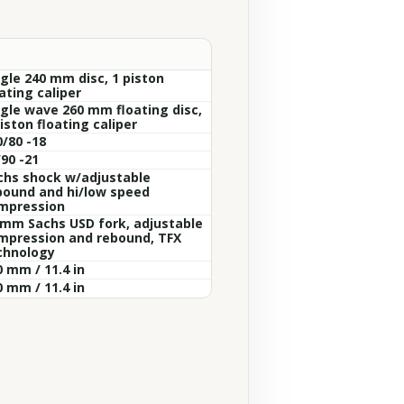
ngle 240 mm disc, 1 piston
ating caliper
ngle wave 260 mm floating disc,
iston floating caliper
0/80 -18
90 -21
chs shock w/adjustable
bound and hi/low speed
mpression
 mm Sachs USD fork, adjustable
mpression and rebound, TFX
chnology
0 mm / 11.4 in
0 mm / 11.4 in