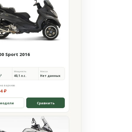
O
00 Sport 2016
Мощность
Масса
м³
40,1 л.с.
Нет данных
на в архиве
4 ₽
 модели
Сравнить