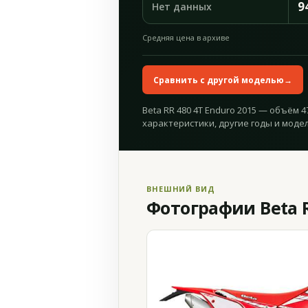
9
Нет данных
Средняя цена в архиве
Сравнить с другой моделью
→
Beta RR 480 4T Enduro 2015 — объём 4
характеристики, другие годы и модел
ВНЕШНИЙ ВИД
Фотографии Beta R