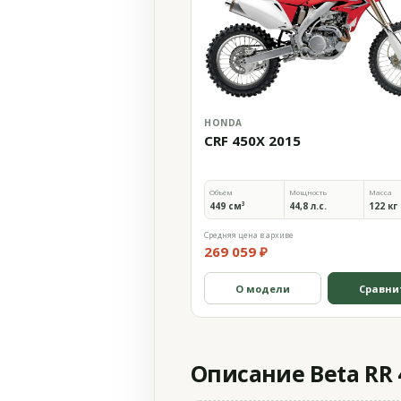
HONDA
CRF 450X 2015
Объём
Мощность
Масса
449 см³
44,8 л.с.
122 кг
Средняя цена в архиве
269 059 ₽
О модели
Сравни
Описание Beta RR 