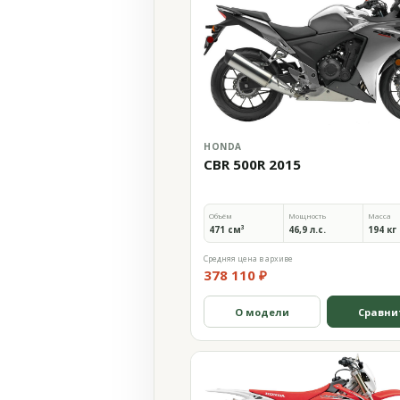
HONDA
CBR 500R 2015
Объём
Мощность
Масса
471 см³
46,9 л.с.
194 кг
Средняя цена в архиве
378 110 ₽
О модели
Сравни