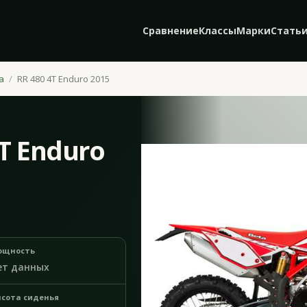
Сравнение
Классы
Марки
Стать
a
RR 480 4T Enduro 2015
4T Enduro
ощность
ет данных
сота сиденья