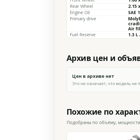
Rear Wheel
2.15 
Engine Oil
SAE 
Primary drive
Moly
cradl
Air f
Fuel Reserve
1.3 L 
Архив цен и объя
Цен в архиве нет
Это не означает, что модель не 
Похожие по хара
Подобраны по объёму, мощности и