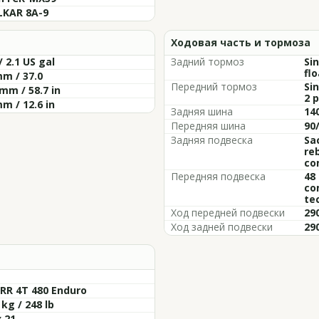
LKAR 8A-9
Ходовая часть и тормоза
/ 2.1 US gal
Задний тормоз
Si
flo
m / 37.0
Передний тормоз
Si
mm / 58.7 in
2 p
m / 12.6 in
Задняя шина
14
Передняя шина
90/
Задняя подвеска
Sa
re
co
Передняя подвеска
48
co
te
Ход передней подвески
29
Ход задней подвески
29
RR 4T 480 Enduro
 kg / 248 lb
x 21