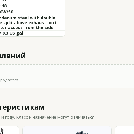
x 18
10W/50
bdenum steel with double
e split above exhaust port.
ilter access from the side
/ 0.3 US gal
влений
продаётся.
ктеристикам
 году. Класс и назначение могут отличаться.