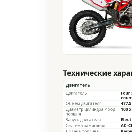
Технические хар
Двигатель
Двигатель
Four 
count
Объём двигателя
477.5
Диаметр цилиндра × ход
100 x
поршня
Запуск двигателя
Elect
Система зажигания
AC-C
Подача топлива
Keih