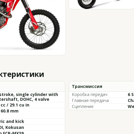
актеристики
Трансмиссия
stroke, single cylinder with
Коробка передач
6 
ershaft, DOHC, 4 valve
Главная передача
Ch
 cc / 29.1 cu in
Сцепление
We
 60.8 mm
ric and kick
DI, Kokusan
in FCR-MX39