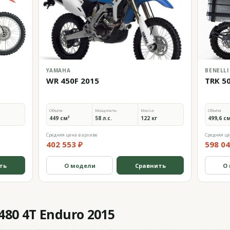
YAMAHA
BENELLI
WR 450F 2015
TRK 5
Объём
Мощность
Масса
Объём
449 см³
58 л.с.
122 кг
499,6 с
Средняя цена в архиве
Средняя це
402 553 ₽
598 04
ть
О модели
Сравнить
О
480 4T Enduro 2015