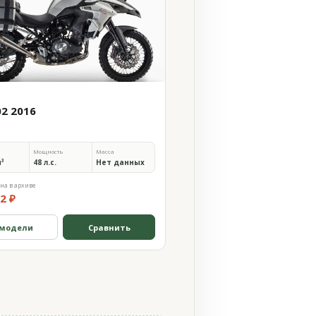
02 2016
Мощность
Масса
м³
48 л.с.
Нет данных
на в архиве
2 ₽
 модели
Сравнить