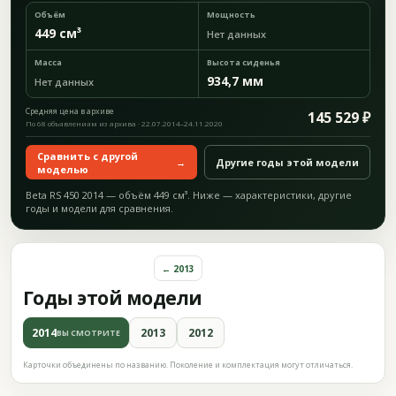
Объём
Мощность
449 см³
Нет данных
Масса
Высота сиденья
934,7 мм
Нет данных
Средняя цена в архиве
145 529 ₽
По 68 объявлениям из архива · 22.07.2014–24.11.2020
Сравнить с другой
→
Другие годы этой модели
моделью
Beta RS 450 2014 — объём 449 см³. Ниже — характеристики, другие
годы и модели для сравнения.
← 2013
Годы этой модели
2014
2013
2012
ВЫ СМОТРИТЕ
Карточки объединены по названию. Поколение и комплектация могут отличаться.