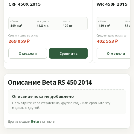
CRF 450X 2015
WR 450F 2015
Объём
Мощность
Масса
Объём
Мощно
449 см³
44,8 л.с.
122 кг
449 см³
58 л.с
Средняя цена в архиве
Средняя цена в архиве
269 059 ₽
402 553 ₽
О модели
Сравнить
О модели
Описание Beta RS 450 2014
Описание пока не добавлено
Посмотрите характеристики, другие годы или сравните эту
модель с другой.
Другие модели
Beta
в каталоге