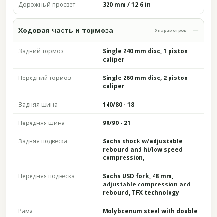
Дорожный просвет
320 mm / 12.6 in
Ходовая часть и тормоза
9 параметров
Задний тормоз
Single 240 mm disc, 1 piston
caliper
Передний тормоз
Single 260 mm disc, 2 piston
caliper
Задняя шина
140/80 - 18
Передняя шина
90/90 - 21
Задняя подвеска
Sachs shock w/adjustable
rebound and hi/low speed
compression,
Передняя подвеска
Sachs USD fork, 48 mm,
adjustable compression and
rebound, TFX technology
Рама
Molybdenum steel with double