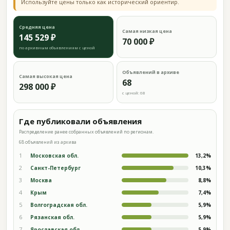
Используйте цены только как исторический ориентир.
Средняя цена
Самая низкая цена
145 529 ₽
70 000 ₽
по архивным объявлениям с ценой
Объявлений в архиве
Самая высокая цена
68
298 000 ₽
с ценой: 68
Где публиковали объявления
Распределение ранее собранных объявлений по регионам.
68 объявлений из архива
1
Московская обл.
13,2%
2
Санкт-Петербург
10,3%
3
Москва
8,8%
4
Крым
7,4%
5
Волгоградская обл.
5,9%
6
Рязанская обл.
5,9%
7
Ярославская обл.
5,9%