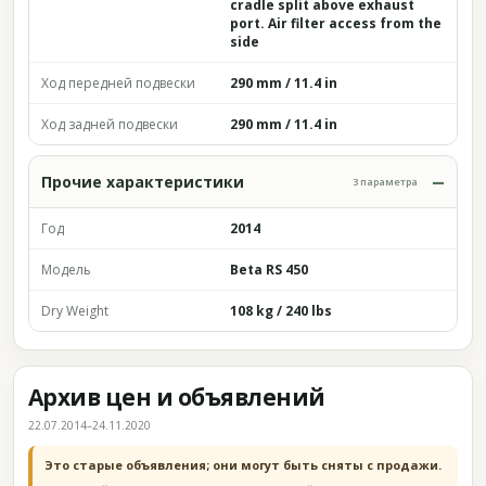
cradle split above exhaust
port. Air filter access from the
side
Ход передней подвески
290 mm / 11.4 in
Ход задней подвески
290 mm / 11.4 in
Прочие характеристики
3 параметра
Год
2014
Модель
Beta RS 450
Dry Weight
108 kg / 240 lbs
Архив цен и объявлений
22.07.2014–24.11.2020
Это старые объявления; они могут быть сняты с продажи.