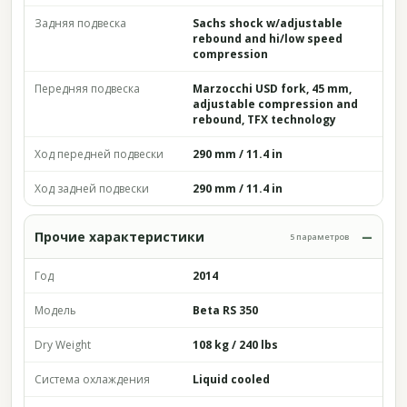
Задняя подвеска
Sachs shock w/adjustable
rebound and hi/low speed
compression
Передняя подвеска
Marzocchi USD fork, 45 mm,
adjustable compression and
rebound, TFX technology
Ход передней подвески
290 mm / 11.4 in
Ход задней подвески
290 mm / 11.4 in
Прочие характеристики
5 параметров
Год
2014
Модель
Beta RS 350
Dry Weight
108 kg / 240 lbs
Система охлаждения
Liquid cooled