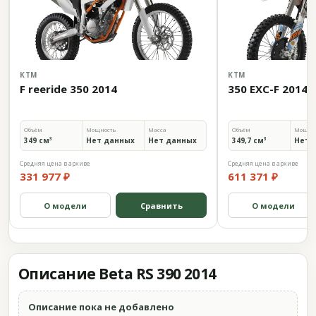
KTM
KTM
F reeride 350 2014
350 EXC-F 2014
Объём
Мощность
Масса
Объём
Мощно
349 см³
Нет данных
Нет данных
349,7 см³
Нет 
Средняя цена в архиве
Средняя цена в архиве
331 977 ₽
611 371 ₽
О модели
Сравнить
О модели
Описание Beta RS 390 2014
Описание пока не добавлено