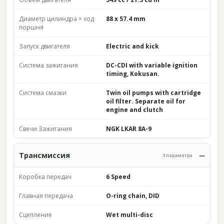
Диаметр цилиндра × ход
88 x 57.4 mm
поршня
Запуск двигателя
Electric and kick
Система зажигания
DC-CDI with variable ignition
timing, Kokusan.
Система смазки
Twin oil pumps with cartridge
oil filter. Separate oil for
engine and clutch
Свечи Зажигания
NGK LKAR 8A-9
Трансмиссия
3 параметра
Коробка передач
6 Speed
Главная передача
O-ring chain, DID
Сцепление
Wet multi-disc