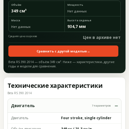
Объём
Мощность
349 см³
Нет данных
Масса
Высота сиденья
934,7 мм
Нет данных
Средняя цена в архиве
Цен в архиве нет
Сравнить с другой моделью
→
Beta RS 390 2014 — объём 349 см³. Ниже — характеристики, другие
годы и модели для сравнения.
Технические характеристики
Beta RS 390 2014
Двигатель
7 параметров
Двигатель
Four stroke, single cylinder
Объём двигателя
349 cc / 21.3 cu in