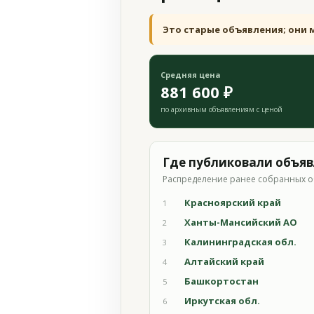
Это старые объявления; они 
Средняя цена
881 600 ₽
по архивным объявлениям с ценой
Где публиковали объя
Распределение ранее собранных о
Красноярский край
1
Ханты-Мансийский АО
2
Калининградская обл.
3
Алтайский край
4
Башкортостан
5
Иркутская обл.
6