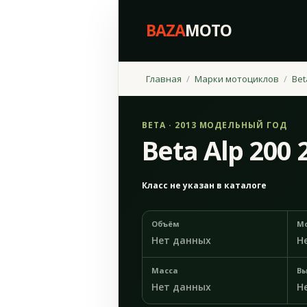
BAZA
MOTO
Главная
Марки мотоциклов
Bet
BETA · 2013 МОДЕЛЬНЫЙ ГОД
Beta Alp 200 
Класс не указан в каталоге
Объём
М
Нет данных
Н
Масса
Вы
Нет данных
Н