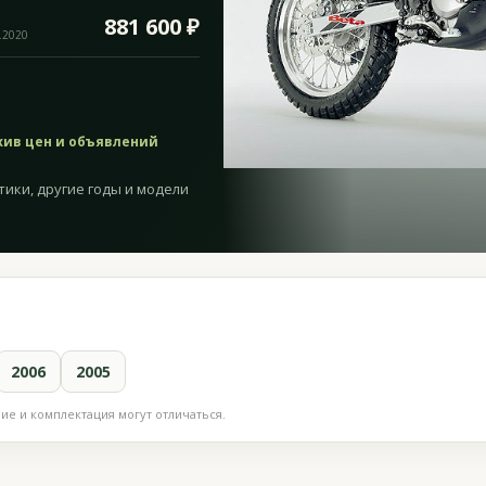
881 600 ₽
.2020
хив цен и объявлений
тики, другие годы и модели
2006
2005
е и комплектация могут отличаться.