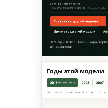
Средняя цена в архиве
По 20 объявлениям из архива · 16.07.2019–23.11
Сравнить с другой моделью
→
Другие годы этой модели
Ар
Beta Alp 200 2013. Ниже — характерис
для сравнения.
Годы этой модели
2013
2008
2007
ВЫ СМОТРИТЕ
Карточки объединены по названию. Поколени