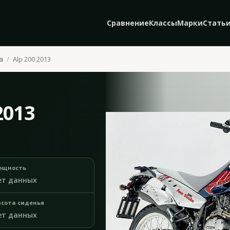
Сравнение
Классы
Марки
Стать
a
Alp 200 2013
2013
ощность
ет данных
сота сиденья
ет данных