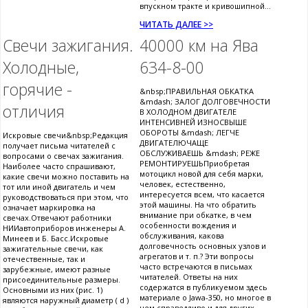
впускном тракте и кривошипной...
ЧИТАТЬ ДАЛЕЕ >>
Свечи зажигания.
40000 км на Ява
Холодные,
634-8-00
горячие -
&nbsp;ПРАВИЛЬНАЯ ОБКАТКА
&mdash; ЗАЛОГ ДОЛГОВЕЧНОСТИ
отличия
В ХОЛОДНОМ ДВИГАТЕЛЕ
ИНТЕНСИВНЕЙ ИЗНОСВЫШЕ
ОБОРОТЫ &mdash; ЛЕГЧЕ
Искровые свечи&nbsp;Редакция
ДВИГАТЕЛЮЧАЩЕ
получает письма читателей с
ОБСЛУЖИВАЕШЬ &mdash; РЕЖЕ
вопросами о свечах зажигания.
РЕМОНТИРУЕШЬПриобретая
Наиболее часто спрашивают,
мотоцикл новой для себя марки,
какие свечи можно поставить на
человек, естественно,
тот или иной двигатель и чем
интересуется всем, что касается
руководствоваться при этом, что
этой машины. На что обратить
означает маркировка на
внимание при обкатке, в чем
свечах.Отвечают работники
особенности вождения и
НИИавтоприборов инженеры А.
обслуживания, какова
Минеев и Б. Басс.Искровые
долговечность основных узлов и
зажигательные свечи, как
агрегатов и т. п.? Эти вопросы
отечественные, так и
часто встречаются в письмах
зарубежные, имеют разные
читателей. Ответы на них
присоединительные размеры.
содержатся в публикуемом здесь
Основными из них (рис. 1)
материале о Jawa-350, но многое в
являются наружный диаметр ( d )
нем справедливо и для других