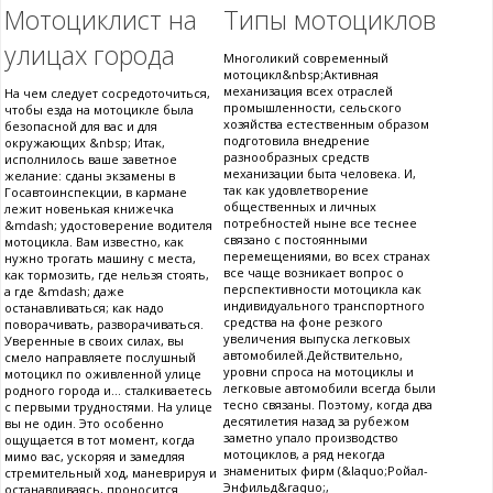
Мотоциклист на
Типы мотоциклов
улицах города
Многоликий современный
мотоцикл&nbsp;Активная
механизация всех отраслей
На чем следует сосредоточиться,
промышленности, сельского
чтобы езда на мотоцикле была
хозяйства естественным образом
безопасной для вас и для
подготовила внедрение
окружающих &nbsp; Итак,
разнообразных средств
исполнилось ваше заветное
механизации быта человека. И,
желание: сданы экзамены в
так как удовлетворение
Госавтоинспекции, в кармане
общественных и личных
лежит новенькая книжечка
потребностей ныне все теснее
&mdash; удостоверение водителя
связано с постоянными
мотоцикла. Вам известно, как
перемещениями, во всех странах
нужно трогать машину с места,
все чаще возникает вопрос о
как тормозить, где нельзя стоять,
перспективности мотоцикла как
а где &mdash; даже
индивидуального транспортного
останавливаться; как надо
средства на фоне резкого
поворачивать, разворачиваться.
увеличения выпуска легковых
Уверенные в своих силах, вы
автомобилей.Действительно,
смело направляете послушный
уровни спроса на мотоциклы и
мотоцикл по оживленной улице
легковые автомобили всегда были
родного города и... сталкиваетесь
тесно связаны. Поэтому, когда два
с первыми трудностями. На улице
десятилетия назад за рубежом
вы не один. Это особенно
заметно упало производство
ощущается в тот момент, когда
мотоциклов, а ряд некогда
мимо вас, ускоряя и замедляя
знаменитых фирм (&laquo;Ройал-
стремительный ход, маневрируя и
Энфильд&raquo;,
останавливаясь, проносится