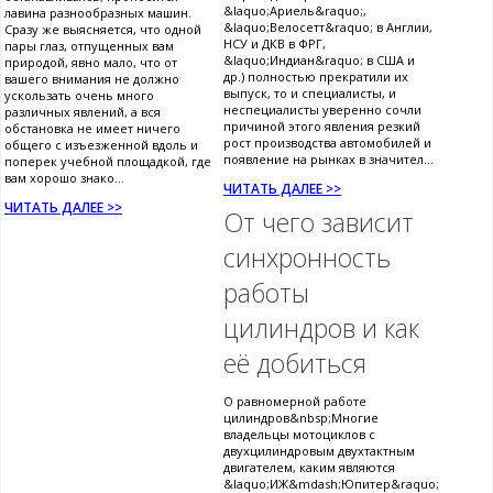
&laquo;Ариель&raquo;,
лавина разнообразных машин.
&laquo;Велосетт&raquo; в Англии,
Сразу же выясняется, что одной
НСУ и ДКВ в ФРГ,
пары глаз, отпущенных вам
&laquo;Индиан&raquo; в США и
природой, явно мало, что от
др.) полностью прекратили их
вашего внимания не должно
выпуск, то и специалисты, и
ускользать очень много
неспециалисты уверенно сочли
различных явлений, а вся
причиной этого явления резкий
обстановка не имеет ничего
рост производства автомобилей и
общего с изъезженной вдоль и
появление на рынках в значител...
поперек учебной площадкой, где
вам хорошо знако...
ЧИТАТЬ ДАЛЕЕ >>
ЧИТАТЬ ДАЛЕЕ >>
От чего зависит
синхронность
работы
цилиндров и как
её добиться
О равномерной работе
цилиндров&nbsp;Многие
владельцы мотоциклов с
двухцилиндровым двухтактным
двигателем, каким являются
&laquo;ИЖ&mdash;Юпитер&raquo;