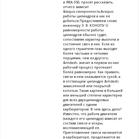
и ЯВА-350, просят рассказать,
отчего зависит
&laquo;синхронность&raquo;
работы цилиндров и как ее
добиться.Предоставляем слово
инженеру Э. В. КОНОПУ.О
равномерности работы
цилиндров обычно судят,
сопоставляя характер выхлопа и
состояние свеч в них. Если из
одного глушителя газы выходят
более частыми и четкими
порциями, чем из другого,
&mdash; значит в первом из них
рабочий процесс протекает
более равномерно. Как правило,
свеча в нем оказывается сухой, а
в отстающем цилиндре &mdash;
замасленной или покрытой
копотью.Такая картина в большей
или меньшей степени характерна
для всех двухцилиндровых
двигателей с одним
карбюратором. В чем здесь дело?
Известно, что работа двигателя
(каждого его цилиндра) зависит от
состава смеси и искры,
воспламеняющей ее.
Приготовление смеси начинается
в карбюраторе, продолжается во