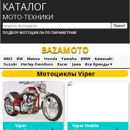
КАТАЛОГ
МОТО-ТЕХНИКИ
ПОДБОР МОТОЦИКЛА ПО ПАРАМЕТРАМ
BAZA
MOTO
ИМЗ
ИЖ
Минск
Honda
Yamaha
BMW
Kawasaki
Suzuki
Harley-Davidson
Racer
Jawa
Все бренды ▾
Все марки
Загрузка...
Мотоциклы Viper
Viper
Viper Diablo
В
В