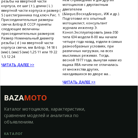
резьбы на ввертной части
мотоциклов с двухтактным
корпуса, ее шаг ( t ), длина ( L )
двигателем
ввертной части корпуса и размер (
(&laquo;Восход&raquo;, ИЖ и др.).
S ) шестигранника под ключ.Рис. 1.
Подготовил его опытный
Присоединительные размеры
мотоциклист, консультант
свечи.&nbsp;В СССР приняты
журнала инженер Э.
следующие величины
Коноп.Эксплуатировать Jawa-350
присоединительных размеров:
типа 634 модели 8-00 мы начали
Размер Номинальный диаметр
четыре года назад, ездили в самых
резьбы ( d ) на ввертной части
разнообразных условиях, при
корпуса свечи, мм &nbsp; 14 18 t
различных нагрузках, на всех
(мм) L (мм) S (мм) 1,25 11 или 19 22
мыслимых режимах. Тогда,
1,5 12 24
весной 1977 года, вынутая нами из
ЧИТАТЬ ДАЛЕЕ >>
ящика ЯВА ничем не отличалась
от множества других,
находившихся во дворе ма...
ЧИТАТЬ ДАЛЕЕ >>
BAZA
MOTO
Каталог мотоциклов, характеристики,
сравнение моделей и аналитика по
объявлениям.
КАТАЛОГ