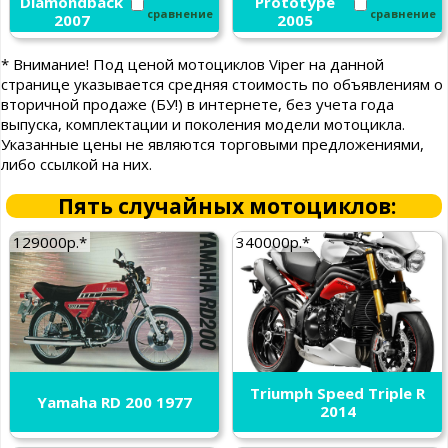
Diamondback
Prototype
сравнение
сравнение
2007
2005
* Внимание! Под ценой мотоциклов Viper на данной
странице указывается средняя стоимость по объявлениям о
вторичной продаже (БУ!) в интернете, без учета года
выпуска, комплектации и поколения модели мотоцикла.
Указанные цены не являются торговыми предложениями,
либо ссылкой на них.
Пять случайных мотоциклов:
129000р.*
340000р.*
Triumph Speed Triple R
Yamaha RD 200 1977
2014