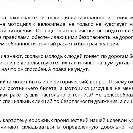
чина заключается в недисциплинированности самих м
на мотоцикл с велосипеда, не только не чувствует м
кой вождения. Он еще психологически не подготовле
е правилами, обеспечивающими безопасность на дорога
ум собранности, точный расчет и быстрая реакция.
ия знают, сколько молодых людей гоняет по дорогам б
и они не довольствуются, их так и тянет на шумную авт
а что он способен. А права не уйдут...
ий (а может быть и не риторический) вопрос. Почему о
и охотничьего билета, а мотоцикл (игрушка не мен
 как ракетку для настольного тенниса? Не целесообр
л специальных лекций по безопасности движения, а ли
ь картотеку дорожных происшествий нашей краевой К
чинают складываться в определенную довольно не