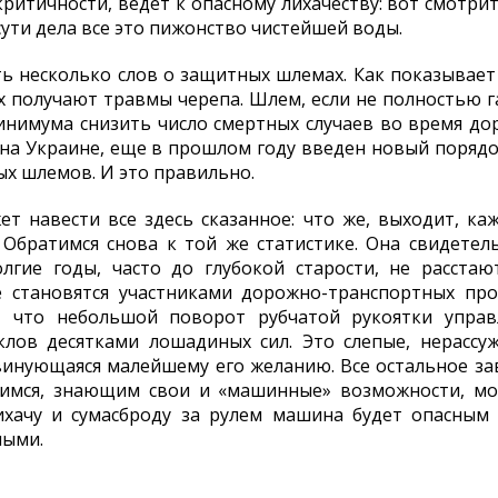
итичности, ведет к опасному лихачеству: вот смотрите
сути дела все это пижонство чистейшей воды.
ь несколько слов о защитных шлемах. Как показывает 
х получают травмы черепа. Шлем, если не полностью г
инимума снизить число смертных случаев во время до
и на Украине, еще в прошлом году введен новый пор
ых шлемов. И это правильно.
т навести все здесь сказанное: что же, выходит, к
 Обратимся снова к той же статистике. Она свидетел
лгие годы, часто до глубокой старости, не расста
 становятся участниками дорожно-транспортных про
ь, что небольшой поворот рубчатой рукоятки упра
клов десятками лошадиных сил. Это слепые, нерассу
инующаяся малейшему его желанию. Все остальное за
мся, знающим свои и «машинные» возможности, мот
ихачу и сумасброду за рулем машина будет опасным
ными.