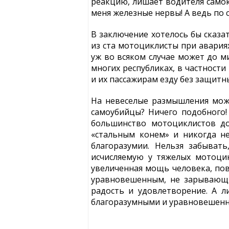
реакцию, лишает водителя самокр
меня железные нервы! А ведь по 
В заключение хотелось бы сказат
из ста мотоциклисты при авария
уж во всяком случае может до м
многих республиках, в частност
и их пассажирам езду без защитн
На невеселые размышления може
самоубийцы? Ничего подобного!
большинство мотоциклистов до
«стальным конем» и никогда не
благоразумии. Нельзя забыват
исчисляемую у тяжелых мотоци
увеличенная мощь человека, пов
уравновешенным, не зарывающи
радость и удовлетворение. А л
благоразумными и уравновешен