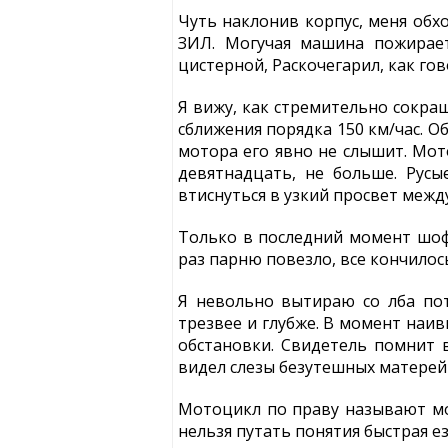
Чуть наклонив корпус, меня обх
ЗИЛ. Могучая машина пожирает
цистерной, Раскочегарил, как гов
Я вижу, как стремительно сокра
сближения порядка 150 км/час. О
мотора его явно не слышит. Мот
девятнадцать, не больше. Русы
втиснуться в узкий просвет меж
Только в последний момент шофе
раз парню повезло, все кончилос
Я невольно вытираю со лба пот
трезвее и глубже. В момент наи
обстановки. Свидетель помнит 
видел слезы безутешных матерей и
Мотоцикл по праву называют мо
нельзя путать понятия быстрая е