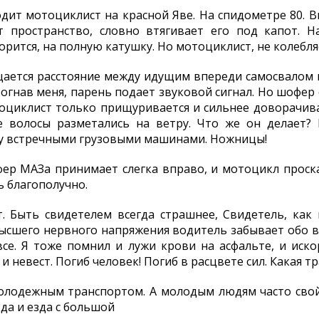
одит мотоциклист на красной Яве. На спидометре 80. В
 пространство, словно втягивает его под капот. Н
орится, на полную катушку. Но мотоциклист, не колебляс
щается расстояние между идущим впереди самосвалом 
богнав меня, парень подает звуковой сигнал. Но шофер
оциклист только прищуривается и сильнее доворачивает
е волосы разметались на ветру. Что же он делает?
ду встречными грузовыми машинами. Ножницы!
р МАЗа принимает слегка вправо, и мотоцикл проска
ь благополучно.
. Быть свидетелем всегда страшнее, Свидетель, как 
высшего нервного напряжения водитель забывает обо в
все. Я тоже помнил и лужи крови на асфальте, и иск
 невест. Погиб человек! Погиб в расцвете сил. Какая т
лодежным транспортом. А молодым людям часто свой
зда и езда с большой