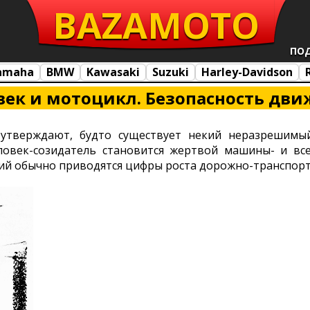
BAZA
MOTO
ПО
amaha
BMW
Kawasaki
Suzuki
Harley-Davidson
век и мотоцикл. Безопасность дв
 утверждают, будто существует некий неразрешимы
ловек-созидатель становится жертвой машины- и вс
ий обычно приводятся цифры роста дорожно-транспор