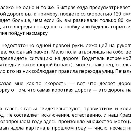
 далеко не одно и то же. Быстрая езда предусматрива
ой дороге вы, к примеру, поедете со скоростью 120 км/
падет больше, чем если бы вы развивали только 80 к
ь, что впереди попадешь в пробку или будешь тормози
лия пойдут насмарку.
недостаточно одной правой руки, лежащей на рукоят
ова, холодный расчет. Мало полагаться лишь на собст
 предвидеть ситуацию на дороге. Водитель встречно
(ведь и такое шорой бывает), может, наконец, отвлеч
ло кто из них соблюдает правила перехода улиц. Печаль
азал мне как-то: скорость — вот что делает доро
ку о том, что самая короткая дорога — это дорога на
х газет. Статьи свидетельствуют: травматизм и кол
д. Не составляет исключения, естественно, и наш Красн
 позапрошлом году здесь произошло множество мотоц
 выглядела картина в прошлом году — число несчастн