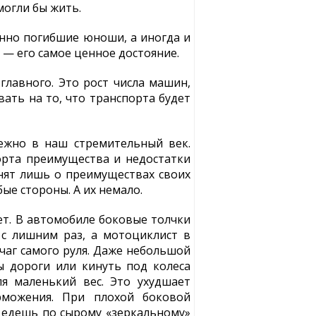
могли бы жить.
енно погибшие юноши, а иногда и
к — его самое ценное достояние.
главного. Это рост числа машин,
ать на то, что транспорта будет
ежно в наш стремительный век.
орта преимущества и недостатки
нят лишь о преимуществах своих
ые стороны. А их немало.
т. В автомобиле боковые толчки
с лишним раз, а мотоциклист в
чаг самого руля. Даже небольшой
ы дороги или кинуть под колеса
я маленький вес. Это ухудшает
рможения. При плохой боковой
а едешь по сырому «зеркальному»