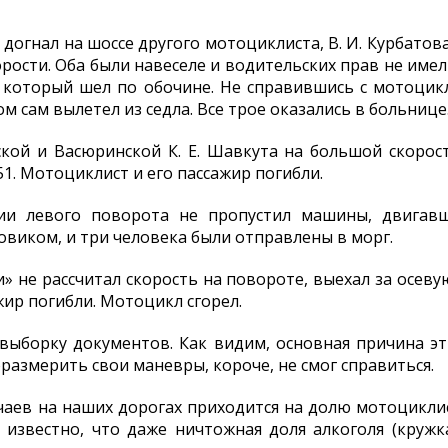
 догнал на шоссе другого мотоциклиста, В. И. Курбатова
орости. Оба были навеселе и водительских прав не имел
 который шел по обочине. Не справившись с мотоцик
ом сам вылетел из седла. Все трое оказались в больнице
кой и Васюринской К. Е. Шавкута на большой скорост
1. Мотоциклист и его пассажир погибли.
ии левого поворота не пропустил машины, двигав
зовиком, и три человека были отправлены в морг.
и» не рассчитал скорость на повороте, выехал за осев
жир погибли. Мотоцикл сгорел.
 выборку документов. Как видим, основная причина эт
размерить свои маневры, короче, не смог справиться.
аев на наших дорогах приходится на долю мотоцикли
известно, что даже ничтожная доля алкоголя (кружка