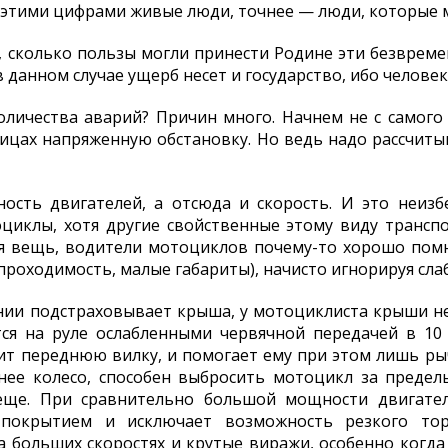
а этими цифрами живые люди, точнее — люди, которые 
, сколько пользы могли принести Родине эти безврем
в данном случае ущерб несет и государство, ибо челове
личества аварий? Причин много. Начнем не с самого 
лицах напряженную обстановку. Но ведь надо рассчитыв
ость двигателей, а отсюда и скорость. И это неизб
оциклы, хотя другие свойственные этому виду трансп
ая вещь, водители мотоциклов почему-то хорошо пом
роходимость, малые габариты), начисто игнорируя слаб
ии подстраховывает крыша, у мотоциклиста крыши не
ся на руле ослабленными червячной передачей в 10 
т переднюю вилку, и помогает ему при этом лишь ры
ее колесо, способен выбросить мотоцикл за предел
ще. При сравнительно большой мощности двигател
покрытием и исключает возможность резкого то
а больших скоростях и крутые виражи, особенно когд