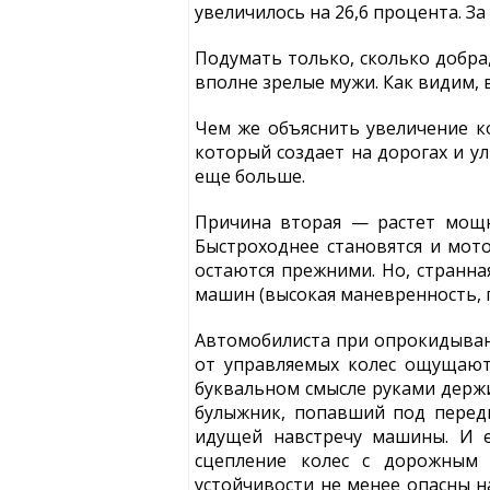
увеличилось на 26,6 процента. З
Подумать только, сколько добра
вполне зрелые мужи. Как видим, 
Чем же объяснить увеличение ко
который создает на дорогах и у
еще больше.
Причина вторая — растет мощн
Быстроходнее становятся и мот
остаются прежними. Но, странн
машин (высокая маневренность, п
Автомобилиста при опрокидыван
от управляемых колес ощущают
буквальном смысле руками держи
булыжник, попавший под передн
идущей навстречу машины. И е
сцепление колес с дорожным 
устойчивости не менее опасны н