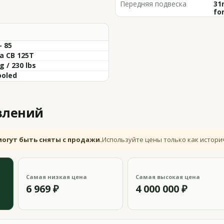
Передняя подвеска
31
fo
- 85
a CB 125T
g / 230 lbs
ooled
влений
могут быть сняты с продажи.
Используйте цены только как истори
Самая низкая цена
Самая высокая цена
6 969 ₽
4 000 000 ₽