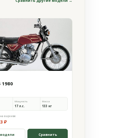
Сравнить другие модели →
5 1980
Мощность
Масса
17 л.с.
133 кг
на в архиве
3 ₽
 модели
Сравнить