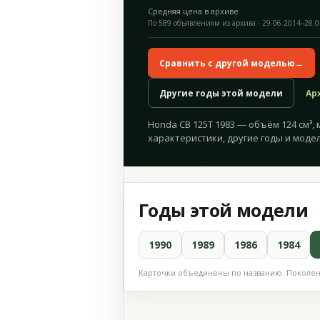
Средняя цена в архиве
По 589 объявлениям из архива · 29.06.2014–28.
Сравнить с другой моделью
→
Другие годы этой модели
Ар
Honda CB 125T 1983 — объём 124 см³, 
характеристики, другие годы и модел
Годы этой модели
1990
1989
1986
1984
Карточки объединены по названию. Поколени