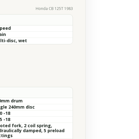
Honda CB 125T 1983
Speed
ain
lti-disc, wet
0mm drum
ngle 240mm disc
0 -18
5 -18
oted fork, 2 coil spring,
draulically damped, 5 preload
ttings