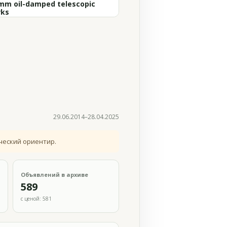
mm oil-damped telescopic
rks
29.06.2014–28.04.2025
ческий ориентир.
Объявлений в архиве
589
с ценой: 581