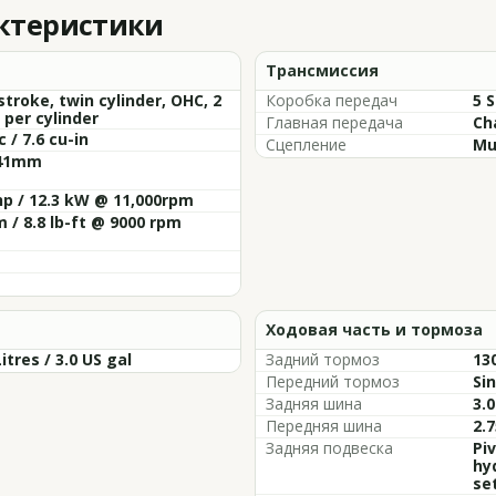
актеристики
Трансмиссия
stroke, twin cylinder, OHC, 2
Коробка передач
5 
 per cylinder
Главная передача
Ch
c / 7.6 cu-in
Сцепление
Mu
 41mm
hp / 12.3 kW @ 11,000rpm
 / 8.8 lb-ft @ 9000 rpm
Ходовая часть и тормоза
Litres / 3.0 US gal
Задний тормоз
13
Передний тормоз
Si
Задняя шина
3.0
Передняя шина
2.7
Задняя подвеска
Piv
hy
se