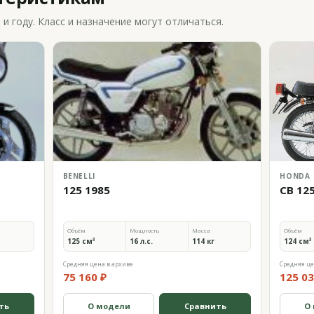
 году. Класс и назначение могут отличаться.
BENELLI
HONDA
125 1985
CB 12
Объём
Мощность
Масса
Объём
125 см³
16 л.с.
114 кг
124 см³
Средняя цена в архиве
Средняя це
75 160 ₽
125 03
ть
О модели
Сравнить
О