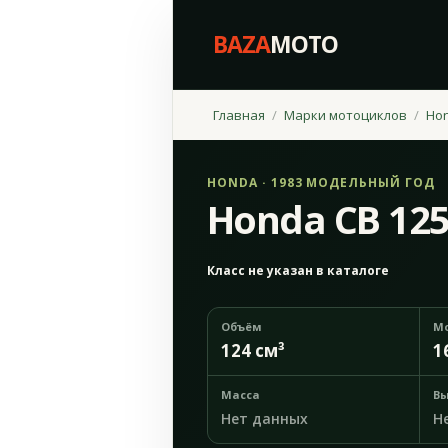
BAZA
MOTO
Главная
Марки мотоциклов
Ho
HONDA · 1983 МОДЕЛЬНЫЙ ГОД
Honda CB 125
Класс не указан в каталоге
Объём
М
124 см³
1
Масса
Вы
Нет данных
Н