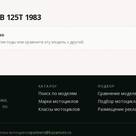
 125T 1983
но
ие годы или сравните эту модель с другой.
КАТАЛОГ
ПОДБОР
Поиск по моделям
Сравнение модел
ики,
Марки мотоциклов
Подбор мотоцикл
 по
Классы мотоциклов
Размещение рекл
стика мотоциклов
partners@bazamoto.ru