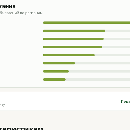
вления
бъявлений по регионам.
Пока
иву
ктеристикам