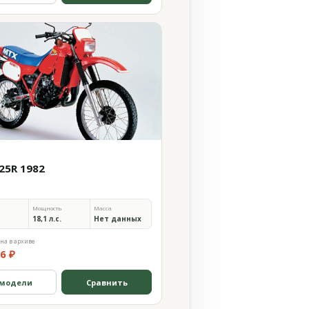
25R 1982
Мощность
Масса
18,1 л.с.
Нет данных
на в архиве
6 ₽
 модели
Сравнить