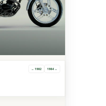
← 1982
1984 →