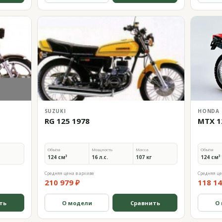
SUZUKI
HONDA
RG 125 1978
MTX 1
Объём
Мощность
Масса
Объём
124 см³
16 л.с.
107 кг
124 см³
Средняя цена в архиве
Средняя це
210 979 ₽
118 14
ть
О модели
Сравнить
О