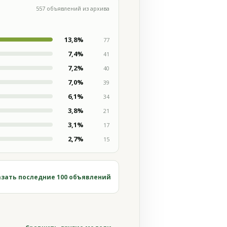
557 объявлений из архива
13,8%
77
7,4%
41
7,2%
40
7,0%
39
6,1%
34
3,8%
21
3,1%
17
2,7%
15
зать последние 100 объявлений