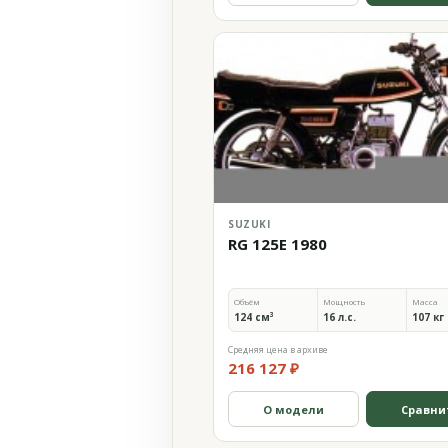
SUZUKI
RG 125E 1980
Объём
Мощность
Масса
124 см³
16 л.с.
107 кг
Средняя цена в архиве
216 127 ₽
О модели
Сравни