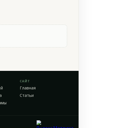
САЙТ
ей
Главная
а
Статьи
амы