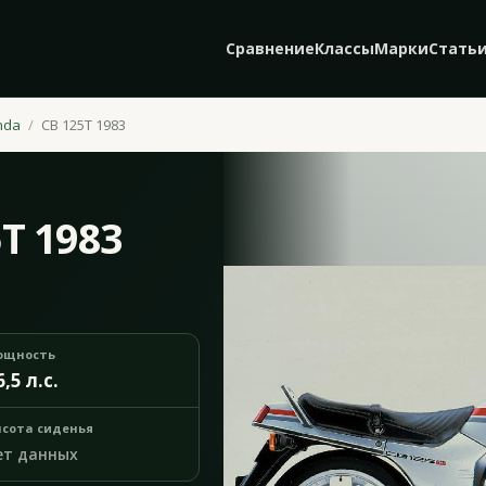
Сравнение
Классы
Марки
Стать
nda
CB 125T 1983
T 1983
ощность
6,5 л.с.
сота сиденья
ет данных