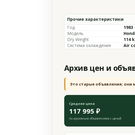
Прочие характеристики
Год
1983 
Модель
Hond
Dry Weight
114 k
Система охлаждения
Air c
Архив цен и объя
Это старые объявления; они 
Средняя цена
117 995 ₽
по архивным объявлениям с ценой