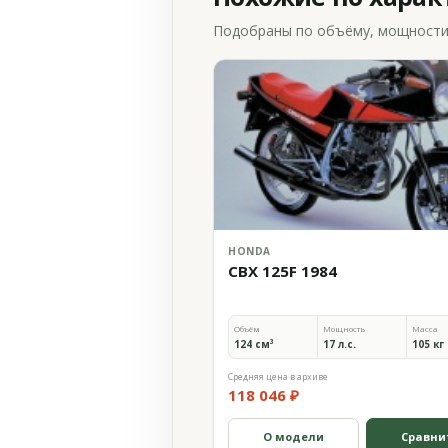
Подобраны по объёму, мощности и
HONDA
CBX 125F 1984
Объём
Мощность
Масса
124 см³
17 л.с.
105 кг
Средняя цена в архиве
118 046 ₽
О модели
Сравни