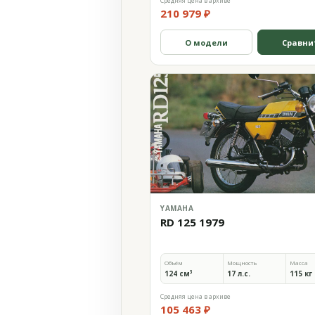
Средняя цена в архиве
210 979 ₽
О модели
Сравни
YAMAHA
RD 125 1979
Объём
Мощность
Масса
124 см³
17 л.с.
115 кг
Средняя цена в архиве
105 463 ₽