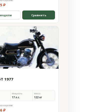
на в архиве
5 ₽
 модели
Сравнить
5T 1977
Мощность
Масса
17 л.с.
122 кг
на в архиве
6 ₽