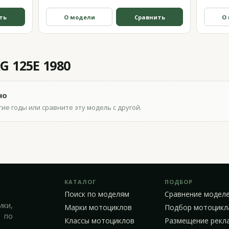
ть
О модели
Сравнить
О
G 125E 1980
но
ие годы или сравните эту модель с другой.
КАТАЛОГ
ПОДБОР
Поиск по моделям
Сравнение модел
ики,
Марки мотоциклов
Подбор мотоцикл
 по
Классы мотоциклов
Размещение рекл