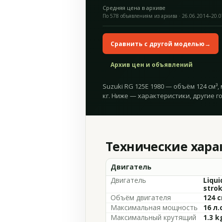
Средняя цена в архиве
По 578 объявлениям из архива · 26.06.2014–20.
Сравнить с другой моделью
→
Архив цен и объявлений
Suzuki RG 125E 1980 — объём 124 см³, 
кг. Ниже — характеристики, другие г
Технические хар
Двигатель
Двигатель
Liqui
stro
Объём двигателя
124 с
Максимальная мощность
16 л.
Максимальный крутящий
1.3 