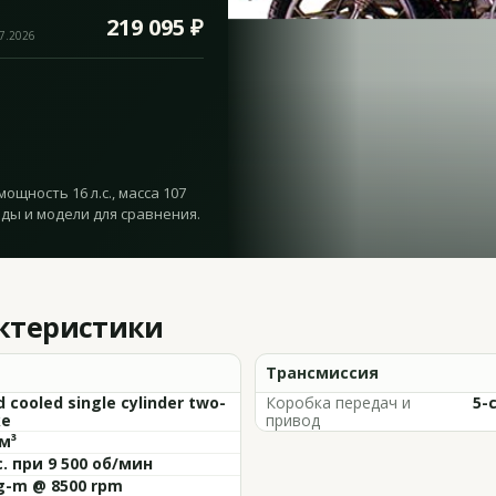
219 095 ₽
07.2026
мощность 16 л.с., масса 107
оды и модели для сравнения.
актеристики
Трансмиссия
d cooled single cylinder two-
Коробка передач и
5-
ke
привод
м³
с. при 9 500 об/мин
kg-m @ 8500 rpm