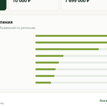
10 000 ₽
1 699 000 ₽
вления
бъявлений по регионам.
Пока
иву