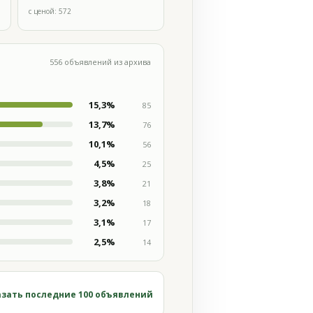
с ценой: 572
556 объявлений из архива
15,3%
85
13,7%
76
10,1%
56
4,5%
25
3,8%
21
3,2%
18
3,1%
17
2,5%
14
зать последние 100 объявлений