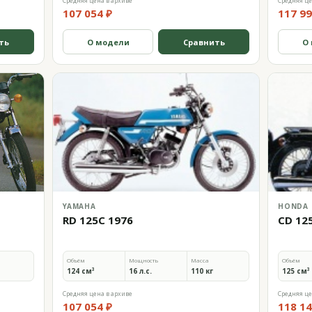
Средняя цена в архиве
Средняя це
107 054 ₽
117 99
ть
О модели
Сравнить
О
YAMAHA
HONDA
RD 125C 1976
CD 12
Объём
Мощность
Масса
Объём
124 см³
16 л.с.
110 кг
125 см³
Средняя цена в архиве
Средняя це
107 054 ₽
118 14