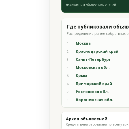
по архивным объявлениям с ценой
Где публиковали объя
Распределение ранее собранных о
Москва
1
Краснодарский край
2
Санкт-Петербург
3
Московская обл.
4
Крым
5
Приморский край
6
Ростовская обл.
7
Воронежская обл.
8
Архив объявлений
Средняя цена рассчитана по всему арх