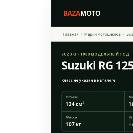
BAZA
MOTO
Главная
Марки мотоциклов
Suz
SUZUKI · 1980 МОДЕЛЬНЫЙ ГОД
Suzuki RG 12
Класс не указан в каталоге
Объём
М
124 см³
1
Масса
Вы
107 кг
Н