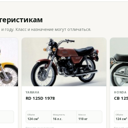
ктеристикам
 году. Класс и назначение могут отличаться.
YAMAHA
HONDA
RD 125D 1978
CB 12
Объём
Мощность
Масса
Объём
124 см³
16 л.с.
110 кг
124 см³