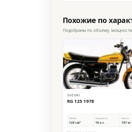
Похожие по хара
Подобраны по объёму, мощности и
SUZUKI
RG 125 1978
Объём
Мощность
Масса
124 см³
16 л.с.
107 кг