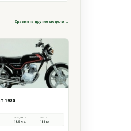
Сравнить другие модели →
5T 1980
Мощность
Масса
16,5 л.с.
114 кг