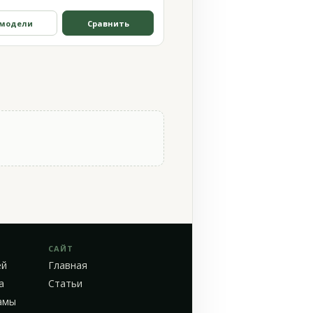
 модели
Сравнить
САЙТ
ей
Главная
а
Статьи
амы