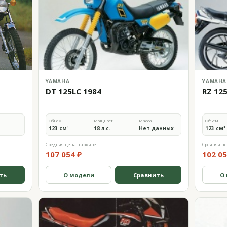
YAMAHA
YAMAHA
DT 125LC 1984
RZ 12
Объём
Мощность
Масса
Объём
123 см³
18 л.с.
Нет данных
123 см³
Средняя цена в архиве
Средняя це
107 054 ₽
102 05
ть
О модели
Сравнить
О