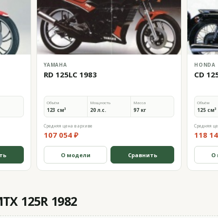
YAMAHA
HONDA
RD 125LC 1983
CD 12
Объём
Мощность
Масса
Объём
123 см³
20 л.с.
97 кг
125 см³
Средняя цена в архиве
Средняя це
107 054 ₽
118 14
ть
О модели
Сравнить
О
TX 125R 1982