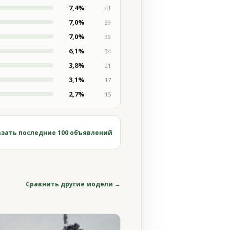
7,4%
41
7,0%
39
7,0%
39
6,1%
34
3,8%
21
3,1%
17
2,7%
15
зать последние 100 объявлений
Сравнить другие модели →