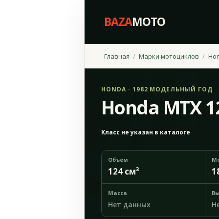
BAZA
MOTO
Главная
Марки мотоциклов
Ho
HONDA · 1982 МОДЕЛЬНЫЙ ГОД
Honda MTX 1
Класс не указан в каталоге
Объём
М
124 см³
1
Масса
Вы
Нет данных
Н