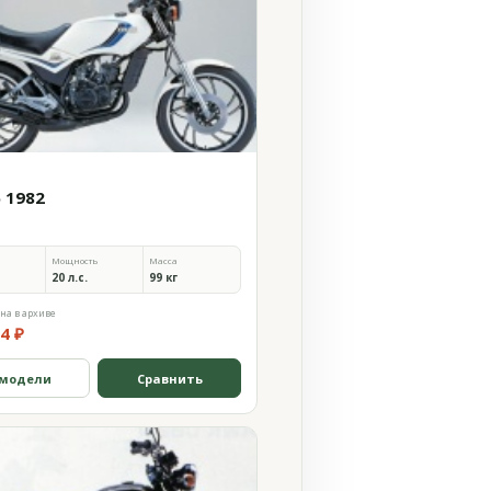
5 1982
Мощность
Масса
20 л.с.
99 кг
на в архиве
4 ₽
 модели
Сравнить