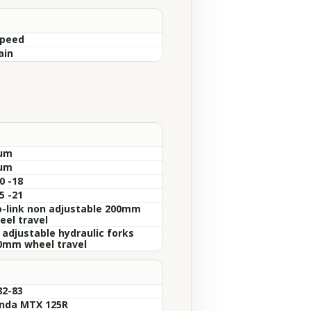
Speed
ain
um
um
0 -18
5 -21
o-link non adjustable 200mm
eel travel
 adjustable hydraulic forks
0mm wheel travel
82-83
nda MTX 125R