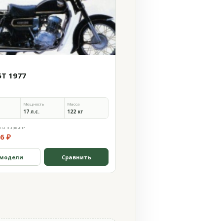
5T 1977
Мощность
Масса
17 л.с.
122 кг
на в архиве
6 ₽
 модели
Сравнить