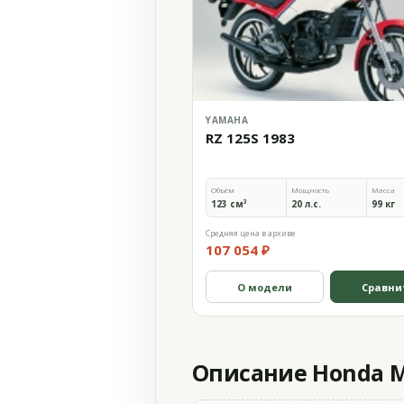
YAMAHA
RZ 125S 1983
Объём
Мощность
Масса
123 см³
20 л.с.
99 кг
Средняя цена в архиве
107 054 ₽
О модели
Сравни
Описание Honda M