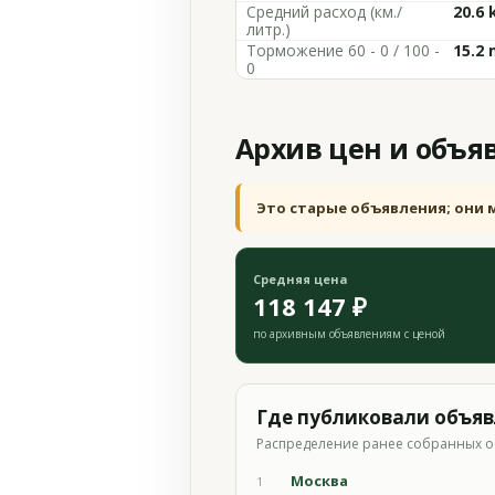
Средний расход (км./
20.6 
литр.)
Торможение 60 - 0 / 100 -
15.2 
0
Архив цен и объя
Это старые объявления; они 
Средняя цена
118 147 ₽
по архивным объявлениям с ценой
Где публиковали объя
Распределение ранее собранных о
Москва
1