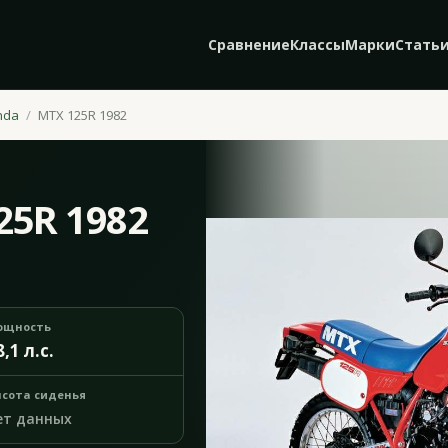
Сравнение
Классы
Марки
Стать
nda
MTX 125R 1982
25R 1982
ощность
8,1 л.с.
сота сиденья
ет данных