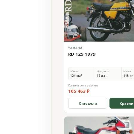
YAMAHA
RD 125 1979
Объём
Мощность
Масса
124 см³
17 л.с.
115 кг
Средняя цена в архиве
105 463 ₽
О модели
Сравни