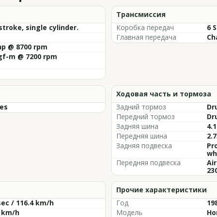
Трансмиссия
troke, single cylinder.
Коробка передач
6 
Главная передача
Ch
hp @ 8700 rpm
kgf-m @ 7200 rpm
Ходовая часть и тормоза
res
Задний тормоз
Dr
Передний тормоз
Dr
Задняя шина
4.1
Передняя шина
2.7
Задняя подвеска
Pr
wh
Передняя подвеска
Air
23
Прочие характеристики
sec / 116.4 km/h
Год
19
2 km/h
Модель
Ho