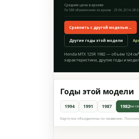
Средняя цена в архиве
По 588 объявлениям из архива · 29.06.2014–28.
Сравнить с другой моделью
→
Другие годы этой модели
Ар
Honda MTX 125R 1982 — объём 124 см³,
характеристики, другие годы и модел
Годы этой модели
1994
1991
1987
1982
ВЫ С
Карточки объединены по названию. Поколени