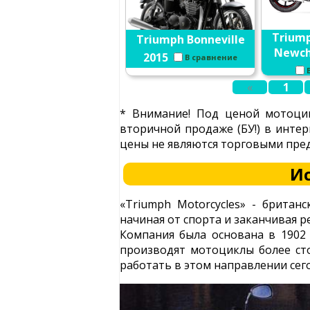
Triump
Triumph Bonneville
Newch
2015
В сравнение
«
1
* Внимание! Под ценой мотоцик
вторичной продаже (БУ!) в интер
цены не являются торговыми пред
И
«Triumph Motorcycles» - британ
начиная от спорта и заканчивая 
Компания была основана в 1902 
производят мотоциклы более ст
работать в этом направлении сег