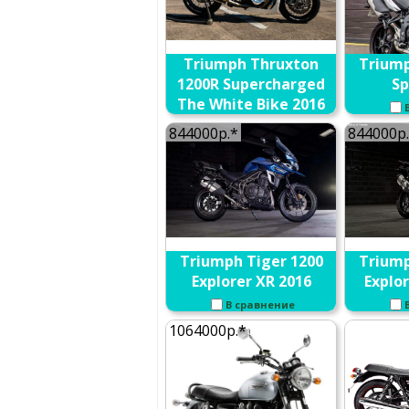
Triumph Thruxton
Triump
1200R Supercharged
Sp
The White Bike 2016
В сравнение
844000р.*
844000р
Triumph Tiger 1200
Triump
Explorer XR 2016
Explor
В сравнение
1064000р.*