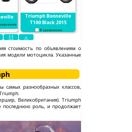
Triumph Bonneville
eville
T100 Black 2015
сравнение
В сравнение
11
»
няя стоимость по объявлениям о
ения модели мотоцикла. Указанные
mph
лы самых разнообразных классов,
Triumph.
ершир, Великобритания). Triumph
е последнюю роль, и продолжает