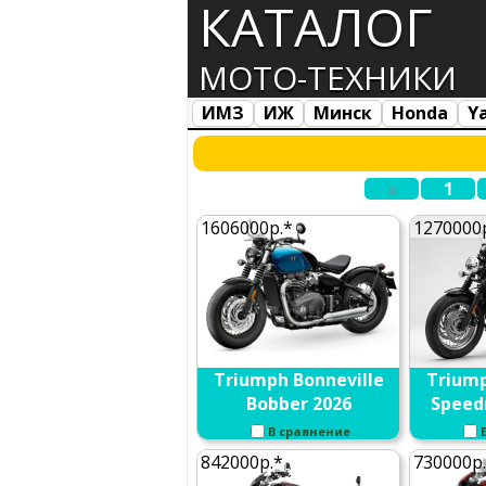
КАТАЛОГ
МОТО-ТЕХНИКИ
ИМЗ
ИЖ
Минск
Honda
Y
Все марки
Загрузка...
«
1
1606000р.*
1270000
Triumph Bonneville
Triump
Bobber 2026
Speed
В сравнение
842000р.*
730000р