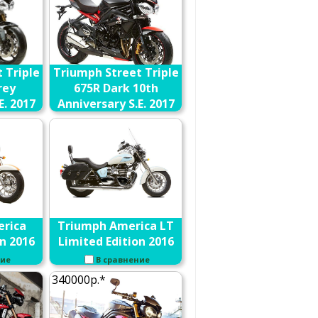
 Triple
Triumph Street Triple
rey
675R Dark 10th
E. 2017
Anniversary S.E. 2017
ние
В сравнение
rica
Triumph America LT
n 2016
Limited Edition 2016
ние
В сравнение
340000р.*