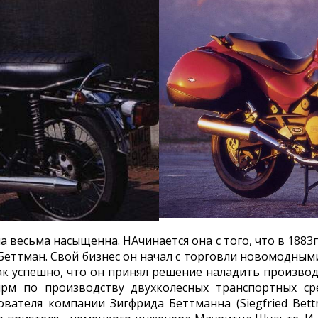
 весьма насыщенна. НАчинается она с того, что в 1883г
еттман. Свой бизнес он начал с торговли новомодными
ак успешно, что он принял решение наладить производ
ирм по производству двухколесных транспортных ср
ателя компании Зигфрида Беттманна (Siegfried Bettm