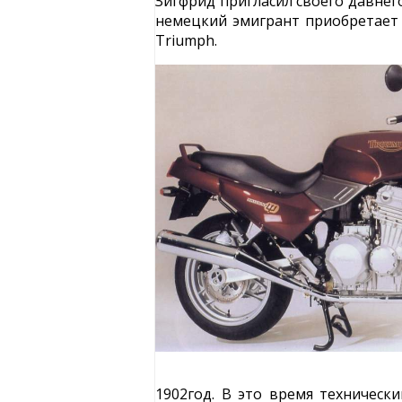
Зигфрид пригласил своего давнег
немецкий эмигрант приобретает 
Triumph.
1902год. В это время техническ