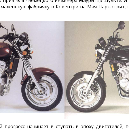
о приятеля - немецкого инженера Мауритца Шульте. И 
маленькую фабричку в Ковентри на Мач Парк-стрит, 
ий прогресс начинает в ступать в эпоху двигателей, 