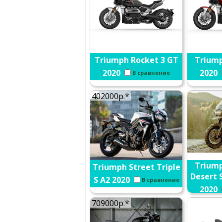
Triumph Rocket 3 GT
Triump
2020
2020
В сравнение
402000р.*
Triump
Triumph Street Triple
Desert S
S A2 2020
В сравнение
2020
709000р.*