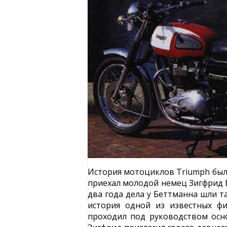
История мотоциклов Triumph была
приехал молодой немец Зигфрид Б
два года дела у Беттманна шли т
история одной из известных ф
проходил под руководством основ