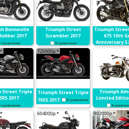
h Bonneville
Triumph Street
Triumph Street
Bobber 2017
Scrambler 2017
675 10th G
Anniversary S.
В сравнение
В сравнение
В сравне
.*
725000р.*
 Street Triple
Triumph Ame
Triumph Street Triple
5RS 2017
Limited Editio
765S 2017
В сравнение
В сравнение
В сравне
.*
604000р.*
802000р.*