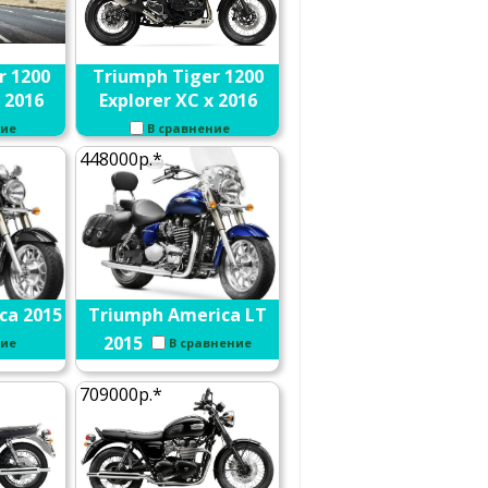
r 1200
Triumph Tiger 1200
 2016
Explorer XC x 2016
ние
В сравнение
448000р.*
ca 2015
Triumph America LT
2015
ние
В сравнение
709000р.*