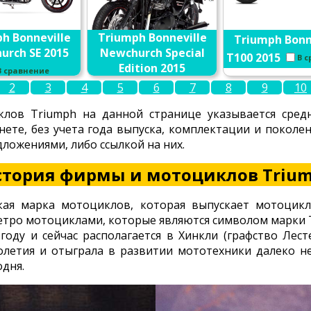
h Bonneville
Triumph Bonneville
Triumph Bonn
urch SE 2015
Newchurch Special
T100 2015
В 
Edition 2015
В сравнение
2
3
4
5
6
7
8
9
10
В сравнение
лов Triumph на данной странице указывается сред
нете, без учета года выпуска, комплектации и покол
ложениями, либо ссылкой на них.
стория фирмы и мотоциклов Triu
ская марка мотоциклов, которая выпускает мотоцик
ретро мотоциклами, которые являются символом марки 
году и сейчас располагается в Хинкли (графство Лест
олетия и отыграла в развитии мототехники далеко н
одня.