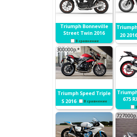
Triumph Bonneville
Triumph
Street Twin 2016
20 201
В сравнение
300000р.*
Triumph
Triumph Speed Triple
675 R
S 2016
В сравнение
727000р