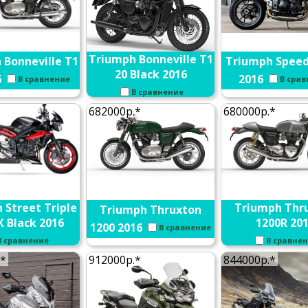
Triumph Bonneville T1
 Bonneville T1
Triumph Speed
20 Black 2016
6
2016
В сравнение
В сра
В сравнение
682000р.*
680000р.*
 Street Triple
Triumph Thr
Triumph Thruxton
X Black 2016
1200R 20
1200 2016
В сравнение
В сравнение
В сравне
.*
912000р.*
844000р.*