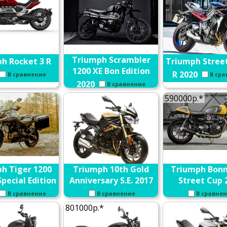
Triumph Scrambler
h Rocket 3 R
Triumph Street
1200 XE Bon Edition
R 2020
В сравнение
В ср
2020
В сравнение
590000р.*
h Tiger 1200
Triumph 10th Gold
Triumph Bonn
pecial Edition
Anniversary S.E. 2017
Street Cup 
В сравнение
В сравнение
В сравне
801000р.*