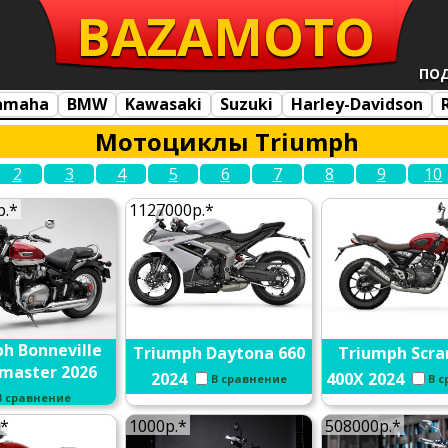
BAZA
MOTO
ПО
amaha
BMW
Kawasaki
Suzuki
Harley-Davidson
Мотоциклы Triumph
2
3
4
5
6
7
8
9
10
р.*
1127000р.*
h Bonneville
Triumph Daytona 660
Triumph Scra
master 2026
2024
400X 2024
В сравнение
В 
В сравнение
.*
1000р.*
508000р.*