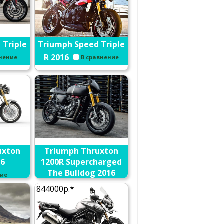
 Triple
Triumph Speed Triple
R 2016
внение
В сравнение
uxton
Triumph Thruxton
16
1200R Supercharged
The Bulldog 2016
ние
В сравнение
844000р.*