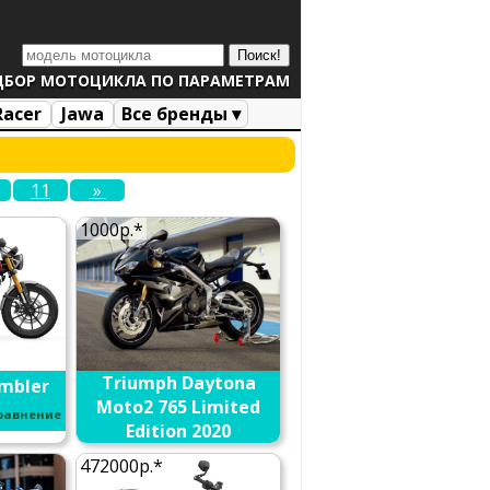
ДБОР МОТОЦИКЛА ПО ПАРАМЕТРАМ
Racer
Jawa
Все бренды ▾
11
»
1000р.*
Triumph Daytona
mbler
Moto2 765 Limited
сравнение
Edition 2020
В сравнение
472000р.*