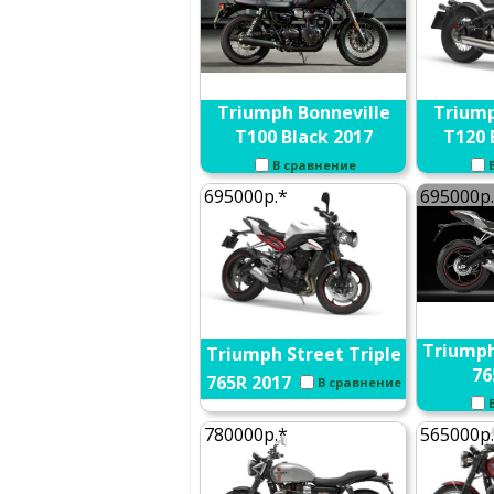
Triumph Bonneville
Triump
T100 Black 2017
T120 
В сравнение
695000р.*
695000р
Triumph
Triumph Street Triple
76
765R 2017
В сравнение
780000р.*
565000р