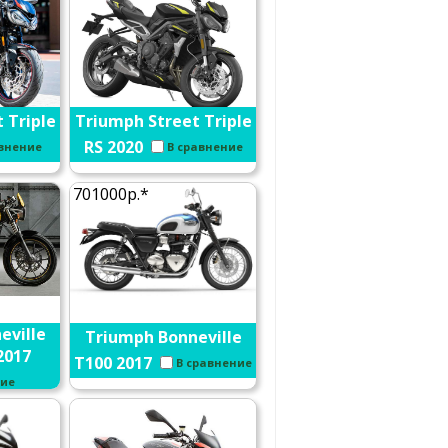
 Triple
Triumph Street Triple
RS 2020
авнение
В сравнение
701000р.*
eville
Triumph Bonneville
2017
T100 2017
В сравнение
ние