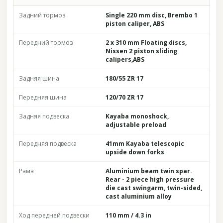
Задний тормоз
Single 220 mm disc, Brembo 1
piston caliper, ABS
Передний тормоз
2 x 310 mm Floating discs,
Nissen 2 piston sliding
calipers,ABS
Задняя шина
180/55 ZR 17
Передняя шина
120/70 ZR 17
Задняя подвеска
Kayaba monoshock,
adjustable preload
Передняя подвеска
41mm Kayaba telescopic
upside down forks
Рама
Aluminium beam twin spar.
Rear - 2 piece high pressure
die cast swingarm, twin-sided,
cast aluminium alloy
Ход передней подвески
110 mm / 4.3 in