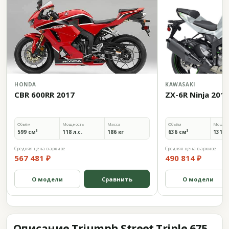
HONDA
KAWASAKI
CBR 600RR 2017
ZX-6R Ninja 201
Объём
Мощность
Масса
Объём
Мощно
599 см³
118 л.с.
186 кг
636 см³
131 л.
Средняя цена в архиве
Средняя цена в архиве
567 481 ₽
490 814 ₽
О модели
Сравнить
О модели
Описание Triumph Street Triple 675