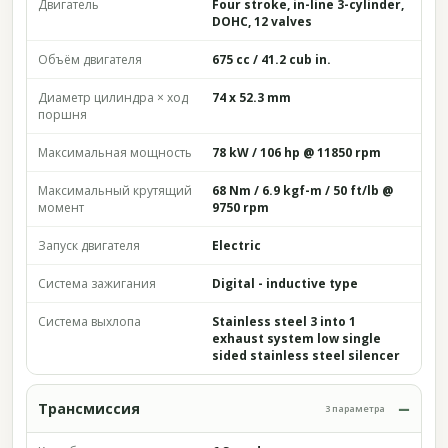
Двигатель
Four stroke, in-line 3-cylinder,
DOHC, 12 valves
Объём двигателя
675 cc / 41.2 cub in.
Диаметр цилиндра × ход
74 x 52.3 mm
поршня
Максимальная мощность
78 kW / 106 hp @ 11850 rpm
Максимальный крутящий
68 Nm / 6.9 kgf-m / 50 ft/lb @
момент
9750 rpm
Запуск двигателя
Electric
Система зажигания
Digital - inductive type
Система выхлопа
Stainless steel 3 into 1
exhaust system low single
sided stainless steel silencer
Трансмиссия
3 параметра