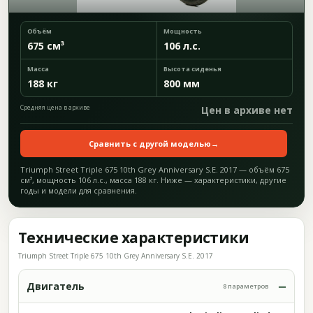
Объём
Мощность
675 см³
106 л.с.
Масса
Высота сиденья
188 кг
800 мм
Средняя цена в архиве
Цен в архиве нет
Сравнить с другой моделью
→
Triumph Street Triple 675 10th Grey Anniversary S.E. 2017 — объём 675
см³, мощность 106 л.с., масса 188 кг. Ниже — характеристики, другие
годы и модели для сравнения.
Технические характеристики
Triumph Street Triple 675 10th Grey Anniversary S.E. 2017
Двигатель
8 параметров