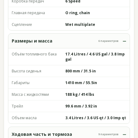
Коробка передач
6 Speed
Главная передача
O ring, chain
Сцепление
Wet multiplate
Размеры и масса
6 параметров
Объём топливного бака
17.4 Litres / 4.6 US gal / 3.8 Imp
gal
Высота сиденья
800 mm / 31.5 in
Габариты
1410 mm / 55.5in
Масса с жидкостями
188 kg / 414 lbs
Трейл
99.6 mm / 3.92 in
Объем масла
3.4 Litres / 3.6 US qt / 3.0 Imp qt
Ходовая часть и тормоза
9 параметров