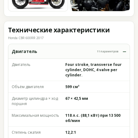
Технические характеристики
Honda CBR 600RR 2017
Двигатель
11 параметров
Двигатель
Four stroke, transverse four
cylinder, DOHC, 4 valve per
cylinder.
Объём двигателя
599 см³
Диаметр цилиндра × ход
67 × 42,5 мм
поршня
Максимальная мощность
118 л.с. (88,1 кВт) при 13 500
об/мин
Степень сжатия
12,2:1