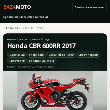
BAZA
MOTO
Подбор по параметрам
Сравнение
Классы
Марки
Статьи
Главная
CBR 600RR 2017
HONDA · 2017 МОДЕЛЬНЫЙ ГОД
Honda CBR 600RR 2017
Дорожный
Спортбайк
Средний до 199 кг
Спорт-туризм
Спортбайк
Средний до 199 кг
Классы — по карточке 2020 года этой серии