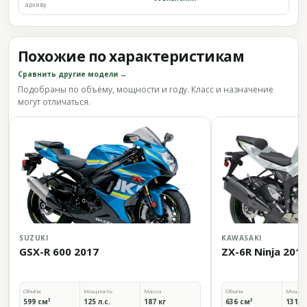
архиву
Похожие по характеристикам
Сравнить другие модели →
Подобраны по объёму, мощности и году. Класс и назначение
могут отличаться.
SUZUKI
KAWASAKI
GSX-R 600 2017
ZX-6R Ninja 201
Объём
Мощность
Масса
Объём
Мощно
599 см³
125 л.с.
187 кг
636 см³
131 л.