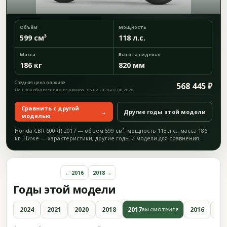
Объём
Мощность
599 см³
118 л.с.
Масса
Высота сиденья
186 кг
820 мм
Средняя цена в архиве
568 445 ₽
По 1 000 объявлениям из архива · 06.02.2020–02.08.2026
Сравнить с другой
→
Другие годы этой модели
моделью
Honda CBR 600RR 2017 — объём 599 см³, мощность 118 л.с., масса 186
кг. Ниже — характеристики, другие годы и модели для сравнения.
← 2016
2018 →
Годы этой модели
2024
2021
2020
2018
2017
2016
20
ВЫ СМОТРИТЕ