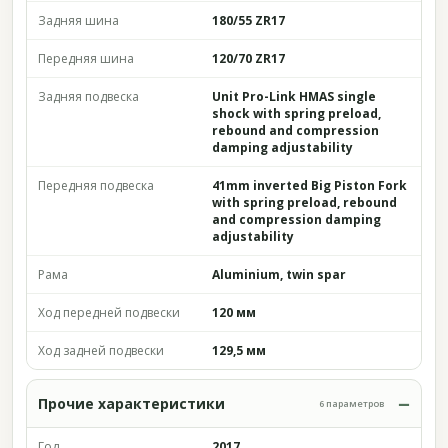
Задняя шина
180/55 ZR17
Передняя шина
120/70 ZR17
Задняя подвеска
Unit Pro-Link HMAS single
shock with spring preload,
rebound and compression
damping adjustability
Передняя подвеска
41mm inverted Big Piston Fork
with spring preload, rebound
and compression damping
adjustability
Рама
Aluminium, twin spar
Ход передней подвески
120 мм
Ход задней подвески
129,5 мм
Прочие характеристики
6 параметров
Год
2017