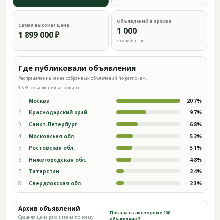
Объявлений в архиве
Самая высокая цена
1 000
1 899 000 ₽
с ценой: 1 000
Где публиковали объявления
Распределение ранее собранных объявлений по регионам.
1 636 объявлений из архива
1
Москва
20,7%
2
Краснодарский край
9,7%
3
Санкт-Петербург
6,8%
4
Московская обл.
5,2%
5
Ростовская обл.
5,1%
6
Нижегородская обл.
4,8%
7
Татарстан
2,4%
8
Свердловская обл.
2,3%
Архив объявлений
Показать последние 100
Средняя цена рассчитана по всему
объявлений