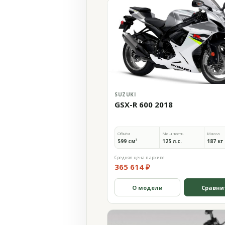
SUZUKI
GSX-R 600 2018
Объём
Мощность
Масса
599 см³
125 л.с.
187 кг
Средняя цена в архиве
365 614 ₽
О модели
Сравни