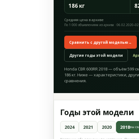
186 кг
8
Средняя цена в архиве
По 1 000 объявлениям из архива · 06.02.2020–02
Сравнить с другой моделью
→
Другие годы этой модели
Ар
Honda CBR 600RR 2018 — объём 599 см³
186 кг. Ниже — характеристики, друг
сравнения.
Годы этой модели
2024
2021
2020
2018
ВЫ С