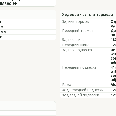
 IMR9C-9H
Ходовая часть и тормоза
л
Задний тормоз
Од
од
мм
Передний тормоз
Дв
9 мм
че
г
Задняя шина
18
Передняя шина
12
Задняя подвеска
Un
wi
co
adj
Передняя подвеска
41
wi
co
adj
Рама
Al
Ход передней подвески
12
Ход задней подвески
12