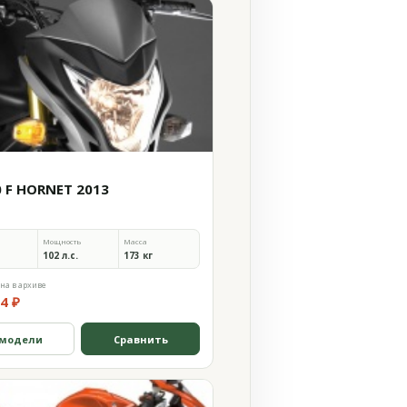
0 F HORNET 2013
Мощность
Масса
102 л.с.
173 кг
на в архиве
4 ₽
 модели
Сравнить