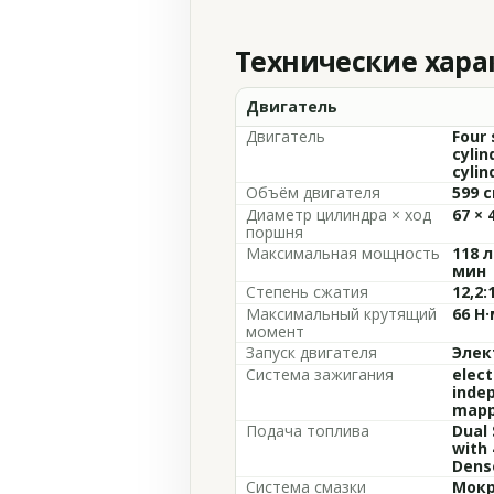
Технические хар
Двигатель
Двигатель
Four 
cylin
cylin
Объём двигателя
599 с
Диаметр цилиндра × ход
67 × 
поршня
Максимальная мощность
118 л
мин
Степень сжатия
12,2:
Максимальный крутящий
66 Н
момент
Запуск двигателя
Элек
Система зажигания
elect
indep
mapp
Подача топлива
Dual 
with 
Denso
Система смазки
Мокр