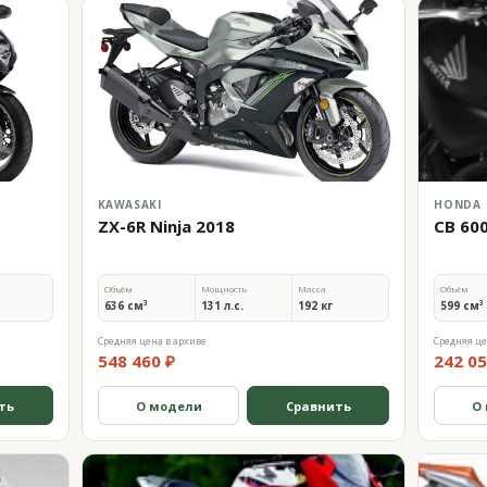
KAWASAKI
HONDA
ZX-6R Ninja 2018
CB 60
Объём
Мощность
Масса
Объём
636 см³
131 л.с.
192 кг
599 см³
Средняя цена в архиве
Средняя це
548 460 ₽
242 05
ть
О модели
Сравнить
О