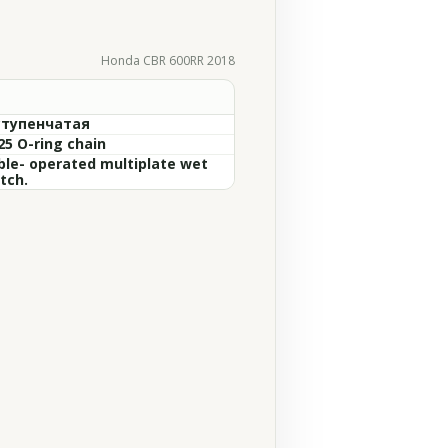
Honda CBR 600RR 2018
ступенчатая
25 O-ring chain
ble- operated multiplate wet
tch.