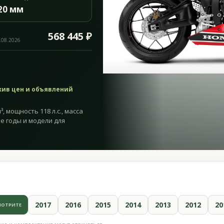
20 мм
568 445 ₽
.08.2026
хив цен и объявлений
, мощность 118 л.с., масса
ие годы и модели для
2017
2016
2015
2014
2013
2012
20
МОТРИТЕ