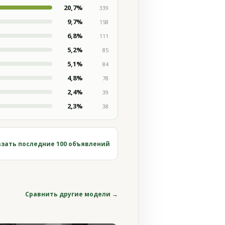
20,7%
339
9,7%
158
6,8%
111
5,2%
85
5,1%
84
4,8%
78
2,4%
39
2,3%
38
зать последние 100 объявлений
Сравнить другие модели →