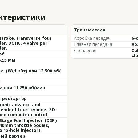
актеристики
Трансмиссия
stroke, transverse four
Коробка передач
6-
der, DOHC, 4 valve per
Главная передача
#5
der.
Сцепление
Ca
м³
clu
42,5 мм
.с. (88,1 кВт) при 13 500 об/
1
·м при 11 250 об/мин
тростартер
ronic advance and
endent four- cylinder 3D-
ed computer control.
Stage Fuel Injection (DSFI)
40mm throttle bodies,
 12-hole injectors
ый картер