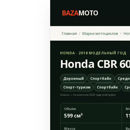
BAZA
MOTO
Главная
Марки мотоциклов
Ho
HONDA · 2018 МОДЕЛЬНЫЙ ГОД
Honda CBR 6
Дорожный
Спортбайк
Средн
Спорт-туризм
Спортбайк
Ср
Классы — по карточке 2020 года этой серии
Объём
М
599 см³
1
Масса
Вы