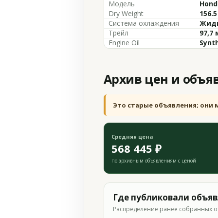
Модель
Hond
Dry Weight
156.5
Система охлаждения
Жидк
Трейл
97,7
Engine Oil
Synth
Архив цен и объя
Это старые объявления; они 
Средняя цена
568 445 ₽
по архивным объявлениям с ценой
Где публиковали объя
Распределение ранее собранных о