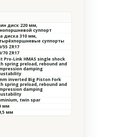
ин диск 220 мм,
нопоршневой суппорт
а диска 310 мм,
тырёхпоршневые суппорты
0/55 ZR17
0/70 ZR17
it Pro-Link HMAS single shock
th spring preload, rebound and
mpression damping
ustability
mm inverted Big Piston Fork
th spring preload, rebound and
mpression damping
ustability
uminium, twin spar
0 мм
9,5 мм