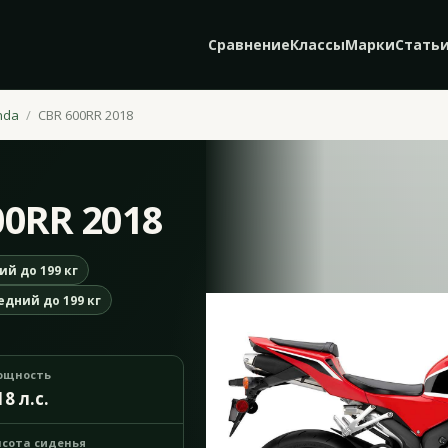
Сравнение
Классы
Марки
Стать
nda
CBR 600RR 2018
00RR 2018
ий до 199 кг
едний до 199 кг
ощность
18 л.с.
сота сиденья