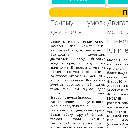
П
Почему умолк
Двига
двигатель
мото
План
Молодым мотоциклистам &nbsp;
Кажется, что может быть
Юпитер
неприятней в пути, чем возня с
безнадежно замолкшим
двигателем. Правда, бывалые
Моторы нов
люди говорят, что спустившая
многочи
шина хуже. В первом случае не
читателей
поедешь, но можно хоть катить,
более подр
во втором &mdash; лишаешься и
новых иже
этого преимущества. Все же мне
&laquo;Юп
хочется рассказать об одном
&laquo;План
таком типичном случае. Двое
(&laquo;За р
бегом катят
4), работник
&laquo;Ковровца&raquo;.
КИСЕЛЕВ и
Расположение участников
рассказы
&laquo;прогулки&raquo;
двигателях э
классическое: один, ухватив руль,
увеличения
бежит сбоку, другой &mdash;
моделей. Рис
толкает сзади. Слышно,
ИЖ: &laqu
коленчатый вал крутится вовсю,
(слева) и &l
но двигатель хлопков не издает.