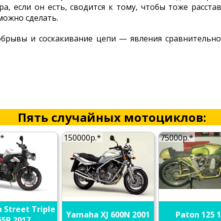
а, если он есть, сводится к тому, чтобы тоже расста
 можно сделать.
обрывы и соскакивание цепи — явления сравнительно
Пять случайных мотоциклов:
.*
150000р.*
75000р.*
 Street Triple
Yamaha XJ 600N 2001
Paton 125 
65R 2017