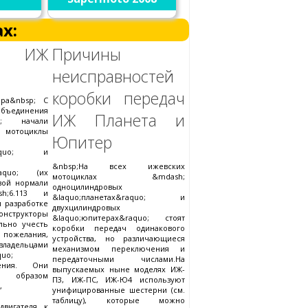
х:
л ИЖ
Причины
неисправностей
коробки передач
ра&nbsp; С
единения
ИЖ Планета и
uo; начали
мотоциклы
Юпитер
&raquo; и
&nbsp;На всех ижевских
raquo; (их
мотоциклах &mdash;
вой нормали
одноцилиндровых
h;6.113 и
&laquo;планетах&raquo; и
и разработке
двухцилиндровых
онструкторы
&laquo;юпитерах&raquo; стоят
льно учесть
коробки передач одинакового
желания,
устройства, но различающиеся
адельцами
механизмом переключения и
uo;
передаточными числами.На
ления. Они
выпускаемых ныне моделях ИЖ-
м образом
П3, ИЖ-ПС, ИЖ-Ю4 используют
,
унифицированные шестерни (см.
таблицу), которые можно
двигателя к