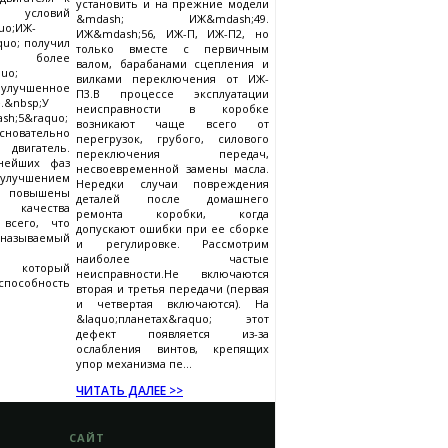
установить и на прежние модели
условий
&mdash; ИЖ&mdash;49.
uo;ИЖ-
ИЖ&mdash;56, ИЖ-П, ИЖ-П2, но
uo; получил
только вместе с первичным
с более
валом, барабанами сцепления и
uo;
вилками переключения от ИЖ-
 улучшенное
П3.В процессе эксплуатации
.&nbsp;У
неисправности в коробке
sh;5&raquo;
возникают чаще всего от
вательно
перегрузок, грубого, силового
 двигатель.
переключения передач,
нейших фаз
несвоевременной замены масла.
 улучшением
Нередки случаи повреждения
а повышены
деталей после домашнего
ие качества
ремонта коробки, когда
всего, что
допускают ошибки при ее сборке
зываемый
и регулировке. Рассмотрим
наиболее частые
и, который
неисправности.Не включаются
пособность
вторая и третья передачи (первая
и четвертая включаются). На
&laquo;планетах&raquo; этот
дефект появляется из-за
ослабления винтов, крепящих
упор механизма пе...
ЧИТАТЬ ДАЛЕЕ >>
САЙТ