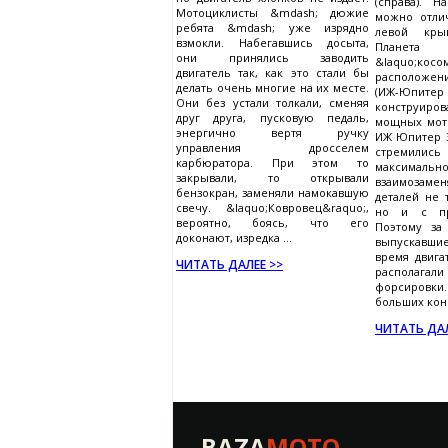
(справа). 
Мотоциклисты &mdash; дюжие
можно отли
ребята &mdash; уже изрядно
левой кры
взмокли. Набегавшись досыта,
План
они принялись заводить
&laquo;косо
двигатель так, как это стали бы
расположен
делать очень многие на их месте.
(ИЖ-Юп
Они без устали толкали, сменяя
конструиро
друг друга, пусковую педаль,
мощных мот
энергично вертя ручку
ИЖ Юпитер 
управления дросселем
стремил
карбюратора. При этом то
максима
закрывали, то открывали
взаимозаме
бензокран, заменяли намокавшую
деталей не 
свечу. &laquo;Ковровец&raquo;,
но и с пр
вероятно, боясь, что его
Поэтому за
доконают, изредка ...
выпускавш
время двига
ЧИТАТЬ ДАЛЕЕ >>
располага
форсировк
больших конс
ЧИТАТЬ ДАЛ
BAZA
MOTO