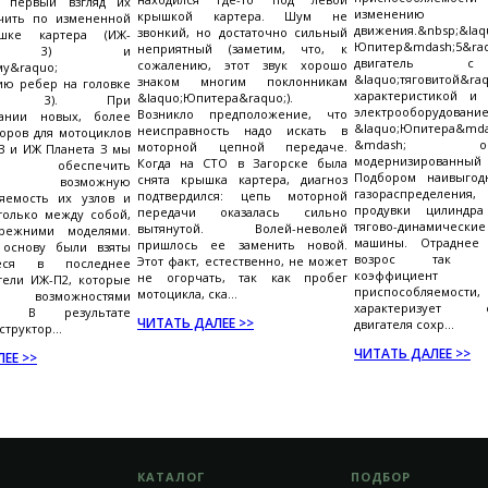
На первый взгляд их
изменению 
крышкой картера. Шум не
чить по измененной
движения.&nbsp;&laq
звонкий, но достаточно сильный
шке картера (ИЖ-
Юпитер&mdash;5&raq
неприятный (заметим, что, к
ета 3) и
двигатель 
сожалению, этот звук хорошо
му&raquo;
&laquo;тяговитой&raq
знаком многим поклонникам
ию ребер на головке
характеристикой и
&laquo;Юпитера&raquo;).
итер 3). При
электрооборудование
Возникло предположение, что
вании новых, более
&laquo;Юпитера&mda
неисправность надо искать в
оров для мотоциклов
&mdash; осно
моторной цепной передаче.
З и ИЖ Планета З мы
модернизированный
Когда на СТО в Загорске была
ись обеспечить
Подбором наивыгод
снята крышка картера, диагноз
льно возможную
газораспределения,
подтвердился: цепь моторной
няемость их узлов и
продувки цилиндр
передачи оказалась сильно
только между собой,
тягово-динамическ
вытянутой. Волей-неволей
ежними моделями.
машины. Отраднее 
пришлось ее заменить новой.
 основу были взяты
возрос так на
Этот факт, естественно, не может
иеся в последнее
коэффициент
не огорчать, так как пробег
тели ИЖ-П2, которые
приспособляемост
мотоцикла, ска...
ли возможностями
характеризует с
и. В результате
ЧИТАТЬ ДАЛЕЕ >>
двигателя сохр...
труктор...
ЧИТАТЬ ДАЛЕЕ >>
ЕЕ >>
КАТАЛОГ
ПОДБОР