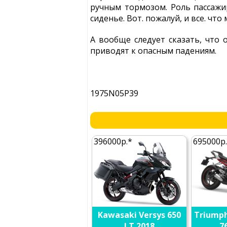
ручным тормозом. Роль пассажир
сиденье. Вот. пожалуй, и все. что
А вообще следует сказать, что 
приводят к опасным падениям.
1975N05P39
396000р.*
695000р
Kawasaki Versys 650
Triumph
LT 2018
7