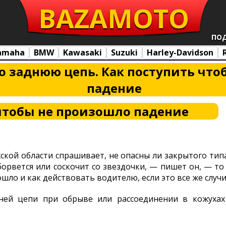
BAZA
MOTO
ПО
amaha
BMW
Kawasaki
Suzuki
Harley-Davidson
о заднюю цепь. Как поступить чт
падение
чтобы не произошло падение
ской области спрашивает, не опасны ли закрытого тип
борвется или соскочит со звездочки, — пишет он, — то
ошло и как действовать водителю, если это все же случ
ней цепи при обрыве или рассоединении в кожухах