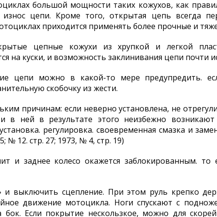
иклах большой мощности таких кожухов, как правило,
 износ цепи. Кроме того, открытая цепь всегда пер
мотоциклах приходится применять более прочные и тяж
рытые цепные кожухи из хрупкой и легкой плас
я на куски, и возможность заклинивания цепи почти и
ние цепи можно в какой-то мере предупредить. ес
нительную скобочку из жести.
ким причинам: если неверно установлена, не отрегули
и в ней в результате этого неизбежно возникают
установка. регулировка. своевременная смазка и замен
; № 12. стр. 27; 1973, № 4, стр. 19)
нит и заднее колесо окажется заблокированным. то 
» и выключить сцепление. При этом руль крепко держ
йное движение мотоцикла. Ноги спускают с подножек
 бок. Если покрытие нескользкое, можно для скорей