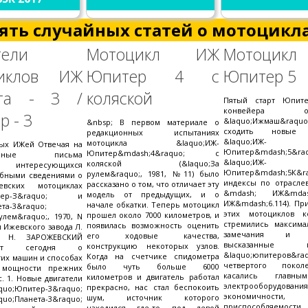
ять случайных статей о мотоцикла
тели
Мотоцикл ИЖ
Мотоцик
циклов ИЖ
Юпитер 4 с
Юпитер 5
ета - 3 /
коляской
Пятый старт Юпите
конвейера объ
 - 3
&laquo;Ижмаш&raq
&nbsp; В первом материале о
сходить новые 
редакционных испытаниях
&laquo;ИЖ-
мотоцикла &laquo;ИЖ-
ых ИЖей Отвечая на
Юпитер&mdash;5
Юпитер&mdash;4&raquo; с
сленные письма
&laquo;ИЖ-
коляской (&laquo;За
, интересующихся
Юпитер&mdash;5К&
рулем&raquo;, 1981, №11) было
обными сведениями о
индексы по отрасле
рассказано о том, что отличает эту
вских мотоциклах
&mdash; ИЖ&mdas
модель от предыдущих, и о
итер-З&raquo; и
ИЖ&mdash;6.114). Пр
начале обкатки. Теперь мотоцикл
ета-3&raquo;
этих мотоциклов к
прошел около 7000 километров, и
улем&raquo;, 1970, N
стремились максима
появилась возможность оценить
и Ижевского завода Л.
замечания и по
его ходовые качества,
 Н. ЗАРОЖЕВСКИЙ
высказанные вл
конструкцию некоторых узлов.
вают сегодня о
&laquo;юпитеров&raq
Когда на счетчике спидометра
тих машин и способах
четвертого поко
было чуть больше 6000
 мощности прежних
касались главны
километров и двигатель работал
. 1. Новые двигатели
электрооборудования
прекрасно, нас стал беспокоить
o;Юпитер-3&raquo;
экономичности,
шум, источник которого
aquo;Планета-3&raquo;
приспособляемости 
находился где-то под левой