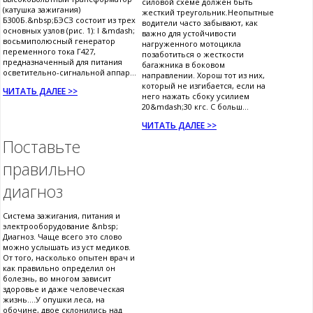
силовой схеме должен быть
(катушка зажигания)
жесткий треугольник.Неопытные
Б300Б.&nbsp;БЭСЗ состоит из трех
водители часто забывают, как
основных узлов (рис. 1): I &mdash;
важно для устойчивости
восьмиполюсный генератор
нагруженного мотоцикла
переменного тока Г427,
позаботиться о жесткости
предназначенный для питания
багажника в боковом
осветительно-сигнальной аппар...
направлении. Хорош тот из них,
который не изгибается, если на
ЧИТАТЬ ДАЛЕЕ >>
него нажать сбоку усилием
20&mdash;30 кгс. С больш...
ЧИТАТЬ ДАЛЕЕ >>
Поставьте
правильно
диагноз
Система зажигания, питания и
электрооборудование &nbsp;
Диагноз. Чаще всего это слово
можно услышать из уст медиков.
От того, насколько опытен врач и
как правильно определил он
болезнь, во многом зависит
здоровье и даже человеческая
жизнь....У опушки леса, на
обочине, двое склонились над