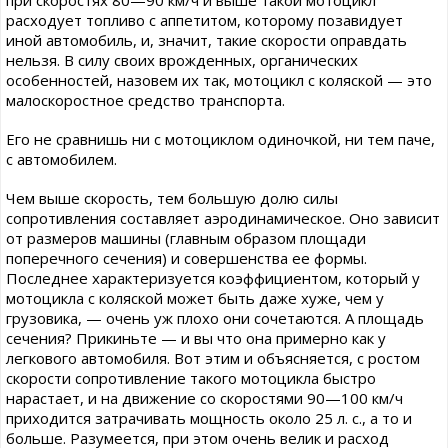
расходует топливо с аппетитом, которому позавидует
иной автомобиль, и, значит, такие скорости оправдать
нельзя. В силу своих врожденных, органических
особенностей, назовем их так, мотоцикл с коляской — это
малоскоростное средство транспорта.
Его не сравнишь ни с мотоциклом одиночкой, ни тем паче,
с автомобилем.
Чем выше скорость, тем большую долю силы
сопротивления составляет аэродинамическое. Оно зависит
от размеров машины (главным образом площади
поперечного сечения) и совершенства ее формы.
Последнее характеризуется коэффициентом, который у
мотоцикла с коляской может быть даже хуже, чем у
грузовика, — очень уж плохо они сочетаются. А площадь
сечения? Прикиньте — и вы что она примерно как у
легкового автомобиля. Вот этим и объясняется, с ростом
скорости сопротивление такого мотоцикла быстро
нарастает, и на движение со скоростями 90—100 км/ч
приходится затрачивать мощность около 25 л. с., а то и
больше. Разумеется, при этом очень велик и расход