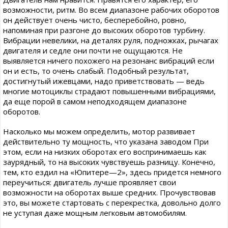
возможности, ритм. Во всем диапазоне рабочих оборотов
он действует очень чисто, бесперебойно, ровно,
напоминая при разгоне до высоких оборотов турбину.
Вибрации невелики, на деталях руля, подножках, рычагах
двигателя и седле они почти не ощущаются. Не
выявляется ничего похожего на резонанс вибраций если
он и есть, то очень слабый. Подобный результат,
достигнутый ижевцами, надо приветствовать — ведь
многие мотоциклы страдают повышенными вибрациями,
да еще порой в самом неподходящем диапазоне
оборотов.
Насколько мы можем определить, мотор развивает
действительно ту мощность, что указана заводом При
этом, если на низких оборотах его воспринимаешь как
заурядный, то на высоких чувствуешь разницу. Конечно,
тем, кто ездил на «Юпитере—2», здесь придется немного
переучиться: двигатель лучше проявляет свои
возможности на оборотах выше средних. Прочувствовав
это, вы можете стартовать с перекрестка, довольно долго
не уступая даже мощным легковым автомобилям.