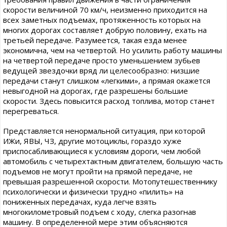
скорости величиной 70 км/ч, неизменно приходится на
всех заметных подъемах, протяженность которых на
многих дорогах составляет добрую половину, ехать на
третьей передаче. Разумеется, такая езда менее
экономична, чем на четвертой. Но усилить работу машины
на четвертой передаче просто уменьшением зубьев
ведущей звездочки вряд ли целесообразно: низшие
передачи станут слишком «легкими», а прямая окажется
невыгодной на дорогах, где разрешены большие
скорости. Здесь повысится расход топлива, мотор станет
перегреваться.
Представляется ненормальной ситуация, при которой
ИЖи, ЯВЫ, ЧЗ, другие мотоциклы, гораздо хуже
приспосабливающиеся к условиям дороги, чем любой
автомобиль с четырехтактным двигателем, большую часть
подъемов не могут пройти на прямой передаче, не
превышая разрешенной скорости. Мотопутешественнику
психологически и физически трудно «пилить» на
пониженных передачах, куда легче взять
многокилометровый подъем с ходу, слегка разогнав
машину. В определенной мере этим объясняются