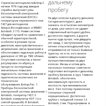
дальнему
Страничка мотоциклиста&nbsp;С
начала 1976 года ряд заводов
пробегу
серийно выпускает узлы
бесконтактной электронной
системы зажигания (БЭСЗ) с
На двух колесах в дорогу дальнюю
генератором переменного тока
Сегодня мототурист, даже
Г427 для мотоциклов
окажись он в тысячах километров
&laquo;Восход&raquo; и ММВЗ
от дома, уже никого не удивит:
&mdash; 3.115. Новая система
современный мотоцикл удобен,
обладает лучшей по сравнению с
достаточно надежен, а дороги
обычной характеристикой,
нынче куда лучше, чем двадцать
особенно в режиме пуска
лет назад. С наступлением поры
двигателя, малочувствительна к
летних отпусков в дальний путь
загрязнению свечи зажигания и
отправляются не только бывалые
обеспечивает надежную работу в
туристы, но и те, кого можно
диапазоне от 300 до 7500 об/мин.
назвать новопосвященными
Отсутствие контактов, а также
путешественниками на двух
регулировок по абрису в
колесах. Им мы и хотим дать
процессе эксплуатации
несколько полезных советов по
значительно повысило
подготовке мотоцикла к дальнему
надежность системы зажигания и
пробегу.Багажник и груз. Главное
практически исключило ее
&mdash; обеспечить
техническое
максимальную прочность и
обслуживание.&nbsp;Рис. 1.
жесткость при минимальном
Приборы бесконтактной
весе. Уже поэтому применение
электронной системы зажигания: I
сплошных стержней
&mdash; генератор Г427; II
нерационально. Достаточно
&mdash; коммутатор НЭТ-1 (со
трубки с толщиной стенки 1,5
снятой крышкой); III &mdash;
&mdash; 2 мм. Подчеркиваем: в
высоковольтный трансформатор