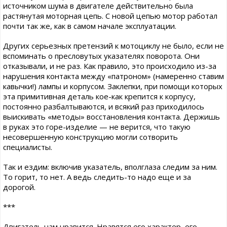
источником шума в двигателе действительно была
растянутая моторная цепь. С новой цепью мотор работал
почти так же, как в самом начале эксплуатации.
Других серьезных претензий к мотоциклу не было, если не
вспоминать о пресловутых указателях поворота. Они
отказывали, и не раз. Как правило, это происходило из-за
нарушения контакта между «патроном» (намеренно ставим
кавычки!) лампы и корпусом. Заклепки, при помощи которых
эта примитивная деталь кое-как крепится к корпусу,
постоянно разбалтываются, и всякий раз приходилось
выискивать «методы» восстановления контакта. Держишь
в руках это горе-изделие — не верится, что такую
несовершенную конструкцию могли сотворить
специалисты.
Так и ездим: включив указатель, вполглаза следим за ним.
То горит, то нет. А ведь следить-то надо еще и за
дорогой.
***
Двигатель нам нравится. Нравятся его характер, его