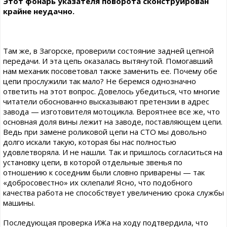
Этот фонарь указателя поворота сконструирован
крайне неудачно.
Там же, в Загорске, проверили состояние задней цепной
передачи. И эта цепь оказалась вытянутой. Помогавший
нам механик посоветовал также заменить ее. Почему обе
цепи прослужили так мало? Не беремся однозначно
ответить на этот вопрос. Довелось убедиться, что многие
читатели обоснованно высказывают претензии в адрес
завода — изготовителя мотоцикла. Вероятнее все же, что
основная доля вины лежит на заводе, поставляющем цепи.
Ведь при замене роликовой цепи на СТО мы довольно
долго искали такую, которая бы нас полностью
удовлетворяла. И не нашли. Так и пришлось согласиться на
установку цепи, в которой отдельные звенья по
отношению к соседним были словно приварены — так
«добросовестно» их склепали! Ясно, что подобного
качества работа не способствует увеличению срока службы
машины.
Последующая проверка ИЖа на ходу подтвердила, что