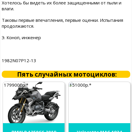
Хотелось бы видеть их более защищенными от пыли и
влаги.
Таковы первые впечатления, первые оценки. Испытания
продолжаются.
Э. Коноп, инженер
1982N07P12-13
Пять случайных мотоциклов:
1799000р.*
151000р.*
BMW R 1250GS 2019
Velocette MAC 1934