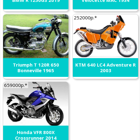
252000р.*
Triumph T 120R 650
KTM 640 LC4 Adventure R
Bonneville 1965
2003
659000р.*
Honda VFR 800X
Crossrunner 2014