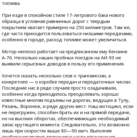
топлива.
При езде в спокойном стиле 17-литрового бака нового
образца в условная равнинных дорог с твердым
покрытием хватает примерно на 250 километров. Там же,
где часто приходится пользоваться низшими передачами,
особенно в городе, расход топливе может увеличиться.
Мотор неплохо работает на предписанном ему бензине
А-76. Несколько наших пробных поездок на АИ-93 не
выявили серьезных доводов в пользу его применения.
Хочется сказать несколько слов о трансмиссии, а
конкретнее — о коробке передач и передаточных числах.
Последние нас в ряде случаев просто озадачивали,
особенно когда приходилось преодолевать хорошо
известные многим подъемы на дорогах, ведущих в Тулу,
Рязань, Воронеж, и ряде других мест. Наш мотоцикл, если
не перегружен, способен брать их и на прямой передаче,
но на высоких оборотах, обеспечивающих необходимый
запас крутящего момента. Следовательно, это возможно
лишь при скоростях выше 80—90 км/ч. Выполняя
требования правил движения в части ограничения