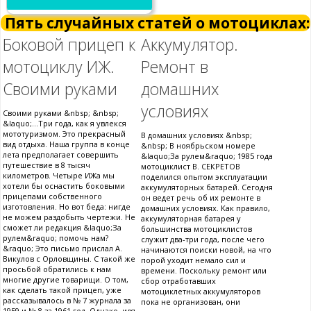
Пять случайных статей о мотоциклах:
Боковой прицеп к
Аккумулятор.
мотоциклу ИЖ.
Ремонт в
Своими руками
домашних
условиях
Своими руками &nbsp; &nbsp;
&laquo;...Три года, как я увлекся
мототуризмом. Это прекрасный
В домашних условиях &nbsp;
вид отдыха. Наша группа в конце
&nbsp; В ноябрьском номере
лета предполагает совершить
&laquo;За рулем&raquo; 1985 года
путешествие в 8 тысяч
мотоциклист В. СЕКРЕТОВ
километров. Четыре ИЖа мы
поделился опытом эксплуатации
хотели бы оснастить боковыми
аккумуляторных батарей. Сегодня
прицепами собственного
он ведет речь об их ремонте в
изготовления. Но вот беда: нигде
домашних условиях. Как правило,
не можем раздобыть чертежи. Не
аккумуляторная батарея у
сможет ли редакция &laquo;За
большинства мотоциклистов
рулем&raquo; помочь нам?
служит два-три года, после чего
&raquo; Это письмо прислал А.
начинаются поиски новой, на что
Викулов с Орловщины. С такой же
порой уходит немало сил и
просьбой обратились к нам
времени. Поскольку ремонт или
многие другие товарищи. О том,
сбор отработавших
как сделать такой прицеп, уже
мотоциклетных аккумуляторов
рассказывалось в № 7 журнала за
пока не организован, они
1959 и № 8 за 1961 год. Однако, идя