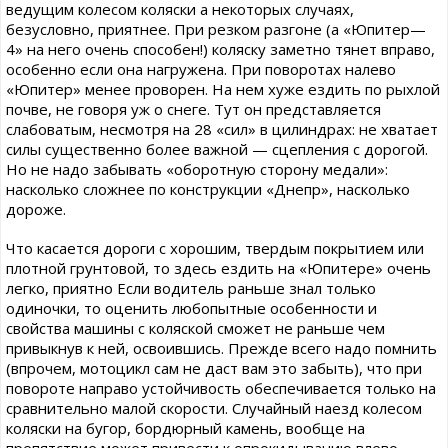
ведущим колесом коляски а некоторых случаях,
безусловно, приятнее. При резком разгоне (а «Юпитер—
4» на него очень способен!) коляску заметно тянет вправо,
особенно если она нагружена. При поворотах налево
«Юпитер» менее проворен. На нем хуже ездить по рыхлой
почве, не говоря уж о снеге. Тут он представляется
слабоватым, несмотря на 28 «сил» в цилиндрах: не хватает
силы существенно более важной — сцепления с дорогой.
Но не надо забывать «оборотную сторону медали»:
насколько сложнее по конструкции «Днепр», насколько
дороже.
Что касается дороги с хорошим, твердым покрытием или
плотной грунтовой, то здесь ездить на «Юпитере» очень
легко, приятно Если водитель раньше знал только
одиночки, то оценить любопытные особенности и
свойства машины с коляской сможет не раньше чем
привыкнув к ней, освоившись. Прежде всего надо помнить
(впрочем, мотоцикл сам не даст вам это забыть), что при
повороте направо устойчивость обеспечивается только на
сравнительно малой скорости. Случайный наезд колесом
коляски на бугор, бордюрный камень, вообще на
препятствие может привести к опрокидыванию влево.