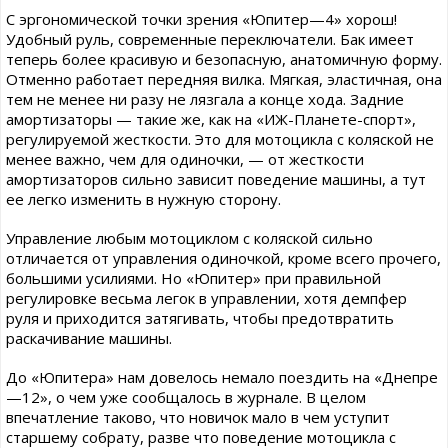
С эргономической точки зрения «Юпитер—4» хорош!
Удобный руль, современные переключатели. Бак имеет
теперь более красивую и безопасную, анатомичную форму.
Отменно работает передняя вилка. Мягкая, эластичная, она
тем не менее ни разу не лязгала а конце хода. Задние
амортизаторы — такие же, как на «ИЖ-Планете-спорт»,
регулируемой жесткости. Это для мотоцикла с коляской не
менее важно, чем для одиночки, — от жесткости
амортизаторов сильно зависит поведение машины, а тут
ее легко изменить в нужную сторону.
Управление любым мотоциклом с коляской сильно
отличается от управления одиночкой, кроме всего прочего,
большими усилиями. Но «Юпитер» при правильной
регулировке весьма легок в управлении, хотя демпфер
руля и приходится затягивать, чтобы предотвратить
раскачивание машины.
До «Юпитера» нам довелось немало поездить на «Днепре
—12», о чем уже сообщалось в журнале. В целом
впечатление таково, что новичок мало в чем уступит
старшему собрату, разве что поведение мотоцикла с