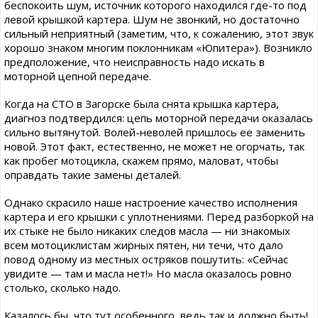
беспокоить шум, источник которого находился где-то под
левой крышкой картера. Шум не звонкий, но достаточно
сильный неприятный (заметим, что, к сожалению, этот звук
хорошо знаком многим поклонникам «Юпитера»). Возникло
предположение, что неисправность надо искать в
моторной цепной передаче.
Когда на СТО в Загорске была снята крышка картера,
диагноз подтвердился: цепь моторной передачи оказалась
сильно вытянутой. Волей-неволей пришлось ее заменить
новой. Этот факт, естественно, не может не огорчать, так
как пробег мотоцикла, скажем прямо, маловат, чтобы
оправдать такие замены деталей.
Однако скрасило наше настроение качество исполнения
картера и его крышки с уплотнениями. Перед разборкой на
их стыке не было никаких следов масла — ни знакомых
всем мотоциклистам жирных пятен, ни течи, что дало
повод одному из местных остряков пошутить: «Сейчас
увидите — там и масла нет!» Но масла оказалось ровно
столько, сколько надо.
Казалось бы, что тут особенного, ведь так и должно быть!