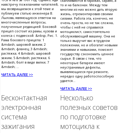
скапливаются в гаражах, сараях, а
навстречу пожеланиям читателей,
то и на балконах. Между тем
мы возвращаемся к этой теме и
многим из них можно дать вторую
публикуем статью инженера В.
жизнь, отремонтировав своими
Лылова, являющуюся ответом на
силами. Работа эта, конечно, не
многочисленные вопросы,
очень проста, но не так сложна,
полученные редакцией. Боковой
чтобы с ней не справился
прицеп состоит из рамы, кузова и
мотоциклист, самостоятельно
колеса с подвеской. &nbsp; Рис. 1.
обслуживающий машину. Она не
Рама бокового прицепа: 1
только выручит вас в трудном
&mdash; шаровой зажим; 2
положении, но и обогатит новыми
&mdash; фланец; 3 &mdash;
знаниями и навыками, поможет
растяжка; 4 &mdash; шаровой
государству сэкономить ценное
зажим; 5 &mdash; растяжка; 6
сырье. В связи с тем, что
&mdash; болт в виде вилки; 7
некоторые батареи имеют
&mdash; ...
неустранимые дефекты,
выявляющиеся при ремонте,
ЧИТАТЬ ДАЛЕЕ >>
нередко одну работоспособную
удается...
ЧИТАТЬ ДАЛЕЕ >>
Бесконтактная
Несколько
электронная
полезных советов
система
по подготовке
зажигания
мотоцикла к