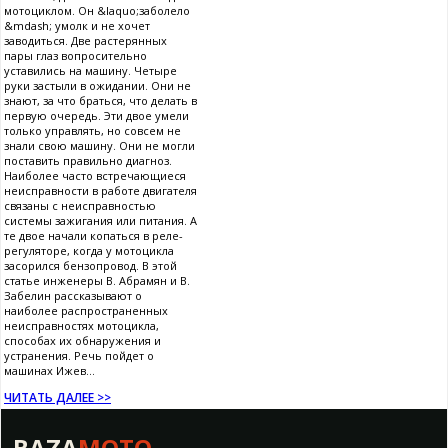
мотоциклом. Он &laquo;заболело
&mdash; умолк и не хочет
заводиться. Две растерянных
пары глаз вопросительно
уставились на машину. Четыре
руки застыли в ожидании. Они не
знают, за что браться, что делать в
первую очередь. Эти двое умели
только управлять, но совсем не
знали свою машину. Они не могли
поставить правильно диагноз.
Наиболее часто встречающиеся
неисправности в работе двигателя
связаны с неисправностью
системы зажигания или питания. А
те двое начали копаться в реле-
регуляторе, когда у мотоцикла
засорился бензопровод. В этой
статье инженеры В. Абрамян и В.
Забелин рассказывают о
наиболее распространенных
неисправностях мотоцикла,
способах их обнаружения и
устранения. Речь пойдет о
машинах Ижев...
ЧИТАТЬ ДАЛЕЕ >>
BAZA
MOTO