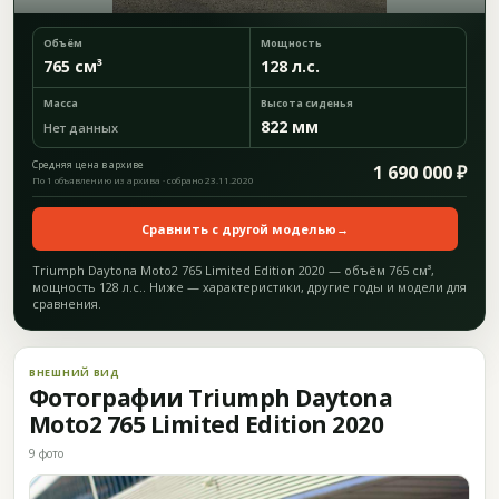
Объём
Мощность
765 см³
128 л.с.
Масса
Высота сиденья
822 мм
Нет данных
Средняя цена в архиве
1 690 000 ₽
По 1 объявлению из архива · собрано 23.11.2020
Сравнить с другой моделью
→
Triumph Daytona Moto2 765 Limited Edition 2020 — объём 765 см³,
мощность 128 л.с.. Ниже — характеристики, другие годы и модели для
сравнения.
ВНЕШНИЙ ВИД
Фотографии Triumph Daytona
Moto2 765 Limited Edition 2020
9 фото