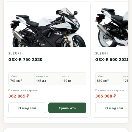
SUZUKI
SUZUKI
GSX-R 750 2020
GSX-R 600 2020
Объём
Мощность
Масса
Объём
Мощно
749 см³
148 л.с.
190 кг
599 см³
125 л.
Средняя цена в архиве
Средняя цена в архиве
362 869 ₽
365 988 ₽
О модели
Сравнить
О модели