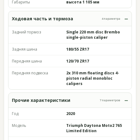
Габариты
высота 1 105 мм
Ходовая часть и тормоза
4 параметра
Задний тормоз
Single 220 mm disc Brembo
single-piston caliper
Задняя шина
180/55 ZR17
Передняя шина
120/70 ZR17
Передняя подвеска
2x 310 mm floating discs 4-
piston radial monobloc
calipers
Прочие характеристики
7 параметров
Год
2020
Модель
Triumph Daytona Moto2 765
Limited Edition