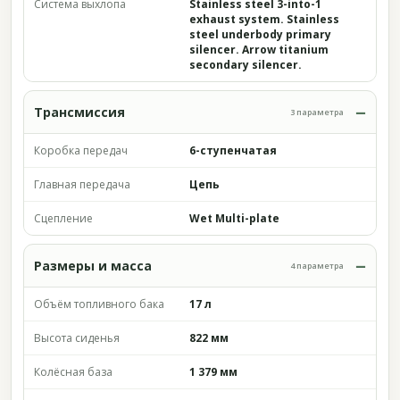
Система выхлопа
Stainless steel 3-into-1
exhaust system. Stainless
steel underbody primary
silencer. Arrow titanium
secondary silencer.
Трансмиссия
3 параметра
Коробка передач
6-ступенчатая
Главная передача
Цепь
Сцепление
Wet Multi-plate
Размеры и масса
4 параметра
Объём топливного бака
17 л
Высота сиденья
822 мм
Колёсная база
1 379 мм