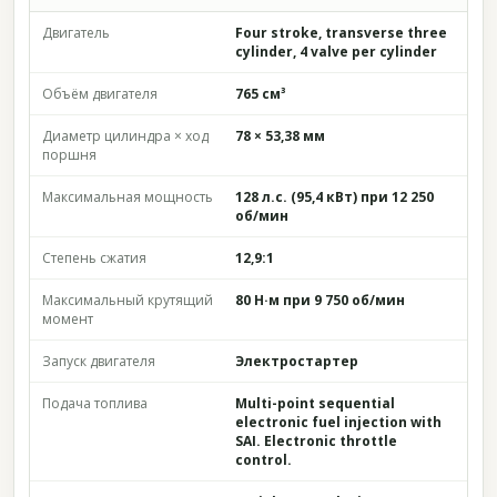
Двигатель
Four stroke, transverse three
cylinder, 4 valve per cylinder
Объём двигателя
765 см³
Диаметр цилиндра × ход
78 × 53,38 мм
поршня
Максимальная мощность
128 л.с. (95,4 кВт) при 12 250
об/мин
Степень сжатия
12,9:1
Максимальный крутящий
80 Н·м при 9 750 об/мин
момент
Запуск двигателя
Электростартер
Подача топлива
Multi-point sequential
electronic fuel injection with
SAI. Electronic throttle
control.