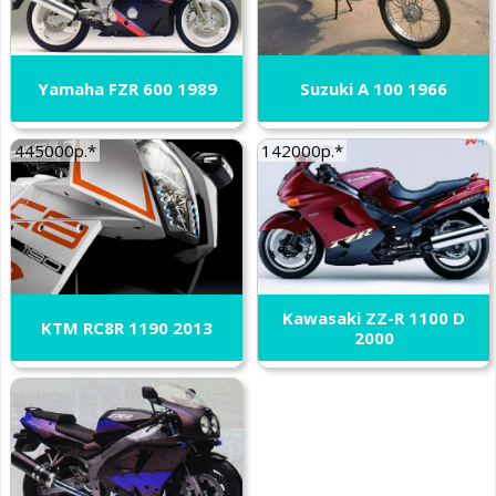
Yamaha FZR 600 1989
Suzuki A 100 1966
445000р.*
142000р.*
Kawasaki ZZ-R 1100 D
KTM RC8R 1190 2013
2000