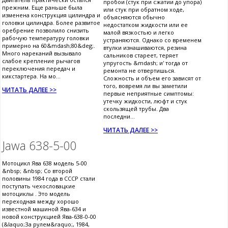
пробои (стук при сжатии до упора)
прежним. Еще раньше была
или стук при обратном ходе,
изменена конструкция цилиндра и
объясняются обычно
головки цилиндра. Более развитое
недостатком жидкости или ее
оребрение позволило снизить
малой вязкостью и легко
рабочую температуру головки
устраняются. Однако со временем
примерно на 60&mdash;80&deg;.
втулки изнашиваются, резина
Много нареканий вызывало
сальников стареет, теряет
слабое крепление рычагов
упругость &mdash; и' тогда от
переключения передач и
ремонта не отвертишься.
кикстартера. На мо...
Сложность и объем его зависят от
того, вовремя ли вы заметили
ЧИТАТЬ ДАЛЕЕ >>
первые неприятные симптомы:
утечку жидкости, люфт и стук
скользящей трубы. Два
последни...
ЧИТАТЬ ДАЛЕЕ >>
Jawa 638-5-00
Мотоцикл Ява 638 модель 5-00
&nbsp; &nbsp; Со второй
половины 1984 года в СССР стали
поступать чехословацкие
мотоциклы . Это модель
переходная между хорошо
известной машиной Ява-634 и
новой конструкцией Ява-638-0-00
(&laquo;За рулем&raquo;, 1984,