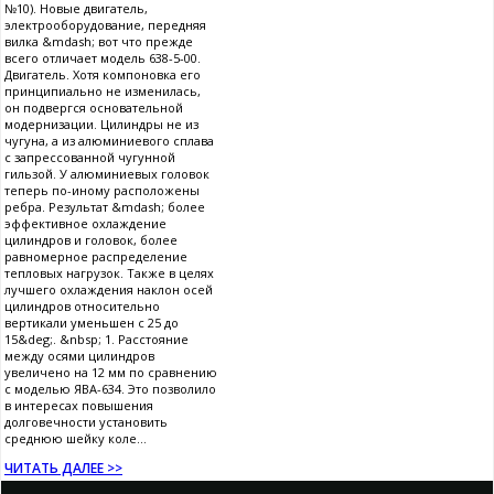
№10). Новые двигатель,
электрооборудование, передняя
вилка &mdash; вот что прежде
всего отличает модель 638-5-00.
Двигатель. Хотя компоновка его
принципиально не изменилась,
он подвергся основательной
модернизации. Цилиндры не из
чугуна, а из алюминиевого сплава
с запрессованной чугунной
гильзой. У алюминиевых головок
теперь по-иному расположены
ребра. Результат &mdash; более
эффективное охлаждение
цилиндров и головок, более
равномерное распределение
тепловых нагрузок. Также в целях
лучшего охлаждения наклон осей
цилиндров относительно
вертикали уменьшен с 25 до
15&deg;. &nbsp; 1. Расстояние
между осями цилиндров
увеличено на 12 мм по сравнению
с моделью ЯВА-634. Это позволило
в интересах повышения
долговечности установить
среднюю шейку коле...
ЧИТАТЬ ДАЛЕЕ >>