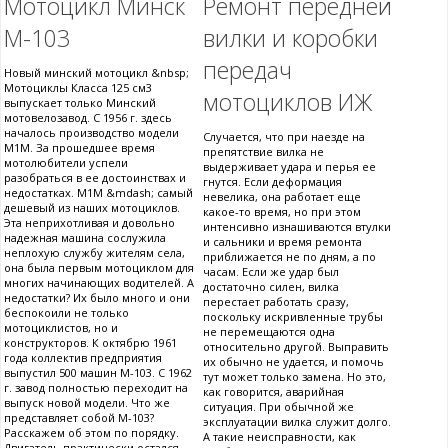
Мотоцикл Минск
Ремонт передней
М-103
вилки и коробки
передач
Новый минский мотоцикл &nbsp;
Мотоциклы Класса 125 см3
мотоциклов ИЖ
выпускает только Минский
мотовелозавод. С 1956 г. здесь
началось производство модели
Случается, что при наезде на
М1М. За прошедшее время
препятствие вилка не
мотолюбители успели
выдерживает удара и перья ее
разобраться в ее достоинствах и
гнутся. Если деформация
недостатках. М1М &mdash; самый
невелика, она работает еще
дешевый из наших мотоциклов.
какое-то время, но при этом
Эта неприхотливая и довольно
интенсивно изнашиваются втулки
надежная машина сослужила
и сальники и время ремонта
неплохую службу жителям села,
приближается не по дням, а по
она была первым мотоциклом для
часам. Если же удар был
многих начинающих водителей. А
достаточно силен, вилка
недостатки? Их было много и они
перестает работать сразу,
беспокоили не только
поскольку искривленные трубы
мотоциклистов, но и
не перемещаются одна
конструкторов. К октябрю 1961
относительно другой. Выправить
года коллектив предприятия
их обычно не удается, и помочь
выпустил 500 машин М-103. С 1962
тут может только замена. Но это,
г. завод полностью переходит на
как говорится, аварийная
выпуск новой модели. Что же
ситуация. При обычной же
представляет собой М-103?
эксплуатации вилка служит долго.
Расскажем об этом по порядку.
А такие неисправности, как
Двигатель практически остался