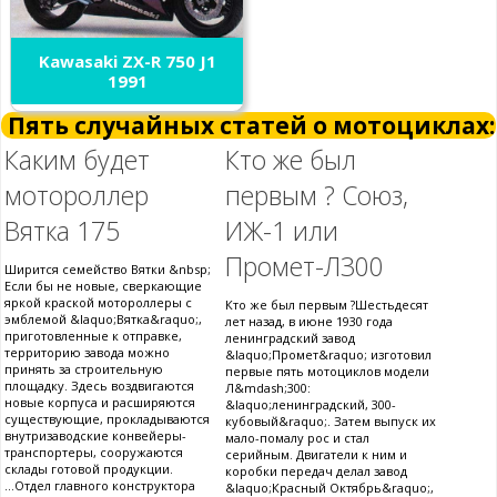
Kawasaki ZX-R 750 J1
1991
Пять случайных статей о мотоциклах:
Каким будет
Кто же был
мотороллер
первым ? Союз,
Вятка 175
ИЖ-1 или
Промет-Л300
Ширится семейство Вятки &nbsp;
Если бы не новые, сверкающие
яркой краской мотороллеры с
Кто же был первым ?Шестьдесят
эмблемой &laquo;Вятка&raquo;,
лет назад, в июне 1930 года
приготовленные к отправке,
ленинградский завод
территорию завода можно
&laquo;Промет&raquo; изготовил
принять за строительную
первые пять мотоциклов модели
площадку. Здесь воздвигаются
Л&mdash;300:
новые корпуса и расширяются
&laquo;ленинградский, 300-
существующие, прокладываются
кубовый&raquo;. Затем выпуск их
внутризаводские конвейеры-
мало-помалу рос и стал
транспортеры, сооружаются
серийным. Двигатели к ним и
склады готовой продукции.
коробки передач делал завод
...Отдел главного конструктора
&laquo;Красный Октябрь&raquo;,