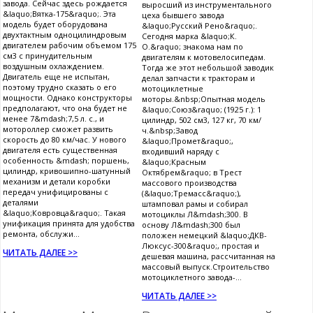
завода. Сейчас здесь рождается
выросший из инструментального
&laquo;Вятка-175&raquo;. Эта
цеха бывшего завода
модель будет оборудована
&laquo;Русский Рено&raquo;.
двухтактным одноцилиндровым
Сегодня марка &laquo;К.
двигателем рабочим объемом 175
О.&raquo; знакома нам по
см3 с принудительным
двигателям к мотовелосипедам.
воздушным охлаждением.
Тогда же этот небольшой заводик
Двигатель еще не испытан,
делал запчасти к тракторам и
поэтому трудно сказать о его
мотоциклетные
мощности. Однако конструкторы
моторы.&nbsp;Опытная модель
предполагают, что она будет не
&laquo;Союз&raquo; (1925 г.): 1
менее 7&mdash;7,5 л. c., и
цилиндр, 502 см3, 127 кг, 70 км/
мотороллер сможет развить
ч.&nbsp;Завод
скорость до 80 км/час. У нового
&laquo;Промет&raquo;,
двигателя есть существенная
входивший наряду с
особенность &mdash; поршень,
&laquo;Красным
цилиндр, кривошипно-шатунный
Октябрем&raquo; в Трест
механизм и детали коробки
массового производства
передач унифицированы с
(&laquo;Тремасс&raquo;),
деталями
штамповал рамы и собирал
&laquo;Ковровца&raquo;. Такая
мотоциклы Л&mdash;300. В
унификация принята для удобства
основу Л&mdash;300 был
ремонта, обслужи...
положен немецкий &laquo;ДКВ-
Люксус-300&raquo;, простая и
ЧИТАТЬ ДАЛЕЕ >>
дешевая машина, рассчитанная на
массовый выпуск.Строительство
мотоциклетного завода-...
ЧИТАТЬ ДАЛЕЕ >>