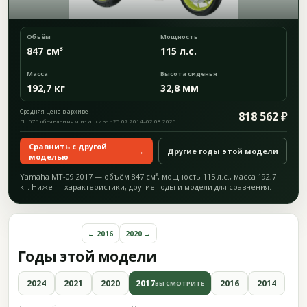
Объём
Мощность
847 см³
115 л.с.
Масса
Высота сиденья
192,7 кг
32,8 мм
Средняя цена в архиве
818 562 ₽
По 676 объявлениям из архива · 25.07.2014–02.08.2026
Сравнить с другой
→
Другие годы этой модели
моделью
Yamaha MT-09 2017 — объём 847 см³, мощность 115 л.с., масса 192,7
кг. Ниже — характеристики, другие годы и модели для сравнения.
← 2016
2020 →
Годы этой модели
2024
2021
2020
2017
2016
2014
ВЫ СМОТРИТЕ