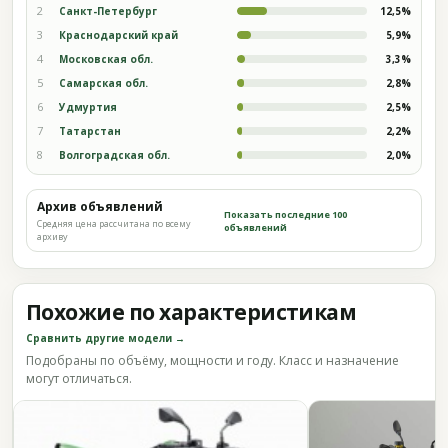
2
Санкт-Петербург
12,5%
3
Краснодарский край
5,9%
4
Московская обл.
3,3%
5
Самарская обл.
2,8%
6
Удмуртия
2,5%
7
Татарстан
2,2%
8
Волгоградская обл.
2,0%
Архив объявлений
Показать последние 100
Средняя цена рассчитана по всему
объявлений
архиву
Похожие по характеристикам
Сравнить другие модели →
Подобраны по объёму, мощности и году. Класс и назначение
могут отличаться.