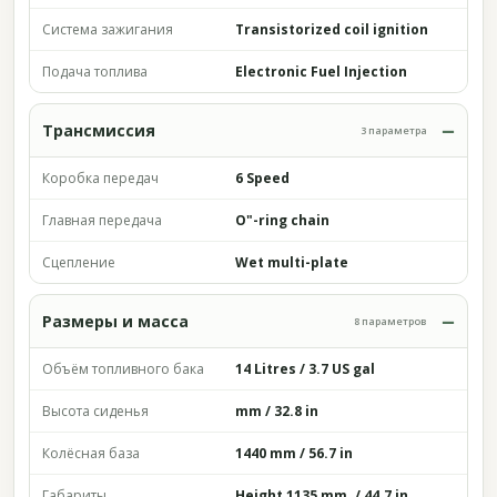
Система зажигания
Transistorized coil ignition
Подача топлива
Electronic Fuel Injection
Трансмиссия
3 параметра
Коробка передач
6 Speed
Главная передача
O"-ring chain
Сцепление
Wet multi-plate
Размеры и масса
8 параметров
Объём топливного бака
14 Litres / 3.7 US gal
Высота сиденья
mm / 32.8 in
Колёсная база
1440 mm / 56.7 in
Габариты
Height 1135 mm ./ 44.7 in