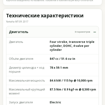
Карточки объединены по названию. Поколение и комплектация могут отличаться.
Технические характеристики
Yamaha MT-09 2017
Двигатель
8 параметров
Двигатель
Four stroke, transverse triple
cylinder, DOHC, 4 valve per
cylinder
Объём двигателя
847 cc / 51.6 cu-in
Диаметр цилиндра × ход
78 x 59.1 mm
поршня
Максимальная мощность
84.6 kW / 115 hp @ 10,000 rpm
Максимальный крутящий
87.5 Nm / 8.9 kgf-m @ 8,500 rpm
момент
Запуск двигателя
Electric