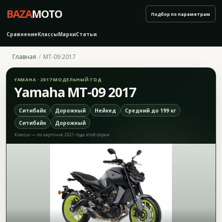
BAZA
MOTO
Подбор по параметрам
Сравнение
Классы
Марки
Статьи
Главная
MT-09 2017
YAMAHA · 2017 МОДЕЛЬНЫЙ ГОД
Yamaha MT-09 2017
Ситибайк
Дорожный
Нейкед
Средний до 199 кг
Ситибайк
Дорожный
Классы — по карточке 2021 года этой серии