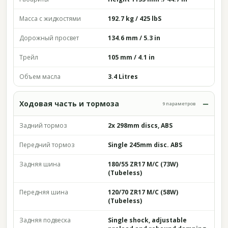
Масса с жидкостями
192.7 kg / 425 lbS
Дорожный просвет
134.6 mm / 5.3 in
Трейл
105 mm / 4.1 in
Объем масла
3.4 Litres
Ходовая часть и тормоза
9 параметров
Задний тормоз
2x 298mm discs, ABS
Передний тормоз
Single 245mm disc. ABS
Задняя шина
180/55 ZR17 M/C (73W)
(Tubeless)
Передняя шина
120/70 ZR17 M/C (58W)
(Tubeless)
Задняя подвеска
Single shock, adjustable