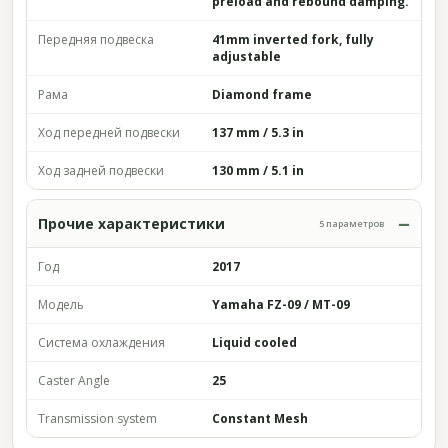
preload and rebound damping.
Передняя подвеска
41mm inverted fork, fully
adjustable
Рама
Diamond frame
Ход передней подвески
137 mm / 5.3 in
Ход задней подвески
130 mm / 5.1 in
Прочие характеристики
5 параметров
Год
2017
Модель
Yamaha FZ-09 / MT-09
Система охлаждения
Liquid cooled
Caster Angle
25
Transmission system
Constant Mesh