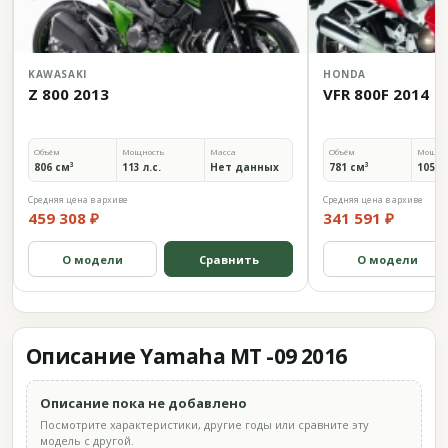
KAWASAKI
HONDA
Z 800 2013
VFR 800F 2014
Объём
Мощность
Масса
Объём
Мощно
806 см³
113 л.с.
Нет данных
781 см³
105,9 
Средняя цена в архиве
Средняя цена в архиве
459 308 ₽
341 591 ₽
О модели
Сравнить
О модели
Описание Yamaha MT -09 2016
Описание пока не добавлено
Посмотрите характеристики, другие годы или сравните эту
модель с другой.