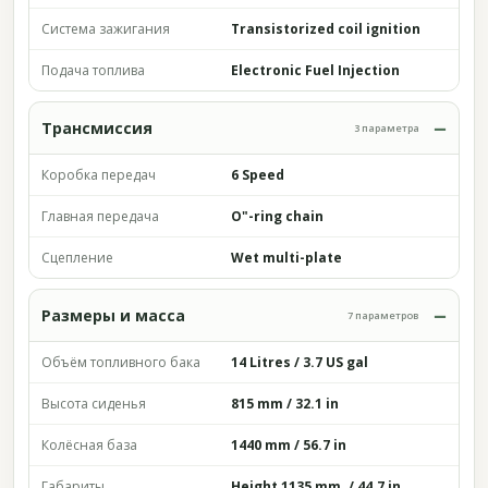
Система зажигания
Transistorized coil ignition
Подача топлива
Electronic Fuel Injection
Трансмиссия
3 параметра
Коробка передач
6 Speed
Главная передача
O"-ring chain
Сцепление
Wet multi-plate
Размеры и масса
7 параметров
Объём топливного бака
14 Litres / 3.7 US gal
Высота сиденья
815 mm / 32.1 in
Колёсная база
1440 mm / 56.7 in
Габариты
Height 1135 mm ./ 44.7 in