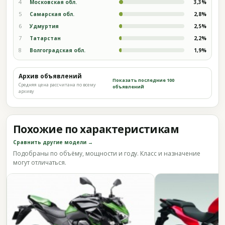
4
Московская обл.
3,3%
5
Самарская обл.
2,8%
6
Удмуртия
2,5%
7
Татарстан
2,2%
8
Волгоградская обл.
1,9%
Архив объявлений
Показать последние 100
Средняя цена рассчитана по всему
объявлений
архиву
Похожие по характеристикам
Сравнить другие модели →
Подобраны по объёму, мощности и году. Класс и назначение
могут отличаться.