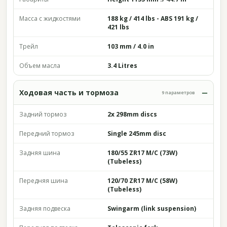
Масса с жидкостями
188 kg / 414 lbs - ABS 191 kg /
421 lbs
Трейл
103 mm / 4.0 in
Объем масла
3.4 Litres
Ходовая часть и тормоза
9 параметров
Задний тормоз
2x 298mm discs
Передний тормоз
Single 245mm disc
Задняя шина
180/55 ZR17 M/C (73W)
(Tubeless)
Передняя шина
120/70 ZR17 M/C (58W)
(Tubeless)
Задняя подвеска
Swingarm (link suspension)