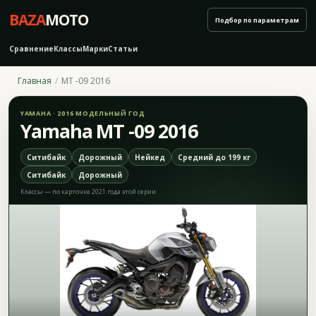
BAZA
MOTO
Подбор по параметрам
Сравнение
Классы
Марки
Статьи
Главная
MT -09 2016
YAMAHA · 2016 МОДЕЛЬНЫЙ ГОД
Yamaha MT -09 2016
Ситибайк
Дорожный
Нейкед
Средний до 199 кг
Ситибайк
Дорожный
Классы — по карточке 2021 года этой серии