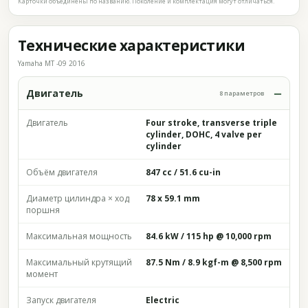
Карточки объединены по названию. Поколение и комплектация могут отличаться.
Технические характеристики
Yamaha MT -09 2016
Двигатель
8 параметров
Двигатель
Four stroke, transverse triple
cylinder, DOHC, 4 valve per
cylinder
Объём двигателя
847 cc / 51.6 cu-in
Диаметр цилиндра × ход
78 x 59.1 mm
поршня
Максимальная мощность
84.6 kW / 115 hp @ 10,000 rpm
Максимальный крутящий
87.5 Nm / 8.9 kgf-m @ 8,500 rpm
момент
Запуск двигателя
Electric