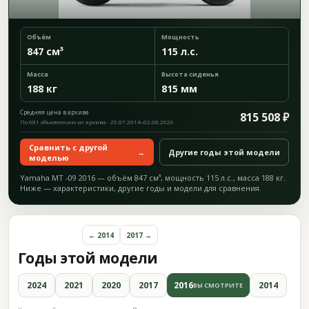
Объём
Мощность
847 см³
115 л.с.
Масса
Высота сиденья
188 кг
815 мм
Средняя цена в архиве
815 508 ₽
По 681 объявлению из архива · 25.07.2014–02.08.2026
Сравнить с другой
→
Другие годы этой модели
моделью
Yamaha MT -09 2016 — объём 847 см³, мощность 115 л.с., масса 188 кг.
Ниже — характеристики, другие годы и модели для сравнения.
← 2014
2017 →
Годы этой модели
2024
2021
2020
2017
2016
2014
ВЫ СМОТРИТЕ