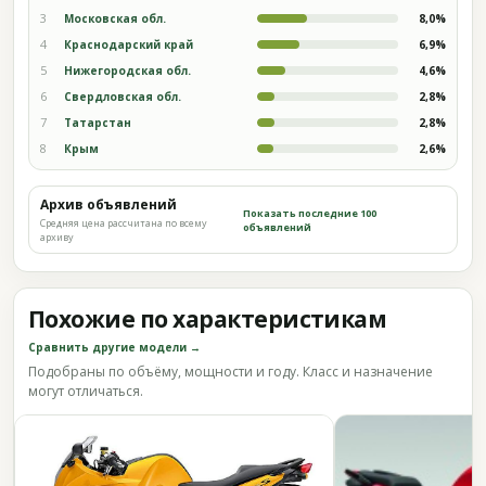
3
Московская обл.
8,0%
4
Краснодарский край
6,9%
5
Нижегородская обл.
4,6%
6
Свердловская обл.
2,8%
7
Татарстан
2,8%
8
Крым
2,6%
Архив объявлений
Показать последние 100
Средняя цена рассчитана по всему
объявлений
архиву
Похожие по характеристикам
Сравнить другие модели →
Подобраны по объёму, мощности и году. Класс и назначение
могут отличаться.