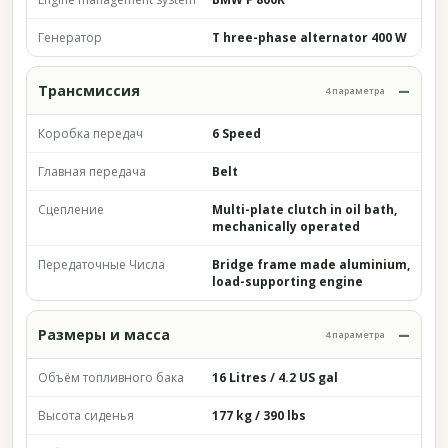
Генератор
T hree-phase alternator 400 W
Трансмиссия
4 параметра
Коробка передач
6 Speed
Главная передача
Belt
Сцепление
Multi-plate clutch in oil bath,
mechanically operated
Передаточные Числа
Bridge frame made aluminium,
load-supporting engine
Размеры и масса
4 параметра
Объём топливного бака
16 Litres / 4.2 US gal
Высота сиденья
177 kg / 390 lbs