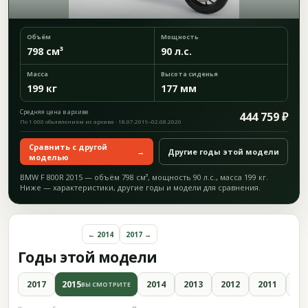
Объём
Мощность
798 см³
90 л.с.
Масса
Высота сиденья
199 кг
177 мм
Средняя цена в архиве
444 759 ₽
По 1 000 объявлениям из архива · 18.07.2019–02.08.2026
Сравнить с другой
→
Другие годы этой модели
моделью
BMW F 800R 2015 — объём 798 см³, мощность 90 л.с., масса 199 кг.
Ниже — характеристики, другие годы и модели для сравнения.
← 2014
2017 →
Годы этой модели
2017
2015
2014
2013
2012
2011
20
ВЫ СМОТРИТЕ