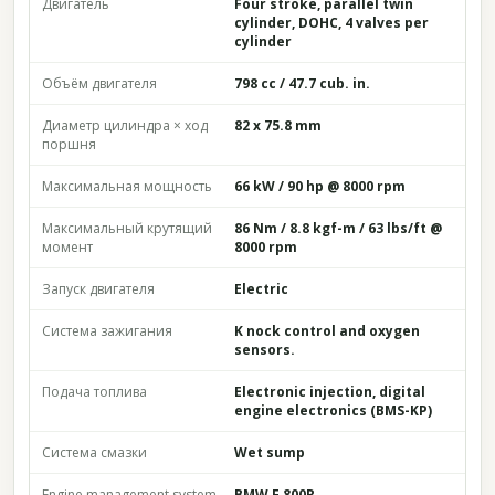
Двигатель
Four stroke, parallel twin
cylinder, DOHC, 4 valves per
cylinder
Объём двигателя
798 cc / 47.7 cub. in.
Диаметр цилиндра × ход
82 x 75.8 mm
поршня
Максимальная мощность
66 kW / 90 hp @ 8000 rpm
Максимальный крутящий
86 Nm / 8.8 kgf-m / 63 lbs/ft @
момент
8000 rpm
Запуск двигателя
Electric
Система зажигания
K nock control and oxygen
sensors.
Подача топлива
Electronic injection, digital
engine electronics (BMS-KP)
Система смазки
Wet sump
Engine management system
BMW F 800R