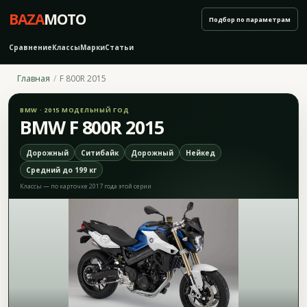
BAZA
MOTO
Подбор по параметрам
Сравнение
Классы
Марки
Статьи
Главная
F 800R 2015
BMW · 2015 МОДЕЛЬНЫЙ ГОД
BMW F 800R 2015
Дорожный
Ситибайк
Дорожный
Нейкед
Средний до 199 кг
Классы — по карточке 2017 года этой серии