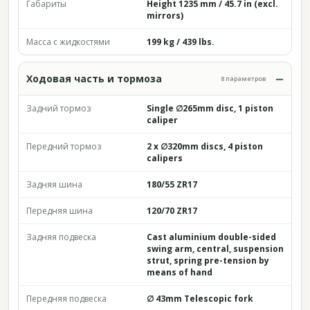
Габариты
Height 1235 mm / 45.7 in (excl.
mirrors)
Масса с жидкостями
199 kg / 439 lbs.
Ходовая часть и тормоза
8 параметров
Задний тормоз
Single ∅265mm disc, 1 piston
caliper
Передний тормоз
2 x ∅320mm discs, 4 piston
calipers
Задняя шина
180/55 ZR17
Передняя шина
120/70 ZR17
Задняя подвеска
Cast aluminium double-sided
swing arm, central, suspension
strut, spring pre-tension by
means of hand
Передняя подвеска
∅ 43mm Telescopic fork