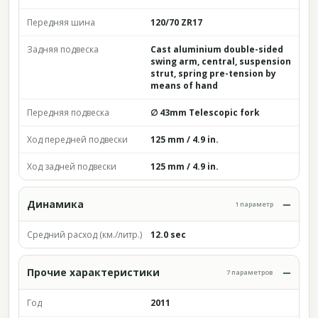
Передняя шина
120/70 ZR17
Задняя подвеска
Cast aluminium double-sided
swing arm, central, suspension
strut, spring pre-tension by
means of hand
Передняя подвеска
∅ 43mm Telescopic fork
Ход передней подвески
125 mm / 4.9 in.
Ход задней подвески
125 mm / 4.9 in.
Динамика
1 параметр
Средний расход (км./литр.)
12.0 sec
Прочие характеристики
7 параметров
Год
2011