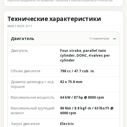
Карточки объединены по названию. Поколение и комплектация могут отличаться.
Технические характеристики
BMW F 800R 2011
Двигатель
11 параметров
Двигатель
Four stroke, parallel twin
cylinder, DOHC, 4 valves per
cylinder
Объём двигателя
798 cc / 47.7 cub. in.
Диаметр цилиндра × ход
82 x 75.8 mm
поршня
Максимальная мощность
64 kW / 87 hp @ 8000 rpm
Максимальный крутящий
86 Nm / 8.8 kgf-m / 63 lbs/ft @
момент
6000 rpm
Запуск двигателя
Electric