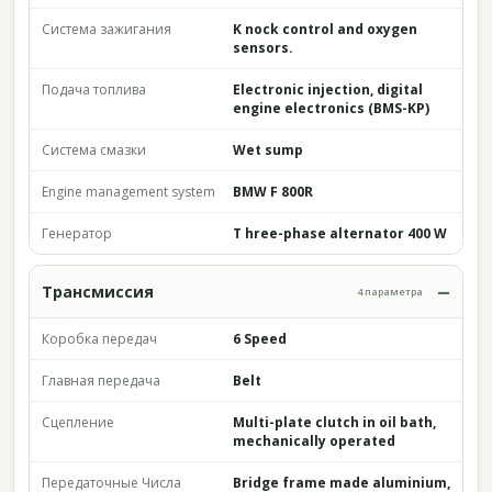
Система зажигания
K nock control and oxygen
sensors.
Подача топлива
Electronic injection, digital
engine electronics (BMS-KP)
Система смазки
Wet sump
Engine management system
BMW F 800R
Генератор
T hree-phase alternator 400 W
Трансмиссия
4 параметра
Коробка передач
6 Speed
Главная передача
Belt
Сцепление
Multi-plate clutch in oil bath,
mechanically operated
Передаточные Числа
Bridge frame made aluminium,