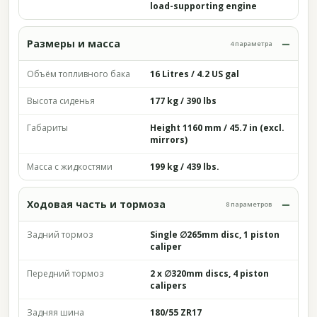
load-supporting engine
Размеры и масса
4 параметра
Объём топливного бака
16 Litres / 4.2 US gal
Высота сиденья
177 kg / 390 lbs
Габариты
Height 1160 mm / 45.7 in (excl.
mirrors)
Масса с жидкостями
199 kg / 439 lbs.
Ходовая часть и тормоза
8 параметров
Задний тормоз
Single ∅265mm disc, 1 piston
caliper
Передний тормоз
2 x ∅320mm discs, 4 piston
calipers
Задняя шина
180/55 ZR17