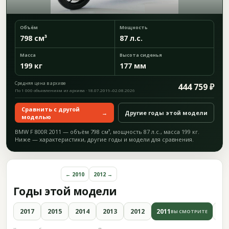
Объём
Мощность
798 см³
87 л.с.
Масса
Высота сиденья
199 кг
177 мм
Средняя цена в архиве
444 759 ₽
По 1 000 объявлениям из архива · 18.07.2019–02.08.2026
Сравнить с другой
→
Другие годы этой модели
моделью
BMW F 800R 2011 — объём 798 см³, мощность 87 л.с., масса 199 кг.
Ниже — характеристики, другие годы и модели для сравнения.
← 2010
2012 →
Годы этой модели
2017
2015
2014
2013
2012
2011
20
ВЫ СМОТРИТЕ