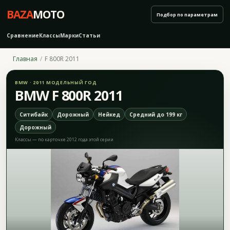
BAZA
MOTO
Подбор по параметрам
Сравнение
Классы
Марки
Статьи
Главная
F 800R 2011
BMW · 2011 МОДЕЛЬНЫЙ ГОД
BMW F 800R 2011
Ситибайк
Дорожный
Нейкед
Средний до 199 кг
Дорожный
Классы — по карточке 2012 года этой серии