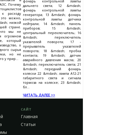
фонарь контрольной лампы
 АЗС. Почему
дальнего света; 12 &mdash;
тоциклистов
фонарь контрольной лампы
 к расходу
генератора; 13 &mdash; фонарь
 это можно,
контрольной лампы датчика
ash; низкой
нейтрали; 14 &mdash; панель
шей стране.
приборов; 15 &mdash;
 что мы не
центральный переключатель; 16
м огромном
&mdash; переключатель
е, который
указателей поворота; 17 -
изводство, о
прерыватель указателей
одного сырья
поворота; 18 &mdash; пробка
ики, но не
контакта; 19 &mdash; датчик
о у прир...
аварийного давления масла; 20
&mdash; переключатель света; 21
&mdash; передний фонарь
коляски 22 &mdash; лампа А12-21
габаритного света и сигнала
тормоза на коляске; 23 &mdash;
бл...
ЧИТАТЬ ДАЛЕЕ >>
САЙТ
ей
Главная
а
Статьи
амы