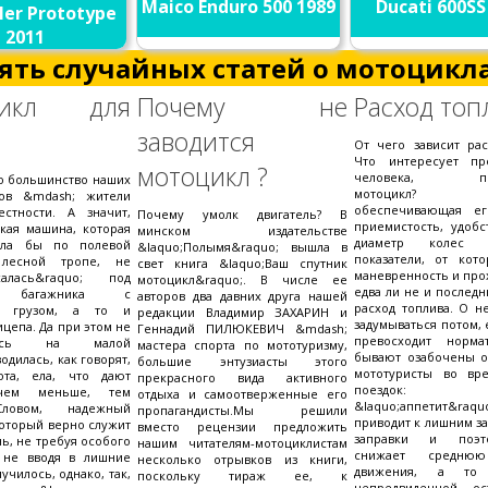
Maico Enduro 500 1989
Ducati 600SS
ler Prototype
2011
ять случайных статей о мотоцикла
цикл для
Почему не
Расход топ
заводится
От чего зависит рас
Что интересует пр
мотоцикл ?
человека, пок
то большинство наших
мотоцикл? Мо
тов &mdash; жители
обеспечивающая ег
естности. А значит,
Почему умолк двигатель? В
приемистость, удобс
кая машина, которая
минском издательстве
диаметр колес 
шла бы по полевой
&laquo;Полымя&raquo; вышла в
показатели, от кото
лесной тропе, не
свет книга &laquo;Ваш спутник
маневренность и про
ыхалась&raquo; под
мотоцикл&raquo;. В числе ее
едва ли не и послед
ю багажника с
авторов два давних друга нашей
расход топлива. О н
м грузом, а то и
редакции Владимир ЗАХАРИН и
задумываться потом, 
цепа. Да при этом не
Геннадий ПИЛЮКЕВИЧ &mdash;
превосходит норма
алась на малой
мастера спорта по мототуризму,
бывают озабочены 
водилась, как говорят,
большие энтузиасты этого
мототуристы во вр
ота, ела, что дают
прекрасного вида активного
поездок: чре
 чем меньше, тем
отдыха и самоотверженные его
&laquo;аппетит&raqu
Словом, надежный
пропагандисты.Мы решили
приводит к лишним з
оторый верно служит
вместо рецензии предложить
заправки и поэт
нь, не требуя особого
нашим читателям-мотоциклистам
снижает среднюю
 не вводя в лишние
несколько отрывков из книги,
движения, а то
училось, однако, так,
поскольку тираж ее, к
непредвиденной ос