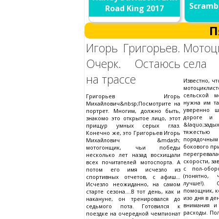
Scramb
Road King 2017
П
Игорь Григорьев.
Мото
Очерк. Остаюсь
села
на трассе
Известно, ч
мотоциклис
сельской м
Григорьев Игорь
нужна им та
Михайлович&nbsp;Посмотрите на
уверенно 
портрет. Многим, должно быть,
дороге и 
знакомо это открытое лицо, этот
&laquo;зад
прищур умных серых глаз.
тяжесть
Конечно же, это Григорьев Игорь
порядочны
Михайлович &mdash;
бокового при
мотогонщик, чьи победы
перегрев
несколько лет назад восхищали
скорости, за
всех почитателей мотоспорта. А
с пол-обор
потом его имя исчезло из
(понятно,
спортивных отчетов, с афиш...
лучше!). 
Исчезло неожиданно, на самом
помощник, к
старте сезона....В тот день, как и
изо дня в де
накануне, он тренировался до
внимания и
седьмого пота. Готовился к
расходы. Пол
поездке на очередной чемпионат