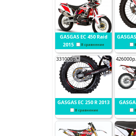
GASGAS EC 450 Raid
GASGAS 
2015
В сравнение
331000р.*
426000р
GASGAS EC 250 R 2013
GASGAS
В сравнение