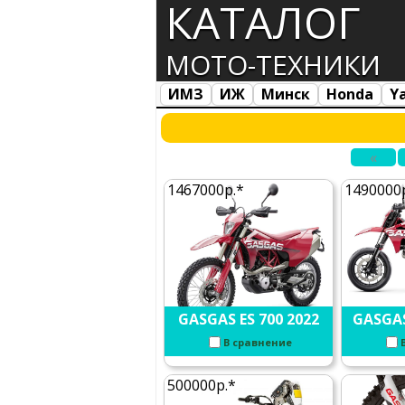
КАТАЛОГ
МОТО-ТЕХНИКИ
ИМЗ
ИЖ
Минск
Honda
Y
Все марки
Загрузка...
«
1467000р.*
1490000
GASGAS ES 700 2022
GASGAS
В сравнение
500000р.*