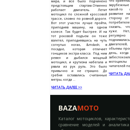
что ориента
мира, и все было подчинено
зарубежные
предстоящим стартам.Отменно
какой-то 
работает двигатель. Летит
развитие н
мотоцикл по сложной кроссовой
сторону от
трассе, словно по ровной дороге.
потребителе
Вот этот участок лучше пройти,
сказать, ч
приподняв машину, на одном
хуже. Нет
колесе. Так будет быстрее. И на
регулярно 
тот роковой подъем он тоже
поднима
взлетел, приподнявшись на чуть
двигателей
согнутых ногах, &mdash; в
объемы прои
посадке, которая отличает
день, когда
гонщиков экстра-класса. Под ним
забеспоко
ревел и дыбился мощный
мотоцикл
мотоцикл, и крутизна набегала и
читателей по
рвала из рук руль. Это было
привычно и не страшно. До
ЧИТАТЬ ДАЛ
гребня оставались считанные
метры, когда ...
ЧИТАТЬ ДАЛЕЕ >>
BAZA
MOTO
Каталог мотоциклов, характерист
сравнение моделей и аналитика