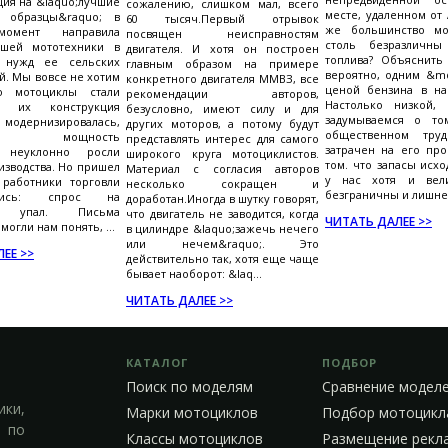
ция на &laquo;лучшие
сожалению, слишком мал, всего
месте, удаленном от
 образцы&raquo; в
60 тысяч.Первый отрывок
же большинство мо
момент направила
посвящен неисправностям
столь безразличны
ашей мототехники в
двигателя. И хотя он построен
топлива? Объяснить
 нужд ее сельских
главным образом на примере
вероятно, одним &md
й. Мы вовсе не хотим
конкретного двигателя ММВЗ, все
ценой бензина в на
то мотоциклы стали
рекомендации авторов,
Настолько низкой,
, их конструкция
безусловно, имеют силу и для
задумываемся о то
модернизировалась,
других моторов, а потому будут
общественном труд
лась мощность
представлять интерес для самого
затрачен на его про
, неуклонно росли
широкого круга мотоциклистов.
том. что запасы исх
зводства. Но пришел
Материал с согласия авторов
у нас хотя и вел
 работники торговли
несколько сокращен и
безграничны и лишнег
ились: спрос на
доработан.Иногда в шутку говорят,
ы упал. Письма
что двигатель не заводится, когда
ЧИТАТЬ ДАЛЕЕ >>
могли нам понять, ...
в цилиндре &laquo;зажечь нечего
или нечем&raquo;. Это
ЕЕ >>
действительно так, хотя еще чаще
бывает наоборот: &laq...
ЧИТАТЬ ДАЛЕЕ >>
КАТАЛОГ
ПОДБОР
Поиск по моделям
Сравнение модел
ики,
Марки мотоциклов
Подбор мотоцикл
 по
Классы мотоциклов
Размещение рекл