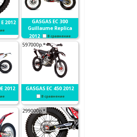
GASGAS EC 300
 E 2012
Guillaume Replica
ние
2012
В сравнение
597000р.*
E 2012
GASGAS EC 450 2012
ние
В сравнение
299000р.*