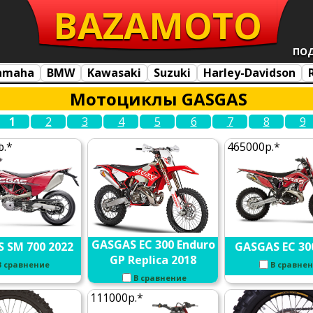
BAZA
MOTO
ПО
amaha
BMW
Kawasaki
Suzuki
Harley-Davidson
Мотоциклы GASGAS
1
2
3
4
5
6
7
8
9
р.*
465000р.*
GASGAS EC 300 Enduro
 SM 700 2022
GASGAS EC 30
GP Replica 2018
В сравнение
В сравне
В сравнение
111000р.*