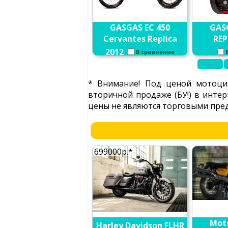
GASGAS EC 450
GAS
Cervantes Replica
REP
2012
В сравнение
«
* Внимание! Под ценой мотоци
вторичной продаже (БУ!) в интер
цены не являются торговыми пред
699000р.*
Moto
Harley Davidson FLHR