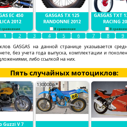
GAS EC 450
GASGAS TX 125
GASGAS TXT 1
LICA 2012
RANDONNE 2012
RACING 20
В сравнение
В сравнение
В сравне
1
2
3
4
5
6
7
8
9
клов GASGAS на данной странице указывается средн
нете, без учета года выпуска, комплектации и покол
ложениями, либо ссылкой на них.
Пять случайных мотоциклов:
130000р.*
 Guzzi V 7