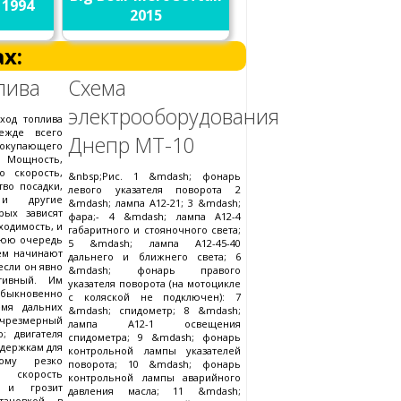
 1994
2015
х:
лива
Схема
электрооборудования
ход топлива
ежде всего
Днепр МТ-10
упающего
щность,
о скорость,
&nbsp;Рис. 1 &mdash; фонарь
тво посадки,
левого указателя поворота 2
и другие
&mdash; лампа А12-21; 3 &mdash;
рых зависят
фара;- 4 &mdash; лампа А12-4
ходимость, и
габаритного и стояночного света;
нюю очередь
5 &mdash; лампа А12-45-40
ем начинают
дальнего и ближнего света; 6
если он явно
&mdash; фонарь правого
тивный. Им
указателя поворота (на мотоцикле
обыкновенно
с коляской не подключен): 7
емя дальних
&mdash; спидометр; 8 &mdash;
змерный
лампа А12-1 освещения
o; двигателя
спидометра; 9 &mdash; фонарь
адержкам для
контрольной лампы указателей
ому резко
поворота; 10 &mdash; фонарь
 скорость
контрольной лампы аварийного
 и грозит
давления масла; 11 &mdash;
тановкой в