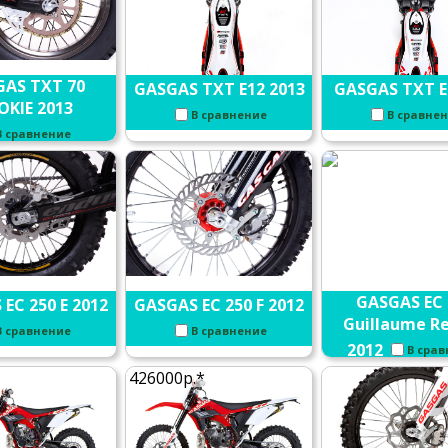
AS TXT 70
GASGAS TXT E12 2013
GASGAS TXT E
OKIE 2013
В сравнение
В сравне
В сравнение
GASGAS EC 
EC 250 E 2012
GASGAS EC 250 F 2012
Guillaume Re
В сравнение
В сравнение
2012
В сра
426000р.*