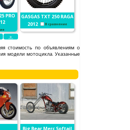
25 PRO
GASGAS TXT 250 RAGA
12
2012
В сравнение
ние
»
яя стоимость по объявлениям о
ения модели мотоцикла. Указанные
Big Bear Merc Softail