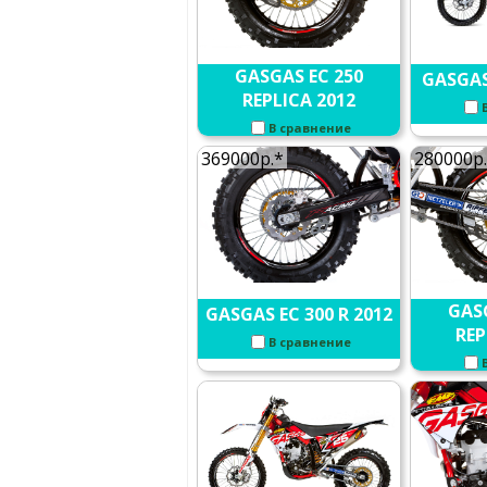
GASGAS EC 250
GASGAS
REPLICA 2012
В сравнение
369000р.*
280000р
GAS
GASGAS EC 300 R 2012
REP
В сравнение