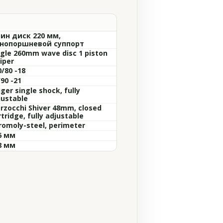
ин диск 220 мм,
нопоршневой суппорт
ngle 260mm wave disc 1 piston
iper
0/80 -18
90 -21
ger single shock, fully
justable
rzocchi Shiver 48mm, closed
tridge, fully adjustable
romoly-steel, perimeter
6 мм
8 мм