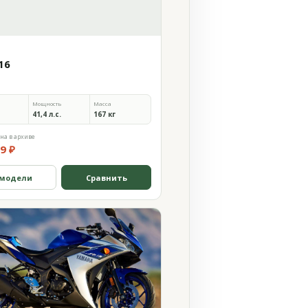
16
Мощность
Масса
41,4 л.с.
167 кг
на в архиве
9 ₽
 модели
Сравнить