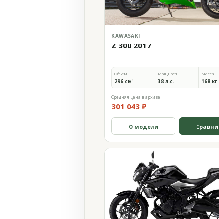
KAWASAKI
Z 300 2017
Объём
Мощность
Масса
296 см³
38 л.с.
168 кг
Средняя цена в архиве
301 043 ₽
О модели
Сравни