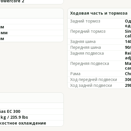
Powercore 2
Ходовая часть и тормоза
Задний тормоз
Од
од
мм
Передний тормоз
Si
0 мм
cal
мм
Задняя шина
14
Передняя шина
90/
Задняя подвеска
Rei
ad
Передняя подвеска
Ma
car
Рама
Ch
Ход передней подвески
30
Ход задней подвески
29
as EC 300
 kg / 235.9 lbs
остное охлаждение