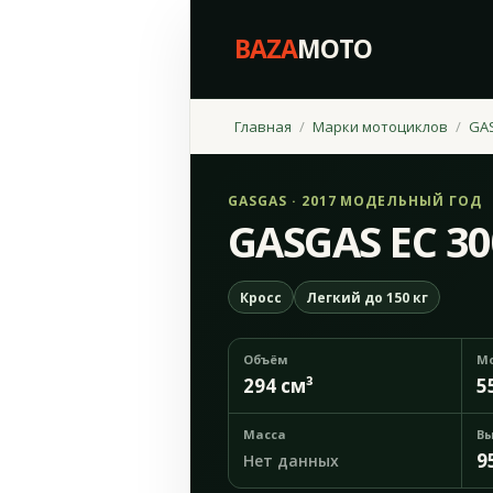
BAZA
MOTO
Главная
Марки мотоциклов
GA
GASGAS · 2017 МОДЕЛЬНЫЙ ГОД
GASGAS EC 30
Кросс
Легкий до 150 кг
Объём
М
294 см³
5
Масса
Вы
9
Нет данных