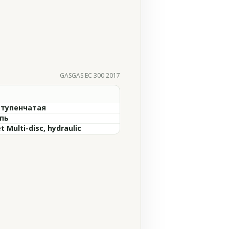
GASGAS EC 300 2017
ступенчатая
пь
t Multi-disc, hydraulic