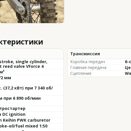
актеристики
Трансмиссия
troke, single cylinder,
Коробка передач
6-
t reed valve VForce 4
Главная передача
Це
м³
Сцепление
We
72 мм
с. (37,2 кВт) при 7 340 об/
м при 6 890 об/мин
тростартер
a DC ignition
 Keihin PWK carburetor
oke-oil/fuel mixed 1:50