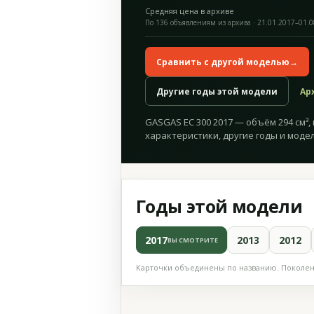
Средняя цена в архиве
По 136 объявлениям из архива · 21.01.2017–01.
Сравнить с другой моделью
→
Другие годы этой модели
Ар
GASGAS EC 300 2017 — объём 294 см³, 
характеристики, другие годы и модел
Годы этой модели
2017
2013
2012
ВЫ СМОТРИТЕ
Карточки объединены по названию. Поколени