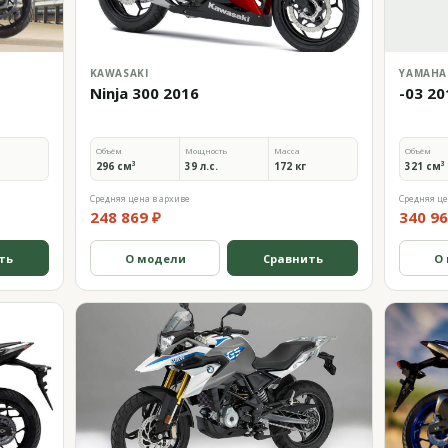
KAWASAKI
YAMAHA
Ninja 300 2016
-03 20
Объём
Мощность
Масса
Объём
296 см³
39 л.с.
172 кг
321 см³
Средняя цена в архиве
Средняя це
248 869 ₽
340 96
ть
О модели
Сравнить
О