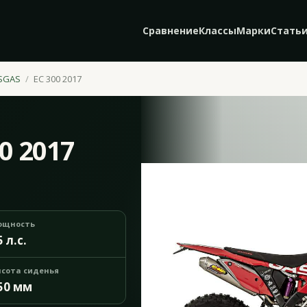
Сравнение
Классы
Марки
Стать
SGAS
EC 300 2017
0 2017
ощность
5 л.с.
сота сиденья
50 мм