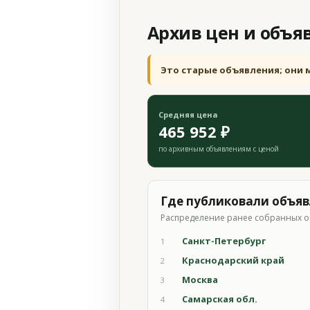
Архив цен и объя
Это старые объявления; они 
Средняя цена
465 952 ₽
по архивным объявлениям с ценой
Где публиковали объя
Распределение ранее собранных о
Санкт-Петербург
1
Краснодарский край
2
Москва
3
Самарская обл.
4