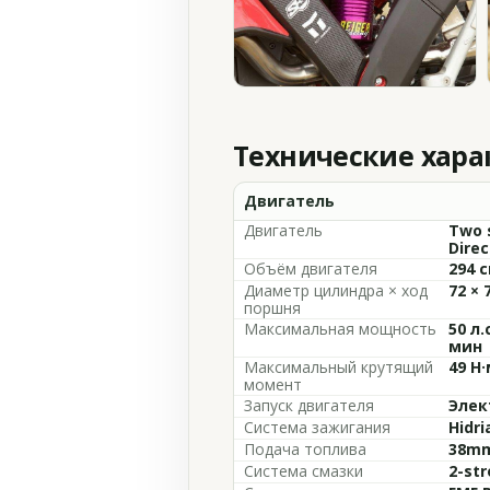
Технические хар
Двигатель
Двигатель
Two s
Direc
Объём двигателя
294 с
Диаметр цилиндра × ход
72 × 
поршня
Максимальная мощность
50 л.
мин
Максимальный крутящий
49 Н·
момент
Запуск двигателя
Элек
Система зажигания
Hidri
Подача топлива
38mm
Система смазки
2-str