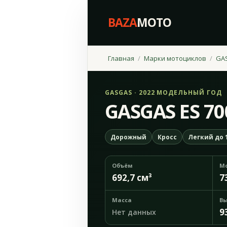
BAZA
MOTO
Главная
Марки мотоциклов
GA
GASGAS · 2022 МОДЕЛЬНЫЙ ГОД
GASGAS ES 70
Дорожный
Кросс
Легкий до 1
Объём
М
692,7 см³
7
Масса
Вы
9
Нет данных