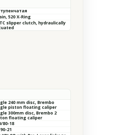
ступенчатая
ain, 520 X-Ring
C slipper clutch, hydraulically
tuated
ngle 240 mm disc, Brembo
gle piston floating caliper
ngle 300mm disc, Brembo 2
ton floating caliper
0/80-18
/90-21