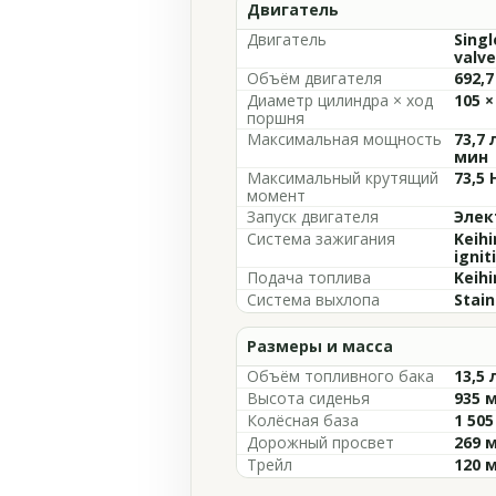
Двигатель
Двигатель
Singl
valve
Объём двигателя
692,7
Диаметр цилиндра × ход
105 ×
поршня
Максимальная мощность
73,7 
мин
Максимальный крутящий
73,5 
момент
Запуск двигателя
Элек
Система зажигания
Keihi
ignit
Подача топлива
Keihi
Система выхлопа
Stain
Размеры и масса
Объём топливного бака
13,5 
Высота сиденья
935 
Колёсная база
1 50
Дорожный просвет
269 
Трейл
120 