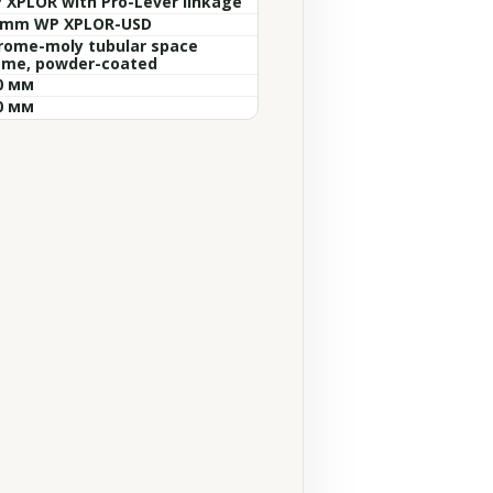
 XPLOR with Pro-Lever linkage
 mm WP XPLOR-USD
rome-moly tubular space
ame, powder-coated
0 мм
0 мм