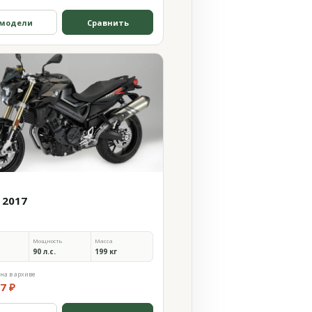
 модели
Сравнить
 2017
Мощность
Масса
90 л.с.
199 кг
на в архиве
7 ₽