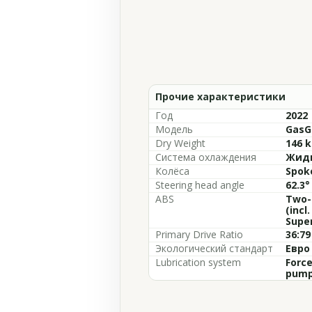
Прочие характеристики
Год
2022
Модель
GasG
Dry Weight
146 k
Система охлаждения
Жидк
Колёса
Spok
Steering head angle
62.3°
ABS
Two-
(incl
Supe
Primary Drive Ratio
36:79
Экологический стандарт
Евро
Lubrication system
Force
pum