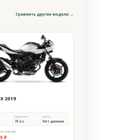
Сравнить другие модели →
0X 2019
Мощность
Масса
75 л.с.
Нет данных
на в архиве
5 ₽