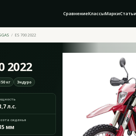
Сравнение
Классы
Марки
Стать
SGAS
ES 700 2022
0 2022
50 кг
Эндуро
ощность
3,7 л.с.
сота сиденья
35 мм