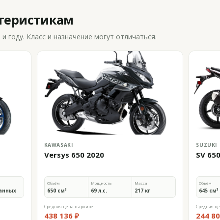
ктеристикам
 году. Класс и назначение могут отличаться.
KAWASAKI
SUZUKI
Versys 650 2020
SV 65
Объём
Мощность
Масса
Объём
анных
650 см³
69 л.с.
217 кг
645 см³
Средняя цена в архиве
Средняя це
438 136 ₽
244 80