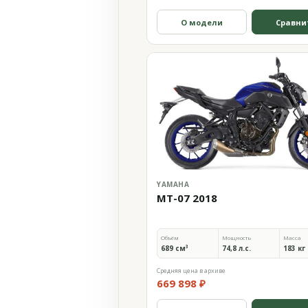
О модели
Сравни
YAMAHA
MT-07 2018
Объём
Мощность
Масса
689 см³
74,8 л.с.
183 кг
Средняя цена в архиве
669 898 ₽