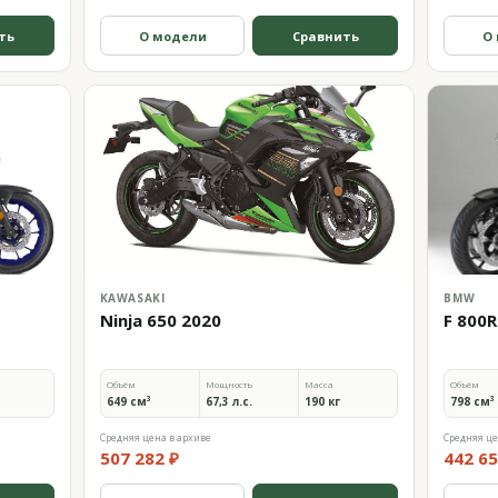
ть
О модели
Сравнить
О
KAWASAKI
BMW
Ninja 650 2020
F 800R
Объём
Мощность
Масса
Объём
649 см³
67,3 л.с.
190 кг
798 см³
Средняя цена в архиве
Средняя це
507 282 ₽
442 65