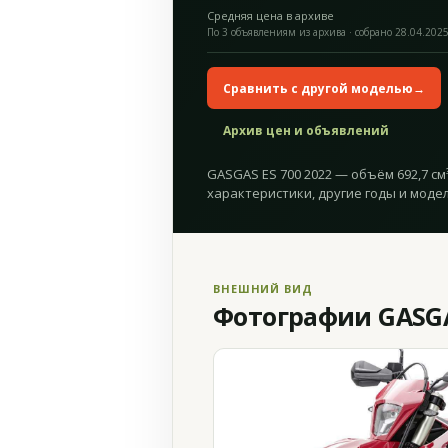
Средняя цена в архиве
По 3 объявлениям из архива · собрано 28.04.202
Сравнить с другой моделью
→
Архив цен и объявлений
GASGAS ES 700 2022 — объём 692,7 см³
характеристики, другие годы и модел
ВНЕШНИЙ ВИД
Фотографии GASGAS