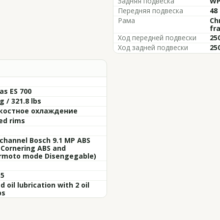
Задняя подвеска
WP
Передняя подвеска
48
Рама
Ch
fr
Ход передней подвески
25
Ход задней подвески
25
as ES 700
g / 321.8 lbs
остное охлаждение
ed rims
channel Bosch 9.1 MP ABS
. Cornering ABS and
rmoto mode Disengegable)
 5
d oil lubrication with 2 oil
ps