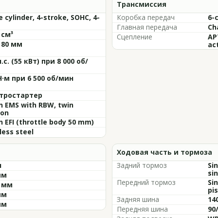
Трансмиссия
e cylinder, 4-stroke, SOHC, 4-
Коробка передач
6-
Главная передача
Ch
 см³
Сцепление
APT
 80 мм
ac
л.с. (55 кВт) при 8 000 об/
Н·м при 6 500 об/мин
тростартер
n EMS with RBW, twin
ion
n EFI (throttle body 50 mm)
less steel
Ходовая часть и тормоза
л
Задний тормоз
Si
sin
мм
Передний тормоз
Si
5 мм
pis
мм
Задняя шина
14
мм
Передняя шина
90