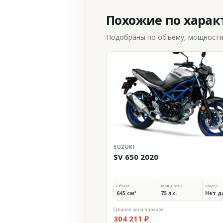
Похожие по хара
Подобраны по объёму, мощности и
SUZUKI
SV 650 2020
Объём
Мощность
Масса
645 см³
75 л.с.
Нет д
Средняя цена в архиве
304 211 ₽