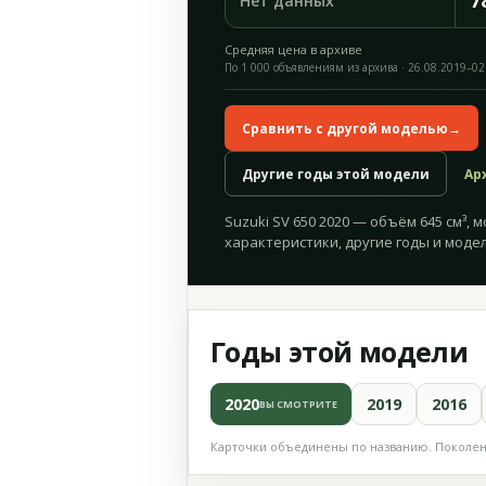
7
Нет данных
Средняя цена в архиве
По 1 000 объявлениям из архива · 26.08.2019–02
Сравнить с другой моделью
→
Другие годы этой модели
Ар
Suzuki SV 650 2020 — объём 645 см³, м
характеристики, другие годы и модел
Годы этой модели
2020
2019
2016
ВЫ СМОТРИТЕ
Карточки объединены по названию. Поколени