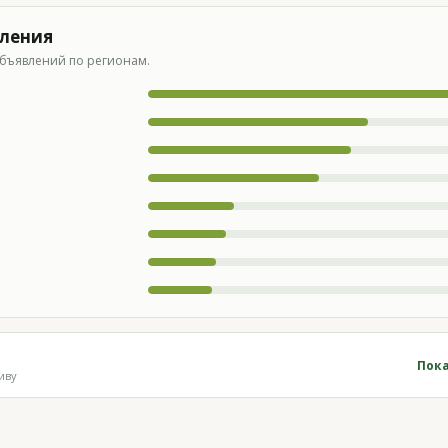
вления
бъявлений по регионам.
Пока
иву