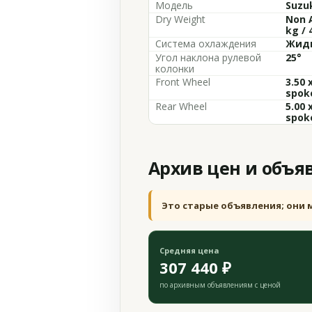
Модель
Suzuk
Dry Weight
Non A
kg / 
Система охлаждения
Жидк
Угол наклона рулевой
25°
колонки
Front Wheel
3.50 
spok
Rear Wheel
5.00 
spok
Архив цен и объя
Это старые объявления; они 
Средняя цена
307 440 ₽
по архивным объявлениям с ценой