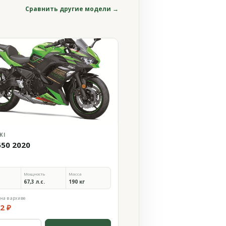
Сравнить другие модели →
KI
650 2020
Мощность
Масса
67,3 л.с.
190 кг
на в архиве
2 ₽