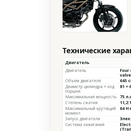
Технические хар
Двигатель
Двигатель
Four 
valve
Объём двигателя
645 с
Диаметр цилиндра × ход
81 × 
поршня
Максимальная мощность
75 л.
Степень сжатия
11,2:
Максимальный крутящий
64 Н·
момент
Запуск двигателя
Элек
Система зажигания
Elect
(Tran