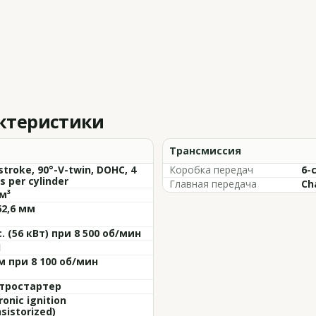
актеристики
Трансмиссия
stroke, 90°-V-twin, DOHC, 4
Коробка передач
6-
s per cylinder
Главная передача
Cha
м³
62,6 мм
с. (56 кВт) при 8 500 об/мин
1
м при 8 100 об/мин
тростартер
ronic ignition
sistorized)