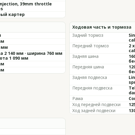
Injection, 39mm throttle
es
ый картер
Ходовая часть и тормоза
л
Задний тормоз
Si
cal
мм
Передний тормоз
2 
5 мм
cal
а 2 140 мм · ширина 760 мм
Задняя шина
16
сота 1 090 мм
бе
мм
Передняя шина
12
мм
бе
Задняя подвеска
Lin
sp
Передняя подвеска
Tel
da
Рама
Co
Ход передней подвески
12
Ход задней подвески
13