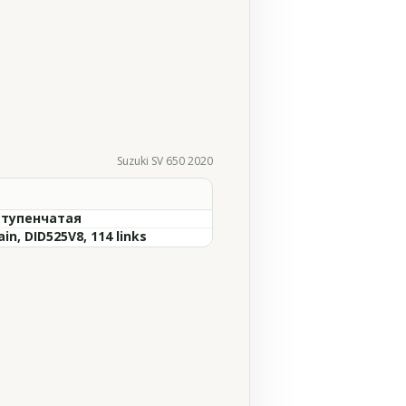
Suzuki SV 650 2020
ступенчатая
in, DID525V8, 114 links