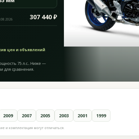
85 мм
307 440 ₽
.08.2026
хив цен и объявлений
ощность 75 л.с.. Ниже —
и для сравнения.
2009
2007
2005
2003
2001
1999
е и комплектация могут отличаться.