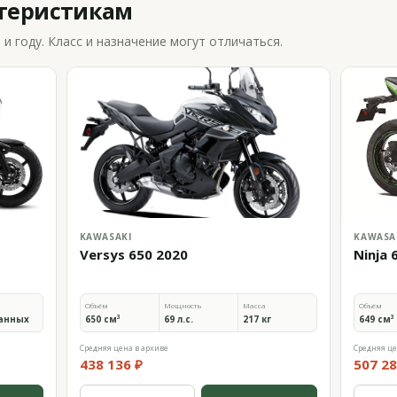
ктеристикам
 году. Класс и назначение могут отличаться.
KAWASAKI
KAWASA
Versys 650 2020
Ninja 
Объём
Мощность
Масса
Объём
анных
650 см³
69 л.с.
217 кг
649 см³
Средняя цена в архиве
Средняя це
438 136 ₽
507 28