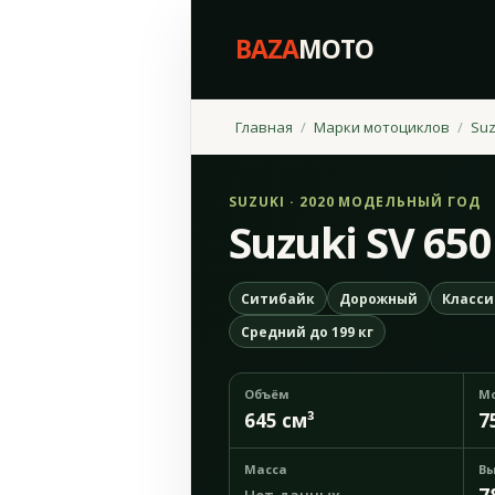
BAZA
MOTO
Главная
Марки мотоциклов
Suz
SUZUKI · 2020 МОДЕЛЬНЫЙ ГОД
Suzuki SV 650
Ситибайк
Дорожный
Класси
Средний до 199 кг
Объём
М
645 см³
7
Масса
Вы