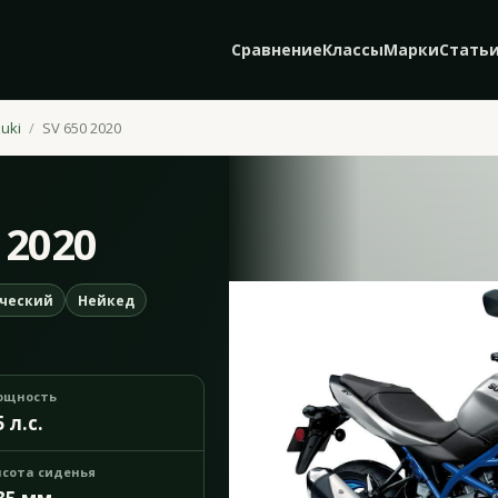
Сравнение
Классы
Марки
Стать
uki
SV 650 2020
 2020
ческий
Нейкед
ощность
5 л.с.
сота сиденья