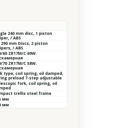
ngle 240 mm disc, 1 piston
iper, / ABS
x 290 mm Discs, 2 piston
ipers, / ABS
0/60 ZR17M/C 69W.
скамерная
0/70 ZR17M/C 58W.
скамерная
k type, coil spring, oil damped,
ring preload 7-step adjustable
escopic fork, coil spring, oil
mped
mpact trellis steel frame
5 мм
0 мм