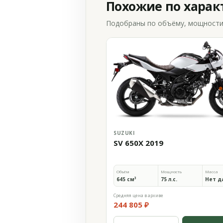
Похожие по хара
Подобраны по объёму, мощности и
SUZUKI
SV 650X 2019
Объём
Мощность
Масса
645 см³
75 л.с.
Нет д
Средняя цена в архиве
244 805 ₽