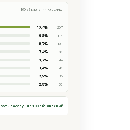
1 190 объявлений из архива
17,4%
207
9,5%
113
8,7%
104
7,4%
88
3,7%
44
3,4%
40
2,9%
35
2,8%
33
зать последние 100 объявлений