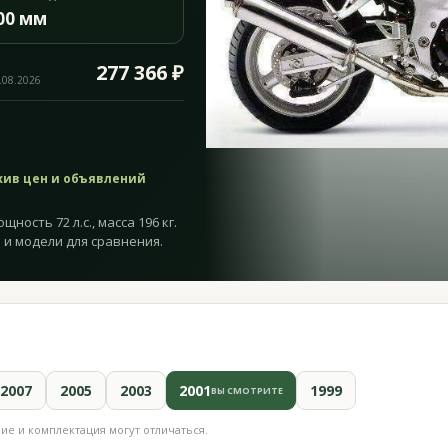
00 мм
277 366 ₽
.08.2026
хив цен и объявлений
щность 72 л.с., масса 196 кг.
 и модели для сравнения.
2007
2005
2003
2001
1999
ВЫ СМОТРИТЕ
е и комплектация могут отличаться.