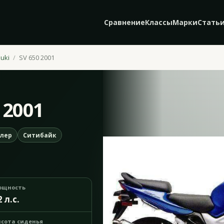
Сравнение
Классы
Марки
Стать
uki
SV 650 2001
 2001
лер
Ситибайк
ощность
2 л.с.
сота сиденья