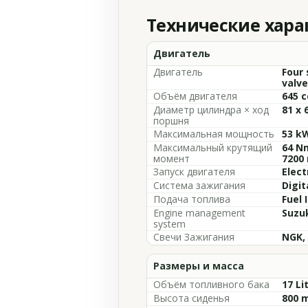
Технические хар
Двигатель
Двигатель
Four 
valve
Объём двигателя
645 c
Диаметр цилиндра × ход
81 x 
поршня
Максимальная мощность
53 kW
Максимальный крутящий
64 Nm
момент
7200
Запуск двигателя
Elect
Система зажигания
Digit
Подача топлива
Fuel 
Engine management
Suzuk
system
Свечи Зажигания
NGK,
Размеры и масса
Объём топливного бака
17 Li
Высота сиденья
800 m