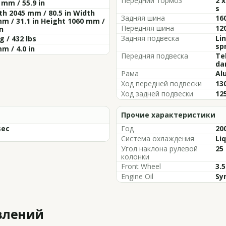
Передний тормоз
2 x
 mm / 55.9 in
s
h 2045 mm / 80.5 in Width
Задняя шина
16
m / 31.1 in Height 1060 mm /
Передняя шина
12
in
Задняя подвеска
Li
g / 432 lbs
sp
m / 4.0 in
Передняя подвеска
Tel
da
Рама
Al
Ход передней подвески
130
Ход задней подвески
125
Прочие характеристики
sec
Год
200
Система охлаждения
Li
Угол наклона рулевой
25
колонки
Front Wheel
3.5
Engine Oil
Sy
влений