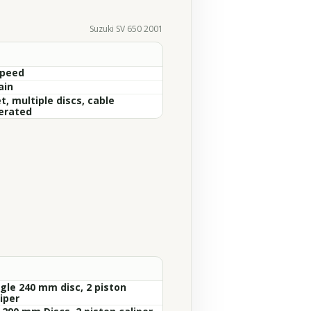
Suzuki SV 650 2001
Speed
ain
, multiple discs, cable
erated
ngle 240 mm disc, 2 piston
iper