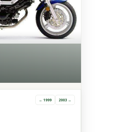
← 1999
2003 →