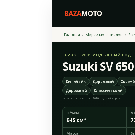
BAZA
MOTO
Главная
Марки мотоциклов
Suz
SUZUKI · 2001 МОДЕЛЬНЫЙ ГОД
Suzuki SV 650
Ситибайк
Дорожный
Скрэмб
Дорожный
Классический
Классы — по карточке 2019 года этой серии
Объём
М
645 см³
7
Масса
Вы