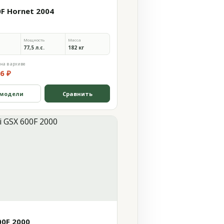
0F Hornet 2004
Мощность
Масса
77,5 л.с.
182 кг
на в архиве
6 ₽
 модели
Сравнить
00F 2000