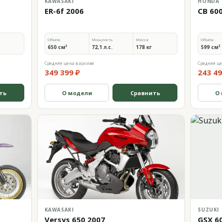
KAWASAKI
HONDA
ER-6f 2006
CB 60
Объём
Мощность
Масса
Объём
650 см³
72,1 л.с.
178 кг
599 см³
Средняя цена в архиве
Средняя це
349 399 ₽
243 49
ть
О модели
Сравнить
О
KAWASAKI
SUZUKI
Versys 650 2007
GSX 6