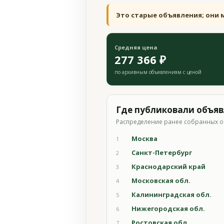
Это старые объявления; они 
Средняя цена
277 366 ₽
по архивным объявлениям с ценой
Где публиковали объя
Распределение ранее собранных о
Москва
1
Санкт-Петербург
2
Краснодарский край
3
Московская обл.
4
Калининградская обл.
5
Нижегородская обл.
6
Ростовская обл.
7