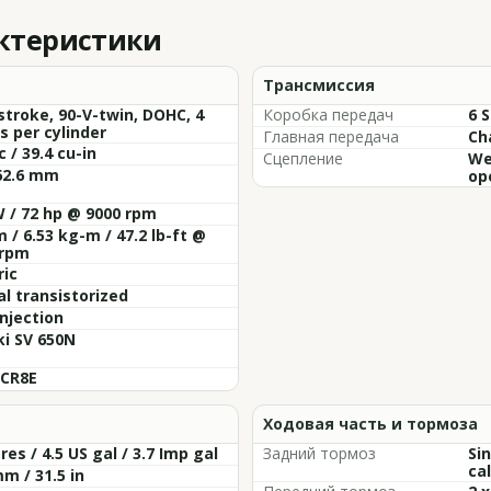
актеристики
Трансмиссия
stroke, 90-V-twin, DOHC, 4
Коробка передач
6 
s per cylinder
Главная передача
Ch
c / 39.4 cu-in
Сцепление
Wet
62.6 mm
op
 / 72 hp @ 9000 rpm
 / 6.53 kg-m / 47.2 lb-ft @
 rpm
ric
al transistorized
Injection
i SV 650N
 CR8E
Ходовая часть и тормоза
tres / 4.5 US gal / 3.7 Imp gal
Задний тормоз
Si
cal
m / 31.5 in