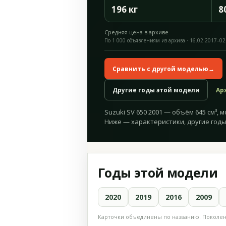
196 кг
8
Средняя цена в архиве
По 1 000 объявлениям из архива · 16.02.2017–02
Сравнить с другой моделью
→
Другие годы этой модели
Ар
Suzuki SV 650 2001 — объём 645 см³, мо
Ниже — характеристики, другие годы
Годы этой модели
2020
2019
2016
2009
Карточки объединены по названию. Поколени