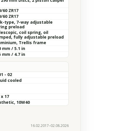
 290 mm Discs, 2 piston caliper
0/60 ZR17
0/60 ZR17
nk-type, 7-way adjustable
ring preload
escopic, coil spring, oil
mped, fully adjustable preload
uminium, Trellis frame
 mm / 5.1 in
 mm / 4.7 in
1 - 02
quid cooled
 x 17
nthetic, 10W40
16.02.2017–02.08.2026