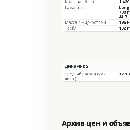
Колёсная база
1 420
Габариты
Lengt
790 m
41.7 
Масса с жидкостями
196 k
Трейл
102 m
Динамика
Средний расход (км./
12.1 
литр.)
Архив цен и объя