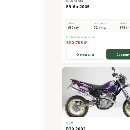
KAWASAKI
ER-6n 2005
Объём
Мощность
Масса
650 см³
72,1 л.с.
174 кг
Средняя цена в архиве
320 703 ₽
О модели
Сравни
CCM
R30 2003