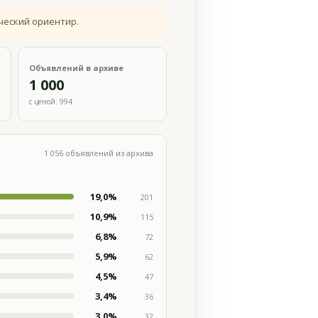
ческий ориентир.
Объявлений в архиве
1 000
с ценой: 994
1 056 объявлений из архива
19,0%
201
10,9%
115
6,8%
72
5,9%
62
4,5%
47
3,4%
36
3,0%
32