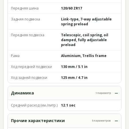
Передняя шина
120/60 ZR17
Задняя подвеска
Link-type, 7-way adjustable
spring preload
Передняя подвеска
Telescopic, coil spring, oil
damped, fully adjustable
preload
Рама
Aluminium, Trellis frame
Ход передней подвески
130 mm / 5.1 in
Ход задней подвески
125 mm / 4.7 in
Динамика
1 параметр
Средний расход (км./литр.)
12.1 sec
Прочие характеристики
5 параметров