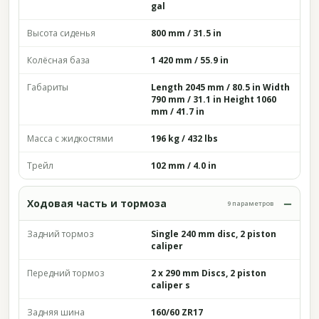
gal
Высота сиденья
800 mm / 31.5 in
Колёсная база
1 420 mm / 55.9 in
Габариты
Length 2045 mm / 80.5 in Width
790 mm / 31.1 in Height 1060
mm / 41.7 in
Масса с жидкостями
196 kg / 432 lbs
Трейл
102 mm / 4.0 in
Ходовая часть и тормоза
9 параметров
Задний тормоз
Single 240 mm disc, 2 piston
caliper
Передний тормоз
2 x 290 mm Discs, 2 piston
caliper s
Задняя шина
160/60 ZR17