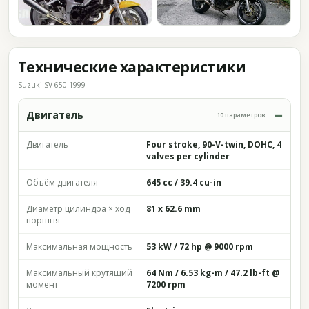
Технические характеристики
Suzuki SV 650 1999
Двигатель
10 параметров
Двигатель
Four stroke, 90-V-twin, DOHC, 4
valves per cylinder
Объём двигателя
645 cc / 39.4 cu-in
Диаметр цилиндра × ход
81 x 62.6 mm
поршня
Максимальная мощность
53 kW / 72 hp @ 9000 rpm
Максимальный крутящий
64 Nm / 6.53 kg-m / 47.2 lb-ft @
момент
7200 rpm