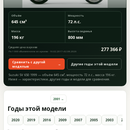
Объём
Мощность
645 см³
72 л.с.
Масса
Высота сиденья
196 кг
800 мм
Средняя цена в архиве
277 366 ₽
По 1 000 объявлениям из архива · 16.02.2017–02.08.2026
Сравнить с другой
→
Другие годы этой модели
моделью
Suzuki SV 650 1999 — объём 645 см³, мощность 72 л.с., масса 196 кг.
Ниже — характеристики, другие годы и модели для сравнения.
2001 →
Годы этой модели
2020
2019
2016
2009
2007
2005
2003
2001