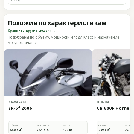
архиву
Похожие по характеристикам
Сравнить другие модели →
Подобраны по объёму, мощности и году. Класс и назначение
могут отличаться.
KAWASAKI
HONDA
ER-6f 2006
CB 600F Hornet 
Объём
Мощность
Масса
Объём
Мощно
650 см³
72,1 л.с.
178 кг
599 см³
77,5 л