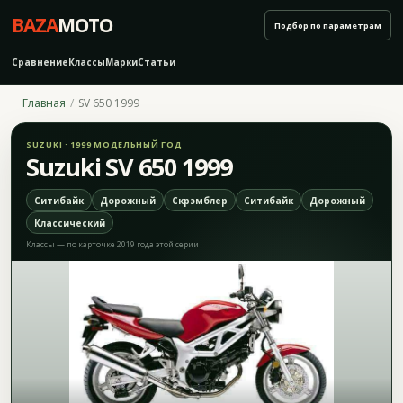
BAZA
MOTO
Подбор по параметрам
Сравнение
Классы
Марки
Статьи
Главная
SV 650 1999
SUZUKI · 1999 МОДЕЛЬНЫЙ ГОД
Suzuki SV 650 1999
Ситибайк
Дорожный
Скрэмблер
Ситибайк
Дорожный
Классический
Классы — по карточке 2019 года этой серии