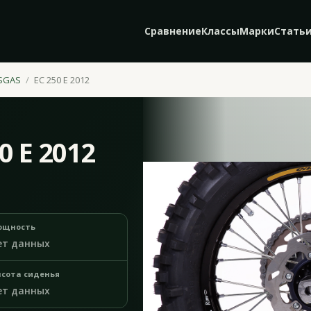
Сравнение
Классы
Марки
Стать
SGAS
EC 250 E 2012
0 E 2012
ощность
ет данных
сота сиденья
ет данных