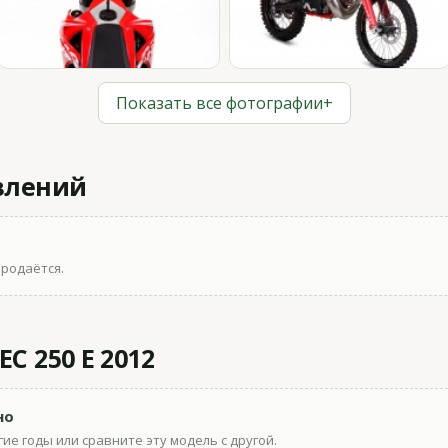
Показать все фотографии
+
влений
продаётся.
C 250 E 2012
но
ие годы или сравните эту модель с другой.