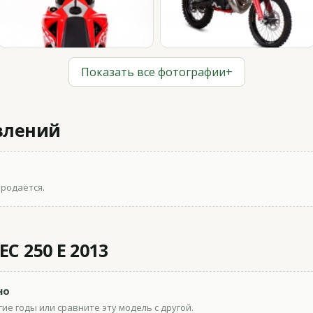
Показать все фотографии
+
влений
продаётся.
C 250 E 2013
но
ие годы или сравните эту модель с другой.