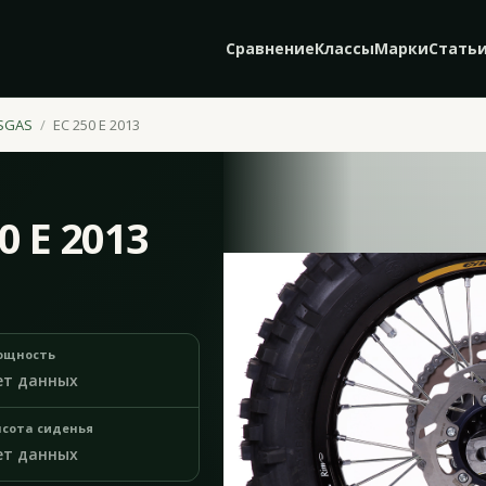
Сравнение
Классы
Марки
Стать
SGAS
EC 250 E 2013
0 E 2013
ощность
ет данных
сота сиденья
ет данных