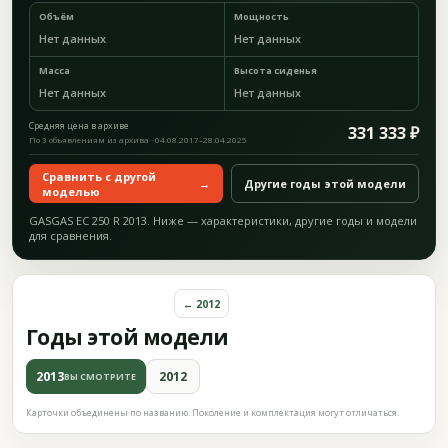
Объём
Мощность
Нет данных
Нет данных
Масса
Высота сиденья
Нет данных
Нет данных
Средняя цена в архиве
331 333 ₽
По 3 объявлениям из архива · 04.08.2017–28.04.2025
Сравнить с другой
→
Другие годы этой модели
моделью
GASGAS EC 250 R 2013. Ниже — характеристики, другие годы и модели
для сравнения.
← 2012
Годы этой модели
2013
2012
ВЫ СМОТРИТЕ
Карточки объединены по названию. Поколение и комплектация могут отличаться.