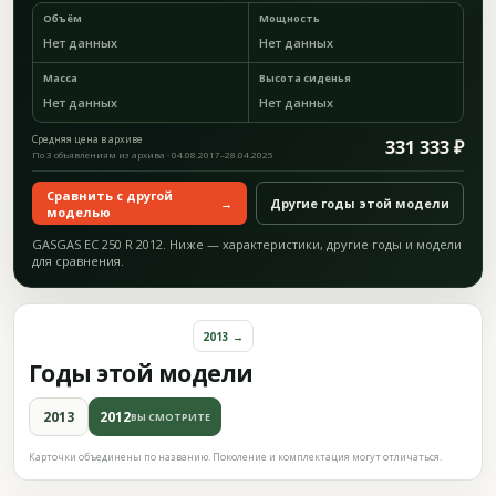
Объём
Мощность
Нет данных
Нет данных
Масса
Высота сиденья
Нет данных
Нет данных
Средняя цена в архиве
331 333 ₽
По 3 объявлениям из архива · 04.08.2017–28.04.2025
Сравнить с другой
→
Другие годы этой модели
моделью
GASGAS EC 250 R 2012. Ниже — характеристики, другие годы и модели
для сравнения.
2013 →
Годы этой модели
2013
2012
ВЫ СМОТРИТЕ
Карточки объединены по названию. Поколение и комплектация могут отличаться.