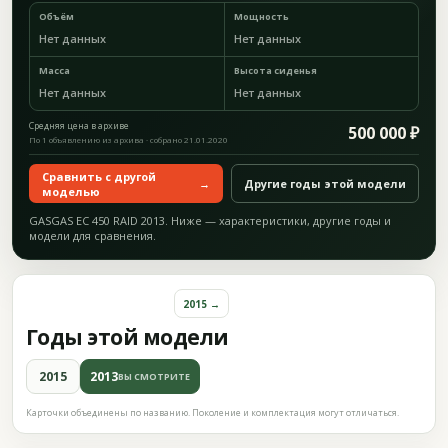
Объём
Мощность
Нет данных
Нет данных
Масса
Высота сиденья
Нет данных
Нет данных
Средняя цена в архиве
500 000 ₽
По 1 объявлению из архива · собрано 21.01.2020
Сравнить с другой
→
Другие годы этой модели
моделью
GASGAS EC 450 RAID 2013. Ниже — характеристики, другие годы и
модели для сравнения.
2015 →
Годы этой модели
2015
2013
ВЫ СМОТРИТЕ
Карточки объединены по названию. Поколение и комплектация могут отличаться.