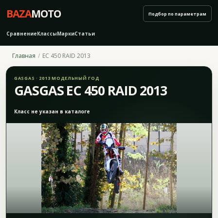
BAZA
MOTO
Подбор по параметрам
Сравнение
Классы
Марки
Статьи
Главная
EC 450 RAID 2013
GASGAS · 2013 МОДЕЛЬНЫЙ ГОД
GASGAS EC 450 RAID 2013
Класс не указан в каталоге